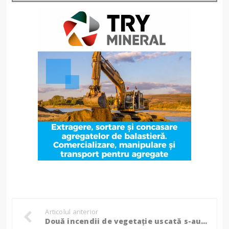
Articolul anterior
Două incendii de vegetație uscată s-au produs la Suharău și Tulbureni. Pompierii au intervenit de urgență