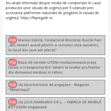
Nu uitați! Informații despre modul de comportare în cazul
producerii unor situații de urgență pot fi obținute prin
accesarea platformei naționale de pregătire în situații de
urgență https://fiipregatit.ro.
Pub
Marius Dănilă, fondatorul Brutăriei Rustik Pan:
„Am revenit acasă pentru a construi ceva autentic,
în locul din care am plecat”
Pub
Baza de cereale LITENI revoluționează piața
locală a transporturilor! Salarii la nivelul profesiilor
din domeniul medical si tehnic
Pub
(A) Oportunitate de angajare - Magazin
"Meseriașul"
Pub
(A) LUCA DAMILANO S.R.L. – FABRICA DE MOBILĂ
BOTOȘANI angajează: