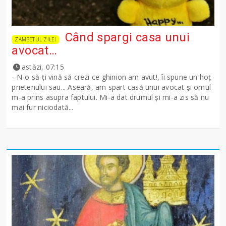
Când spargi casa unui
ZAMBETUL ZILEI
avocat…
astăzi, 07:15
- N-o să-ţi vină să crezi ce ghinion am avut!, îi spune un hoţ
prietenului sau... Aseară, am spart casă unui avocat şi omul
m-a prins asupra faptului. Mi-a dat drumul şi mi-a zis să nu
mai fur niciodată...