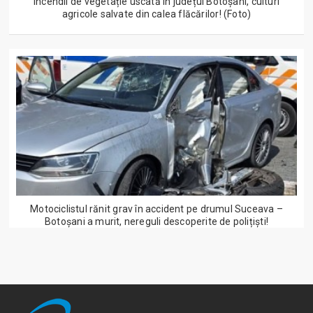
Incendii de vegetație uscată în județul Botoșani, culturi
agricole salvate din calea flăcărilor! (Foto)
Motociclistul rănit grav în accident pe drumul Suceava –
Botoșani a murit, nereguli descoperite de polițiști!