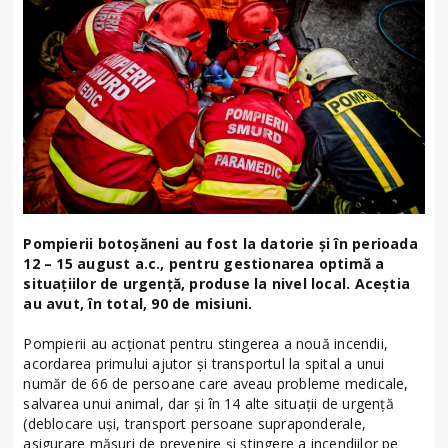
Pompierii botoșăneni au fost la datorie și în perioada
12 – 15 august a.c., pentru gestionarea optimă a
situațiilor de urgență, produse la nivel local. Aceștia
au avut, în total, 90 de misiuni.
Pompierii au acționat pentru stingerea a nouă incendii,
acordarea primului ajutor și transportul la spital a unui
număr de 66 de persoane care aveau probleme medicale,
salvarea unui animal, dar și în 14 alte situații de urgență
(deblocare uși, transport persoane supraponderale,
asigurare măsuri de prevenire și stingere a incendiilor pe