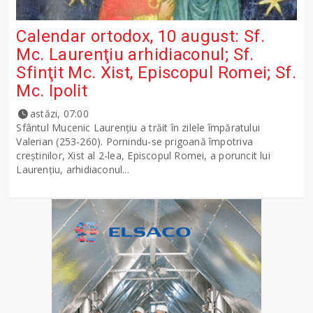
Calendar ortodox, 10 august: Sf.
Mc. Laurenţiu arhidiaconul; Sf.
Sfinţit Mc. Xist, Episcopul Romei; Sf.
Mc. Ipolit
astăzi, 07:00
Sfântul Mucenic Laurenţiu a trăit în zilele împăratului
Valerian (253-260). Pornindu-se prigoană împotriva
creştinilor, Xist al 2-lea, Episcopul Romei, a poruncit lui
Laurenţiu, arhidiaconul...