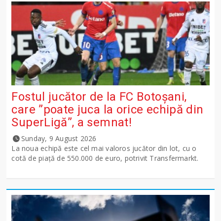
Fostul jucător de la FC Botoșani,
care ”poate juca la orice echipă din
SuperLigă”, a semnat!
Sunday, 9 August 2026
La noua echipă este cel mai valoros jucător din lot, cu o
cotă de piață de 550.000 de euro, potrivit Transfermarkt.