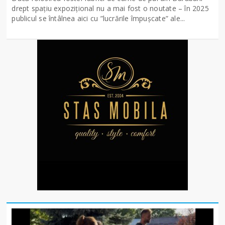
drept spațiu expozițional nu a mai fost o noutate – în 2025
publicul se întâlnea aici cu ”lucrările împușcate” ale...