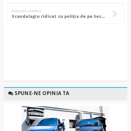
Articolul următor
Scandalagiu ridicat cu poliția de pe Secția de Chirurgie. „Am sunat la 112 și le-am zis: fie mă bat cu el, fie veniți și îl luați” (video)
SPUNE-NE OPINIA TA