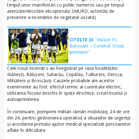
timpul unor manifestări cu public numeros sau pe timpul
aterizării/decolării elicopterului SMURD, activități de
prevenire a incendiilor de vegetație uscată).
CITEȘTE ȘI:
"Astăzi: FC
Botoșani – Corvinul. Două
premiere"
Cele nouă incendii s-au înregistrat pe raza localităților
Ibănești, Bălușeni, Suharău, Copălău, Tulbureni, Dersca,
Mihăileni și Broscăuți. Cauzele probabile ale acestor
evenimente au fost: efectul termic al curentului electric,
utilizarea focului deschis în spații deschise, scrutcircuitul și
autoaprinderea.
În continuare, pompierii militari rămân mobilizați, 24 de ore
din 24, pentru gestionarea operativă a situaţiilor de urgenţă
şi acordarea primului ajutor medical specializat persoanelor
aflate în dificultate.