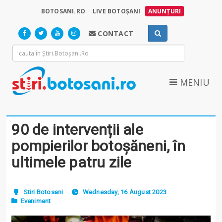
BOTOSANI.RO
LIVE BOTOȘANI
ANUNȚURI
CONTACT
MENIU
90 de intervenții ale
pompierilor botoșăneni, în
ultimele patru zile
Stiri Botosani
Wednesday, 16 August 2023
Eveniment