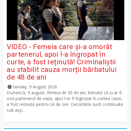
VIDEO - Femeia care și-a omorât
partenerul, apoi l-a îngropat în
curte, a fost reținută! Criminaliștii
au stabilit cauza morții bărbatului
de 48 de ani
Sunday, 9 August 2026
Duminică, 9 august, femeia de 50 de ani, bănuită că și-ar fi
ucis partenerul de viață, apoi l-ar fi îngropat în curtea casei,
a fost reținută pentru 24 de ore. Cercetările sunt continuate
sub asp...