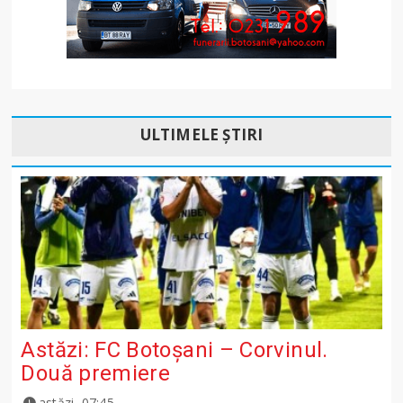
ULTIMELE ȘTIRI
Astăzi: FC Botoșani – Corvinul.
Două premiere
astăzi, 07:45