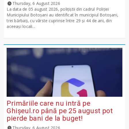
Thursday, 6 August 2026
La data de 05 august 2026, polițiștii din cadrul Poliției
Municipiului Botoșani au identificat în municipiul Botoșani,
trei bărbați, cu vârste cuprinse între 29 și 44 de ani, din
aceeași locali...
Primăriile care nu intră pe
Ghişeul.ro până pe 25 august pot
pierde bani de la buget!
Thursday, 6 August 2026