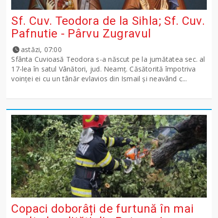
Sf. Cuv. Teodora de la Sihla; Sf. Cuv.
Pafnutie - Pârvu Zugravul
astăzi, 07:00
Sfânta Cuvioasă Teodora s-a născut pe la jumătatea sec. al
17-lea în satul Vânători, jud. Neamţ. Căsătorită împotriva
voinţei ei cu un tânăr evlavios din Ismail şi neavând c...
Copaci doborâți de furtună în mai