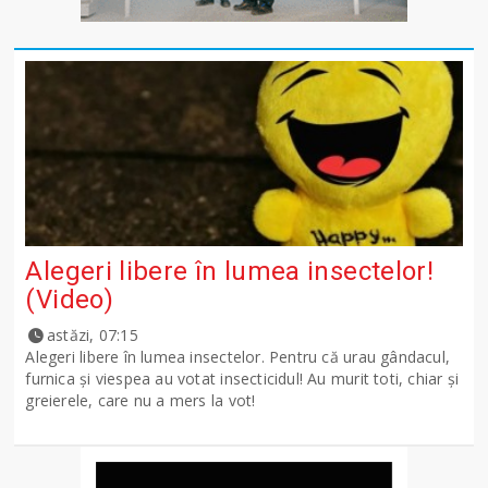
Alegeri libere în lumea insectelor!
(Video)
astăzi, 07:15
Alegeri libere în lumea insectelor. Pentru că urau gândacul,
furnica și viespea au votat insecticidul! Au murit toti, chiar și
greierele, care nu a mers la vot!