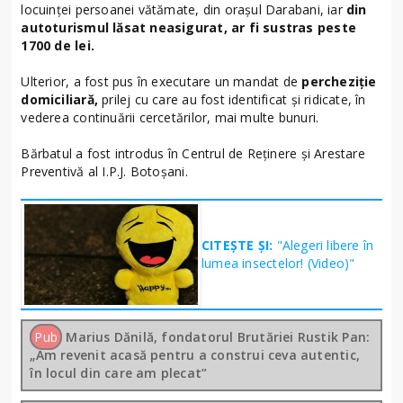
locuinței persoanei vătămate, din orașul Darabani, iar
din
autoturismul lăsat neasigurat, ar fi sustras peste
1700 de lei.
Ulterior, a fost pus în executare un mandat de
percheziție
domiciliară,
prilej cu care au fost identificat și ridicate, în
vederea continuării cercetărilor, mai multe bunuri.
Bărbatul a fost introdus în Centrul de Reținere și Arestare
Preventivă al I.P.J. Botoșani.
CITEȘTE ȘI:
"Alegeri libere în
lumea insectelor! (Video)"
Pub
Marius Dănilă, fondatorul Brutăriei Rustik Pan:
„Am revenit acasă pentru a construi ceva autentic,
în locul din care am plecat”