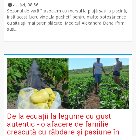
astăzi, 08:56
Sezonul de vară îl asociem cu mersul la plajă sau la piscină,
însă acest lucru vine „la pachet” pentru multe botoșănence
cu situații mai puțin plăcute. Medicul Alexandra Dana Ifrim
sus...
De la ecuații la legume cu gust
autentic - o afacere de familie
crescută cu răbdare și pasiune în