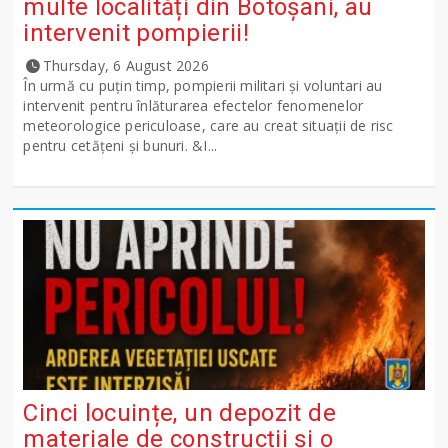
multe localități din Botoșani, au
intervenit pompierii!
Thursday, 6 August 2026
În urmă cu puțin timp, pompierii militari și voluntari au
intervenit pentru înlăturarea efectelor fenomenelor
meteorologice periculoase, care au creat situații de risc
pentru cetățeni și bunuri. &I...
Cinci locuințe, un depozit de
materiale de construcții și o