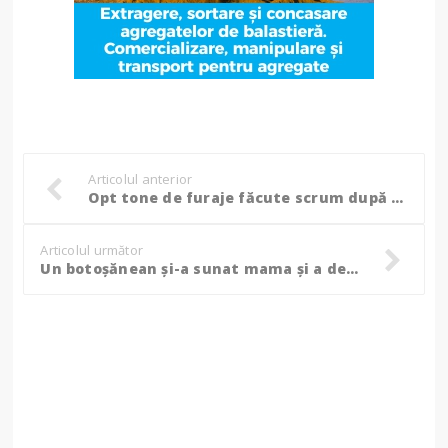
Articolul anterior
Opt tone de furaje făcute scrum după ce copiii vecinilor s-au jucat cu focul! (Video)
Articolul următor
Un botoșănean și-a sunat mama și a descoperit o adevărată grozăvie!