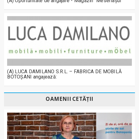
(A) Oportunitate de angajare - Magazin "Meseriașul"
(A) LUCA DAMILANO S.R.L. – FABRICA DE MOBILĂ
BOTOȘANI angajează:
OAMENII CETĂȚII