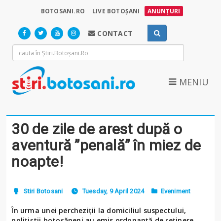
BOTOSANI.RO
LIVE BOTOȘANI
ANUNȚURI
CONTACT
MENIU
30 de zile de arest după o
aventură ”penală” în miez de
noapte!
Stiri Botosani
Tuesday, 9 April 2024
Eveniment
În urma unei percheziții la domiciliul suspectului,
polițiștii botoșăneni au emis ordonanță de reținere