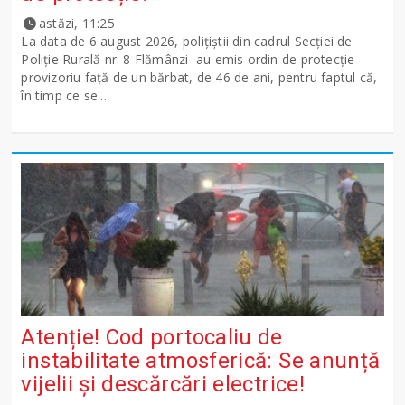
astăzi, 11:25
La data de 6 august 2026, polițiștii din cadrul Secției de
Poliție Rurală nr. 8 Flămânzi au emis ordin de protecție
provizoriu față de un bărbat, de 46 de ani, pentru faptul că,
în timp ce se...
Atenție! Cod portocaliu de
instabilitate atmosferică: Se anunță
vijelii și descărcări electrice!