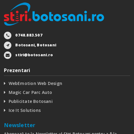
0748.883.507
Botosani, Botosani
stiri@botosani.ro
Prezentari
WebEmotion Web Design
Magic Car Parc Auto
Publicitate Botosani
Ice It Solutions
Newsletter
Abonează-te la Newsletter-ul Stiri Botoșani pentru a fi la