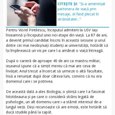
CITEȘTE ȘI:
"Și-a amenințat
partenera de viață prin
mesaje, el fiind plecat în
străinătate!..."
Pentru Viorel Pintilescu, începutul admiterii la USV Iași
înseamnă și începutul unei noi etape din viață. La 87 de ani,
a devenit primul candidat înscris în această sesiune și unul
dintre cei mai neobișnuiți studenți ai universității, hotărât să
își împlinească un vis pe care l-a amânat o viață întreagă.
După o carieră de aproape 40 de ani ca maistru militar,
ieșeanul spune că a simțit mereu că mai are ceva de
învățat. Anul trecut a încercat să urmeze o altă facultate,
însă a renunțat după doar câteva luni, convins că nu era
domeniul care i se potrivea.
De această dată a ales Biologia, o știință care l-a fascinat
întotdeauna și pe care o consideră strâns legată de
psihologie, un alt domeniu care i-a stârnit interesul de-a
lungul vieții. Deși recunoaște că are emoții, este hotărât să
ducă studiile până la capăt.