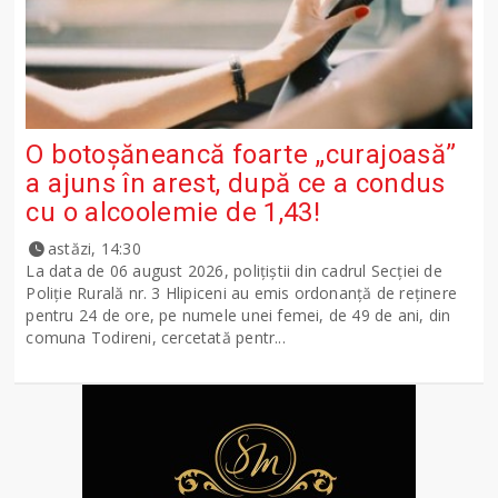
O botoșăneancă foarte „curajoasă”
a ajuns în arest, după ce a condus
cu o alcoolemie de 1,43!
astăzi, 14:30
La data de 06 august 2026, polițiștii din cadrul Secției de
Poliție Rurală nr. 3 Hlipiceni au emis ordonanță de reținere
pentru 24 de ore, pe numele unei femei, de 49 de ani, din
comuna Todireni, cercetată pentr...