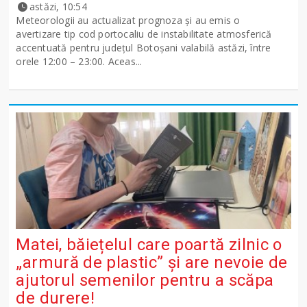
astăzi, 10:54
Meteorologii au actualizat prognoza și au emis o
avertizare tip cod portocaliu de instabilitate atmosferică
accentuată pentru județul Botoșani valabilă astăzi, între
orele 12:00 – 23:00. Aceas...
Matei, băiețelul care poartă zilnic o
„armură de plastic” și are nevoie de
ajutorul semenilor pentru a scăpa
de durere!