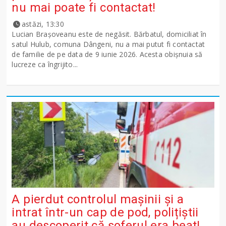
nu mai poate fi contactat!
astăzi, 13:30
Lucian Brașoveanu este de negăsit. Bărbatul, domiciliat în
satul Hulub, comuna Dângeni, nu a mai putut fi contactat
de familie de pe data de 9 iunie 2026. Acesta obișnuia să
lucreze ca îngrijito...
A pierdut controlul mașinii și a
intrat într-un cap de pod, polițiștii
au descoperit că șoferul era beat!