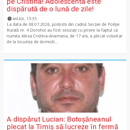
pe Cristina! Adolescenta este
dispărută de o lună de zile!
astăzi, 13:35
La data de 08.07.2026, polițistii din cadrul Secției de Poliție
Rurală nr. 4 Dorohoi au fost sesizați cu privire la faptul că
numita Alexa Cristina-Anamaria, de 17 ani, a plecat voluntar
de la locuința de domicili...
A dispărut Lucian: Botoșăneanul
plecat la Timiș să lucreze în fermă