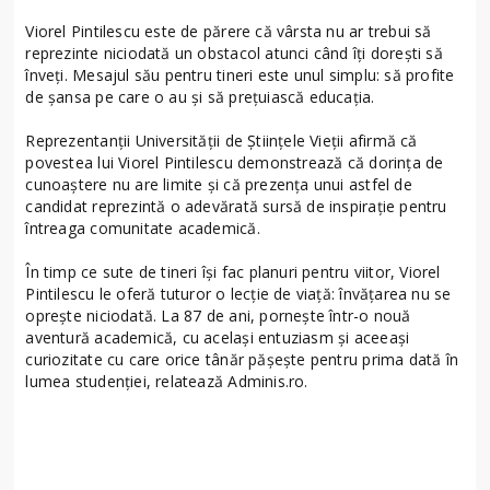
Viorel Pintilescu este de părere că vârsta nu ar trebui să
reprezinte niciodată un obstacol atunci când îți dorești să
înveți. Mesajul său pentru tineri este unul simplu: să profite
de șansa pe care o au și să prețuiască educația.
Reprezentanții Universității de Științele Vieții afirmă că
povestea lui Viorel Pintilescu demonstrează că dorința de
cunoaștere nu are limite și că prezența unui astfel de
candidat reprezintă o adevărată sursă de inspirație pentru
întreaga comunitate academică.
În timp ce sute de tineri își fac planuri pentru viitor, Viorel
Pintilescu le oferă tuturor o lecție de viață: învățarea nu se
oprește niciodată. La 87 de ani, pornește într-o nouă
aventură academică, cu același entuziasm și aceeași
curiozitate cu care orice tânăr pășește pentru prima dată în
lumea studenției, relatează Adminis.ro.