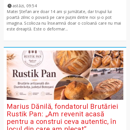
astăzi, 09:54
Matei Ștefan are doar 14 ani și jumătate, dar trupul lui
poartă zilnic o povară pe care puțini dintre noi și-o pot
imagina. Scolioza nu înseamnă doar o coloană care nu mai
este dreaptă. Este o deformar...
Marius Dănilă, fondatorul Brutăriei
Rustik Pan: „Am revenit acasă
pentru a construi ceva autentic, în
locul din care am plecat”