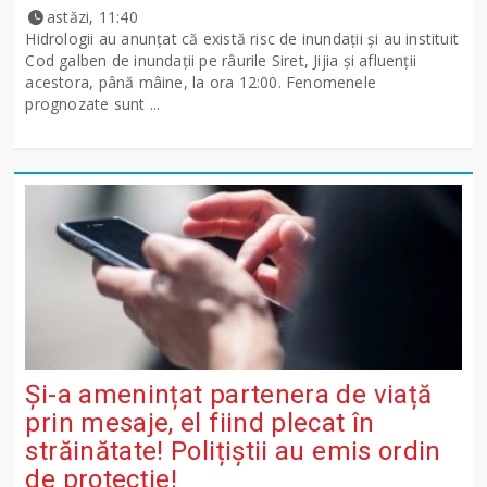
astăzi, 11:40
Hidrologii au anunțat că există risc de inundații și au instituit
Cod galben de inundații pe râurile Siret, Jijia și afluenții
acestora, până mâine, la ora 12:00. Fenomenele
prognozate sunt ...
Și-a amenințat partenera de viață
prin mesaje, el fiind plecat în
străinătate! Polițiștii au emis ordin
de protecție!