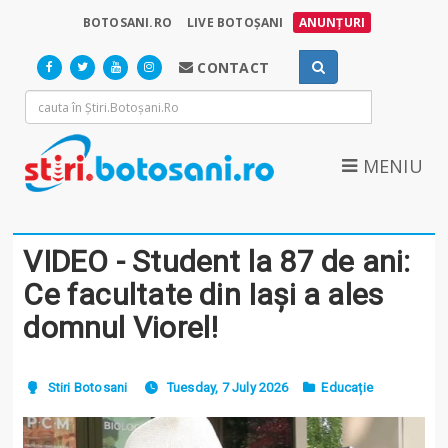
BOTOSANI.RO
LIVE BOTOȘANI
ANUNȚURI
CONTACT
MENIU
VIDEO - Student la 87 de ani:
Ce facultate din Iași a ales
domnul Viorel!
Stiri Botosani
Tuesday, 7 July 2026
Educație