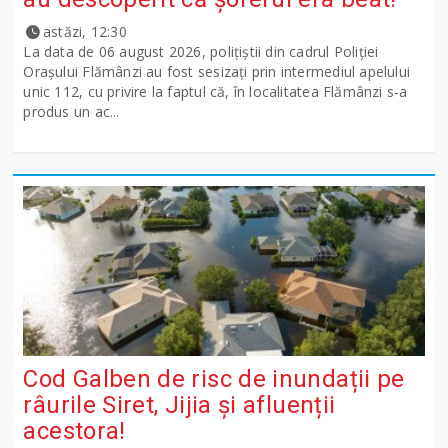
astăzi, 12:30
La data de 06 august 2026, polițiștii din cadrul Poliției
Orașului Flămânzi au fost sesizați prin intermediul apelului
unic 112, cu privire la faptul că, în localitatea Flămânzi s-a
produs un ac...
Cod Galben de risc de inundații pe
râurile Siret, Jijia și afluenții
acestora!