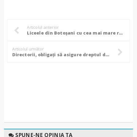
Articolul anterior
Liceele din Botoșani cu cea mai mare rată de promovare, care școli se situează la polul opus!
Articolul următor
Directorii, obligați să asigure dreptul de apărare și reprezentare a școlii în fața instanțelor pentru toate litigiile!
SPUNE-NE OPINIA TA