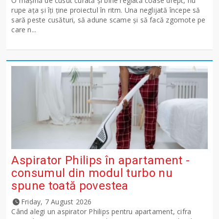
O mașină de cusut curată și bine reglată coase drept, nu
rupe ața și îți ține proiectul în ritm. Una neglijată începe să
sară peste cusături, să adune scame și să facă zgomote pe
care n...
Aspirator Philips în apartament -
consumul din modul turbo nu
spune toată povestea
Friday, 7 August 2026
Când alegi un aspirator Philips pentru apartament, cifra