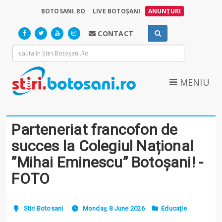
BOTOSANI.RO
LIVE BOTOȘANI
ANUNȚURI
CONTACT
MENIU
Parteneriat francofon de
succes la Colegiul Național
”Mihai Eminescu” Botoșani! -
FOTO
Stiri Botosani
Monday, 8 June 2026
Educație