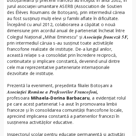
botoșăneană și prietenii francezi au început în anul 2002, în
jurul asociației umanitare ASERB (Association de Soutien
des Élèves Roumains de Botoșani), prin intermediul căreia
au fost susținuți mulți elevi și familii aflate în dificultate.
Începând cu anul 2012, colaborarea a căpătat o nouă
dimensiune prin acordul anual de parteneriat încheiat între
Asociația franceză 5F,
Colegiul Național „Mihai Eminescu” și
prin intermediul căruia s-au susținut toate activitățile
francofone realizate de instituție. De-a lungul anilor,
această relație s-a consolidat prin încredere reciprocă,
continuitate și implicare constantă, devenind unul dintre
cele mai reprezentative parteneriate internaționale
dezvoltate de instituție.
Prezentă la eveniment, președinta filialei Botoșani a
Asociației Române a Profesorilor Francofoni,
profesoara
Mihaela-Dorina Barbacaru
, a evidențiat rolul
pe care acest parteneriat l-a avut în promovarea limbii
franceze și în consolidarea comunității francofone locale,
apreciind implicarea constantă a partenerilor francezi în
susținerea activităților educative.
Inspectorul școlar pentru educație permanentă și activități