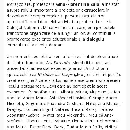
extrașcolare, profesoara
Gina-Florentina Zală
, a insistat
asupra rolului important al proiectelor extrașcolare în
dezvoltarea competențelor și personalității elevilor,
apreciind în mod deosebit activitatea profesorilor de la
Colegiul Național „Mihai Eminescu”, care, prin proiectele
francofone organizate de-a lungul anilor, au contribuit la
promovarea excelenței educaționale și a dialogului
intercultural la nivel județean.
Un moment deosebit al serii a fost realizat de elevii trupei
Les Fortunés
de teatru francofon
. Membrii trupei s-au
prezentat și au evocat experiența artistică trăită prin
Les Héritiers du Temps
spectacolul
(„Moștenitorii timpului”),
creație originală care a adus numeroase premii și aprecieri
liceului botoșănean. Elevii care au participat la acest
eveniment francofon sunt: Albotă Raluca, Alupoaie Ștefan,
Apostol Andra-Maria, Aștefănesei Lavinia, Cirimpei Andra-
Nicoleta, Grigoriciuc Ruxandra-Cristiana, Hîrtopanu Marian-
Dragoș, Honceriu Ingrid-Natalia, Ilincaru Rareș, Landea
Sebastian-Gabriel, Matei Radu-Alexandru, Niculică Ana-
Ștefania, Oloeriu Elena, Panainte Elena-Maria, Poboroniuc
Ana-Maria, Tudor Elena-Daria, Tudor Maria-Sofia, Viziteu