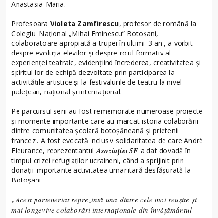
Anastasia-Maria.
Profesoara
Violeta Zamfirescu
, profesor de română la
Colegiul Național „Mihai Eminescu” Botoșani,
colaboratoare apropiată a trupei în ultimii 3 ani, a vorbit
despre evoluția elevilor și despre rolul formativ al
experienței teatrale, evidențiind încrederea, creativitatea și
spiritul lor de echipă dezvoltate prin participarea la
activitățile artistice și la festivalurile de teatru la nivel
județean, național și internațional.
Pe parcursul serii au fost rememorate numeroase proiecte
și momente importante care au marcat istoria colaborării
dintre comunitatea școlară botoșăneană și prietenii
francezi. A fost evocată inclusiv solidaritatea de care André
Asociației 5F
Fleurance, reprezentantul
a dat dovadă în
timpul crizei refugiaților ucraineni, când a sprijinit prin
donații importante activitatea umanitară desfășurată la
Botoșani.
„Acest parteneriat reprezintă una dintre cele mai reușite și
mai longevive colaborări internaționale din învățământul