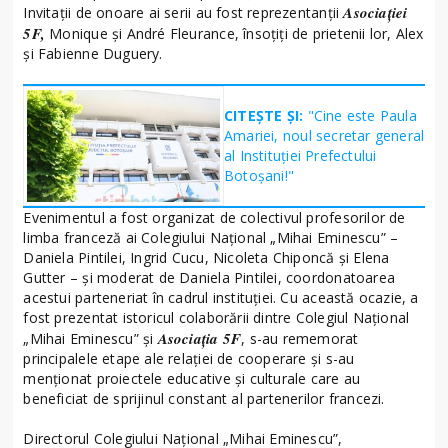
Asociației
Invitații de onoare ai serii au fost reprezentanții
5F,
Monique și André Fleurance, însoțiți de prietenii lor, Alex
și Fabienne Duguery.
CITEȘTE ȘI:
"Cine este Paula
Amariei, noul secretar general
al Instituției Prefectului
Botoșani!"
Evenimentul a fost organizat de colectivul profesorilor de
limba franceză ai Colegiului Național „Mihai Eminescu” –
Daniela Pintilei, Ingrid Cucu, Nicoleta Chiponcă și Elena
Gutter – și moderat de Daniela Pintilei, coordonatoarea
acestui parteneriat în cadrul instituției. Cu această ocazie, a
fost prezentat istoricul colaborării dintre Colegiul Național
Asociația 5F
„Mihai Eminescu” și
, s-au rememorat
principalele etape ale relației de cooperare și s-au
menționat proiectele educative și culturale care au
beneficiat de sprijinul constant al partenerilor francezi.
Directorul Colegiului Național „Mihai Eminescu”,