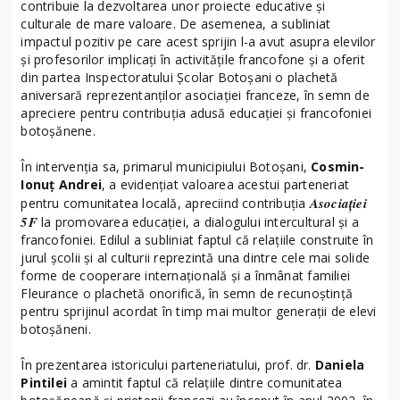
contribuie la dezvoltarea unor proiecte educative și
culturale de mare valoare. De asemenea, a subliniat
impactul pozitiv pe care acest sprijin l-a avut asupra elevilor
și profesorilor implicați în activitățile francofone și a oferit
din partea Inspectoratului Școlar Botoșani o plachetă
aniversară reprezentanților asociației franceze, în semn de
apreciere pentru contribuția adusă educației și francofoniei
botoșănene.
În intervenția sa, primarul municipiului Botoșani,
Cosmin-
Ionuț Andrei
, a evidențiat valoarea acestui parteneriat
Asociației
pentru comunitatea locală, apreciind contribuția
5F
la promovarea educației, a dialogului intercultural și a
francofoniei. Edilul a subliniat faptul că relațiile construite în
jurul școlii și al culturii reprezintă una dintre cele mai solide
forme de cooperare internațională și a înmânat familiei
Fleurance o plachetă onorifică, în semn de recunoștință
pentru sprijinul acordat în timp mai multor generații de elevi
botoșăneni.
În prezentarea istoricului parteneriatului, prof. dr.
Daniela
Pintilei
a amintit faptul că relațiile dintre comunitatea