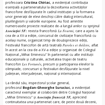
profesoara
Cristina Chiriac
, a evidențiat contribuția
esențială a parteneriatului la dezvoltarea activităților
francofone desfășurate în cadrul instituției și la formarea
unor generații de elevi deschiși către dialog intercultural,
plurilingvism și valorile europene. Au fost amintite
numeroasele proiecte realizate de-a lungul anilor cu sprijinul
Asociației 5F:
La Fourmi
revista francofonă
, care a ajuns la
cea de-a XV-a ediție, concursul de civilizație francofonă cu
același nume, organizat timp de douăsprezece ediții,
Paroles et théâtre
Festivalul francofon de artă teatrală
, aflat
în acest an la cea de-a XV-a ediție și organizat de Colegiul
Național „Mihai Eminescu” în parteneriat cu alte instituții
educaționale și culturale, activitatea trupei de teatru
Les Fortunés
francofon
, precum și participarea elevilor la
olimpiade, concursuri și festivaluri desfășurate la nivel
județean, interjudețean, național și internațional.
La rândul său, inspectorul școlar general,
profesorul
Bogdan-Gheorghe Suruciuc
, a evidențiat
caracterul exemplar al colaborării dintre Colegiul Național
Asociația franceză 5F,
„Mihai Eminescu” și
apreciind
continuitatea unui parteneriat care, de peste două decenii,