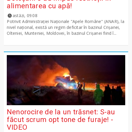
alimentarea cu apă!
astăzi, 09:08
Potrivit Administraţiei Naţionale "Apele Române" (ANAR), la
nivel naţional, există un regim deficitar în bazinul Crişanei,
Olteniei, Munteniei, Moldovei, în bazinul Crişanei fiind î...
Nenorocire de la un trăsnet: S-au
făcut scrum opt tone de furaje! -
VIDEO