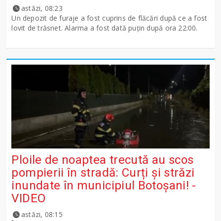
astăzi, 08:23
Un depozit de furaje a fost cuprins de flăcări după ce a fost
lovit de trăsnet. Alarma a fost dată puțin după ora 22:00.
Ploile de noaptea trecută au scos
pompierii în stradă: Curți și străzi
inundate în municipiul Botoșani! -
VIDEO
astăzi, 08:15