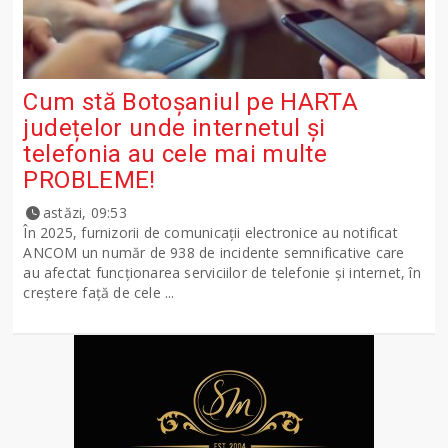
Cum stă Botoșaniul pe HARTA
județelor unde internetul și
telefonia au cele mai multe
PROBLEME!
astăzi, 09:53
În 2025, furnizorii de comunicații electronice au notificat
ANCOM un număr de 938 de incidente semnificative care
au afectat funcționarea serviciilor de telefonie și internet, în
creștere față de cele ...