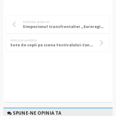
Articolul anterior
Simpozionul transfrontalier „Euroregiunea Prutul de Sus”, cea mai importantă manifestare a comunității geografice botoșănene - FOTO
Articolul următor
Sute de copii pe scena Festivalului-Concurs județean de creație și interpretare „Micii păpușari”! - FOTO
SPUNE-NE OPINIA TA