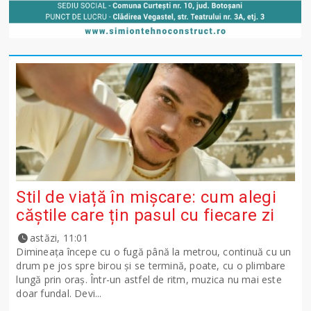
Stil de viață în mișcare: cum alegi
căștile care țin pasul cu fiecare zi
astăzi, 11:01
Dimineața începe cu o fugă până la metrou, continuă cu un
drum pe jos spre birou și se termină, poate, cu o plimbare
lungă prin oraș. Într-un astfel de ritm, muzica nu mai este
doar fundal. Devi...