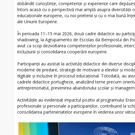
dobândit cunoștințe, competențe și experiențe care depășesc
întors acasă cu o perspectivă mai amplă asupra diversității cu
educaționale europene, cu noi prietenii și cu o mai bună înț
ale Uniunii Europene.
În perioada 11–15 mai 2026, două cadre didactice au participa
shadowing, la Agrupamento de Escolas da Bemposta din Port
avut ca scop dezvoltarea competențelor profesionale, intercu
incluziunii și consolidarea cooperării europene.
Participanții au asistat la activități didactice din diverse dis
moderne de predare, strategii de motivare a elevilor și modal
digitale și incluzive în procesul educațional. Totodată, au avu
cadrele didactice portugheze, analizând teme precum orient
antreprenoriatul, prevenirea abandonului școlar și managem
Activităţile au evidențiat impactul pozitiv al programului Era
profesionale și personale a participanților, contribuind la sch
consolidarea parteneriatelor europene în vederea unor viit