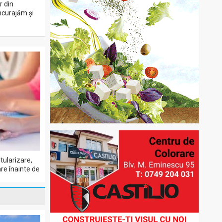
r din
încurajăm și
tularizare,
re înainte de