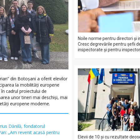
Noile norme pentru directori și i
Cresc degrevările pentru șefii d
inspectorate și pentru inspectori
ian” din Botoșani a oferit elevilor
iciparea la mobilități europene
 în cadrul proiectului de
area unor tineri mai deschiși, mai
cietăți europene moderne.
ius Dănilă, fondatorul
 Pan: „Am revenit acasă pentru
Elevii de 10 și cu rezultate deos