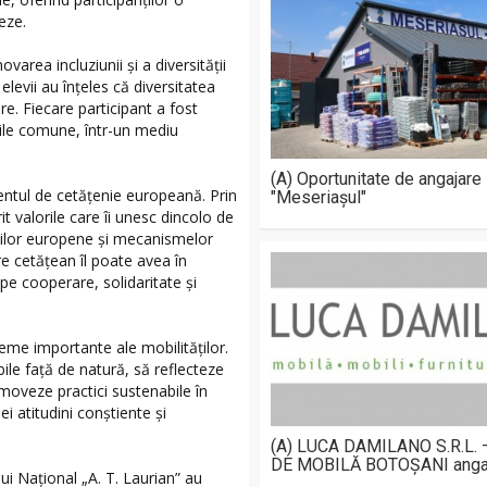
eze.
area incluziunii și a diversității
 elevii au înțeles că diversitatea
e. Fiecare participant a fost
tățile comune, într-un mediu
(A) Oportunitate de angajare
ntul de cetățenie europeană. Prin
"Meseriașul"
it valorile care îi unesc dincolo de
tuțiilor europene și mecanismelor
re cetățean îl poate avea în
pe cooperare, solidaritate și
teme importante ale mobilităților.
le față de natură, să reflecteze
omoveze practici sustenabile în
ei atitudini conștiente și
(A) LUCA DAMILANO S.R.L.
DE MOBILĂ BOTOȘANI anga
lui Național „A. T. Laurian” au