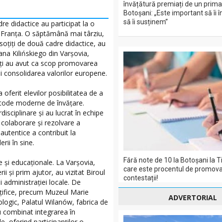
învățătură premiați de un prima
Botoșani: „Este important să îi 
să îi susținem”
e didactice au participat la o
, Franța. O săptămână mai târziu,
nsoțiți de două cadre didactice, au
ana Kilińskiego din Varșovia,
tăți au avut ca scop promovarea
i consolidarea valorilor europene.
a oferit elevilor posibilitatea de a
etode moderne de învățare.
rdisciplinare și au lucrat în echipe
colaborare și rezolvare a
autentice a contribuit la
rii în sine.
Fără note de 10 la Botoșani la Ti
e și educaționale. La Varșovia,
care este procentul de promova
rii și prim ajutor, au vizitat Biroul
contestații!
i administrației locale. De
nțifice, precum Muzeul Marie
ADVERTORIAL
logic, Palatul Wilanów, fabrica de
au combinat integrarea în
e, oferind participanților o