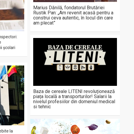
Marius Dănilă, fondatorul Brutăriei
Rustik Pan: „Am revenit acasă pentru a
construi ceva autentic, în locul din care
am plecat”
nspectori:
e
i școlari
Baza de cereale LITENI revoluționează
piața locală a transporturilor! Salarii la
nivelul profesiilor din domeniul medical
si tehnic
ebite la