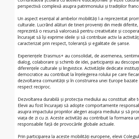
perspectivă complexă asupra patrimoniului și tradițiilor franc
Un aspect esențial al ambelor mobilități l-a reprezentat promov
culturale. Lucrând alături de tineri proveniți din medii diferite,
reprezintă o resursă valoroasă pentru creativitate și cooperar
încurajat să își exprime ideile și să contribuie activ la activi
caracterizat prin respect, toleranță și egalitate de șanse.
Experiențele Erasmus+ au consolidat, de asemenea, sentime
dialog, colaborare și schimb de idei, participanții au descoper
diferențele culturale și lingvistice. Activitățile dedicate insti
democratice au contribuit la înțelegerea rolului pe care fieca
dezvoltarea comunității și în construirea unei Europe bazate 
respect reciproc.
Dezvoltarea durabilă și protecția mediului au constituit alte 
Elevii au fost încurajați să adopte comportamente responsabi
asupra impactului propriilor alegeri asupra mediului și să pr
viața de zi cu zi. Aceste activități au contribuit la formarea un
responsabile față de provocările globale actuale.
Prin participarea la aceste mobilități europene, elevii Colegiu