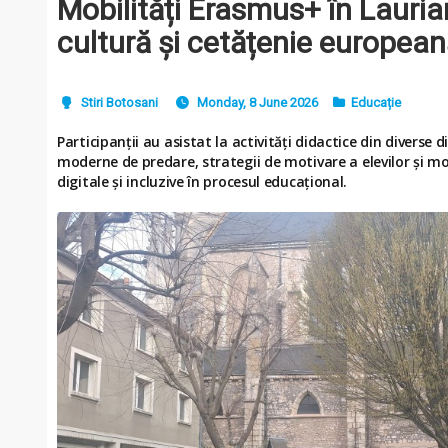
Mobilități Erasmus+ în Lauria
cultură și cetățenie europea
Stiri Botosani
Monday, 8 June 2026
Educație
Participanții au asistat la activități didactice din diverse 
moderne de predare, strategii de motivare a elevilor și mo
digitale și incluzive în procesul educațional.