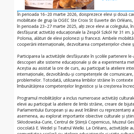
În perioada 16–20 martie 2026, doisprezece elevi și două cadr
mobilitate de grup la OGEC Ste Croix St Euverte din Orléans
în perioada 23–27 martie 2025, alți zece elevi ai colegiului, î
desfășurat activități educaționale la Zespół Szkół Nr 31 im. J
Polonia, alături de elevi polonezi și francezi. Ambele mobili
cooperării internaționale, dezvoltarea competențelor-cheie ș
Participarea la activitățile desfășurate în școlile partenere le-
descoperi alte sisteme educaționale și de a experimenta m
Aceștia au asistat la ore de curs, au participat la ateliere inte
internaționale, dezvoltându-și competențele de comunicare, 
problemelor. Totodată, utilizarea limbilor străine în contexte 
îmbunătățirea competențelor lingvistice și la creșterea încrede
Programul mobilităților a inclus numeroase activități cultural
elevii au participat la ateliere de limbi străine, creare de bijute
Parlamentului European și au avut întâlniri cu reprezentanți a
asemenea, au explorat importante obiective culturale și știi
Skłodowska-Curie, Centrul de Știință Copernicus, Muzeul Geo
ciocolată E. Wedel și Teatrul Wielki. La Orléans, activitățile 
comunitatea școlară cu ateliere educaționale și vizite cultural