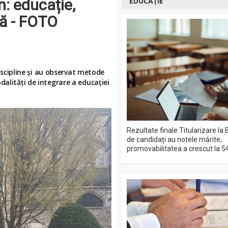
n: educație,
EDUCAȚIE
nă - FOTO
discipline și au observat metode
dalități de integrare a educației
Rezultate finale Titularizare la 
de candidați au notele mărite,
promovabilitatea a crescut la 5