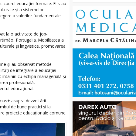
 cadrul educației formale. Ei s-au
lturale și a sistemelor
elegere a valorilor fundamentale
t la o activitate de job-
imão, Portugalia. Mobilitatea a
lturale și lingvistice, promovarea
cipline și au observat metode
ități de integrare a educației
t întâlniri cu echipa managerială și
area profesională,
entul educațional.
smus+ asupra dezvoltării
imbul de bune practici și la
oare proiecte educaționale comune.