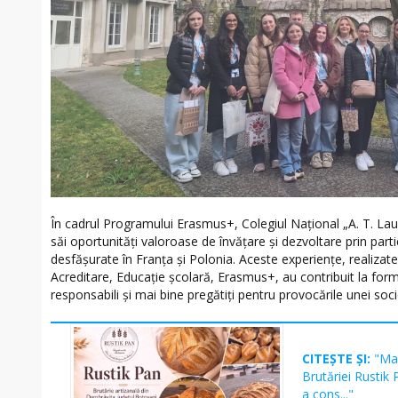
În cadrul Programului Erasmus+, Colegiul Național „A. T. Laur
săi oportunități valoroase de învățare și dezvoltare prin part
desfășurate în Franța și Polonia. Aceste experiențe, realizate
Acreditare, Educaţie şcolară, Erasmus+, au contribuit la form
responsabili și mai bine pregătiți pentru provocările unei so
CITEȘTE ȘI:
"Mar
Brutăriei Rustik
a cons..."