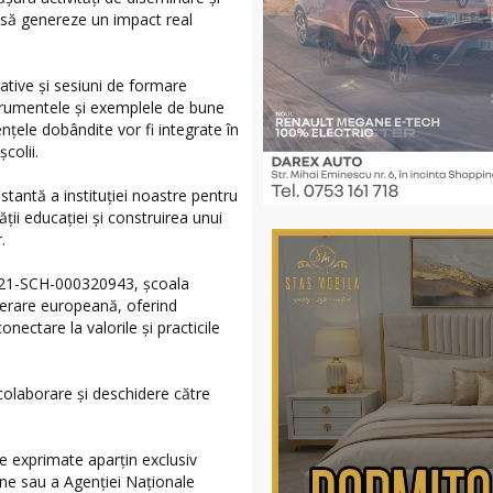
ă să genereze un impact real
rative și sesiuni de formare
strumentele și exemplele de bune
nțele dobândite vor fi integrate în
colii.
tantă a instituției noastre pentru
ții educației și construirea unui
.
121-SCH-000320943, școala
perare europeană, oferind
onectare la valorile și practicile
 colaborare și deschidere către
e exprimate aparțin exclusiv
ene sau a Agenției Naționale