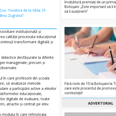
învățătură premiați de un prima
Botoșani: „Este important să îi 
 Cuv. Teodora de la Sihla; Sf.
să îi susținem”
Pârvu Zugravul"
zvoltare instituțională și
ea calității procesului educațional
 continuă transformare digitală și
 didactice desfășurate la diferite
hipei manageriale, precum și
 observate.
 în care profesorii din școala
dare, să analizeze metode
Fără note de 10 la Botoșani la Ti
lare a participării active a elevilor
care este procentul de promova
contestații!
platformelor educaționale,
lor digitale de evaluare, toate
ADVERTORIAL
, atractiv și centrat pe elev.
a modului în care tehnologia