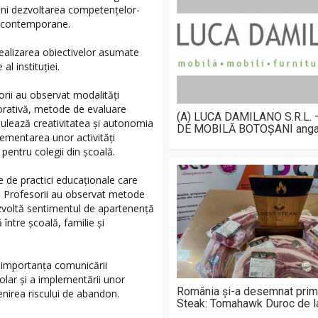
ijini dezvoltarea competențelor-
ei contemporane.
realizarea obiectivelor asumate
l instituției.
sorii au observat modalități
borativă, metode de evaluare
(A) LUCA DAMILANO S.R.L.
imulează creativitatea și autonomia
DE MOBILĂ BOTOȘANI anga
plementarea unor activități
pentru colegii din școală.
 de practici educaționale care
are. Profesorii au observat metode
dezvoltă sentimentul de apartenență
ntre școală, familie și
t importanța comunicării
colar și a implementării unor
România și-a desemnat prim
venirea riscului de abandon.
Steak: Tomahawk Duroc de 