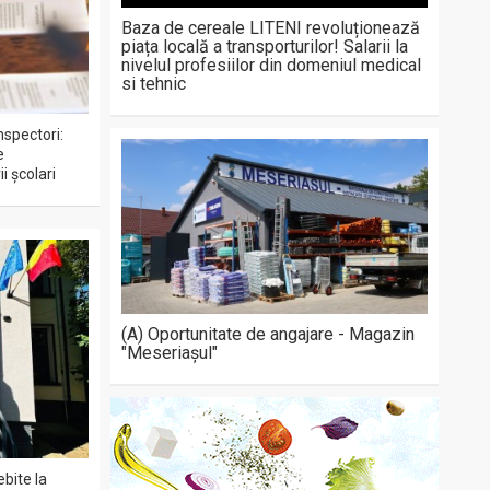
Baza de cereale LITENI revoluționează
piața locală a transporturilor! Salarii la
nivelul profesiilor din domeniul medical
si tehnic
nspectori:
e
i școlari
(A) Oportunitate de angajare - Magazin
"Meseriașul"
ebite la