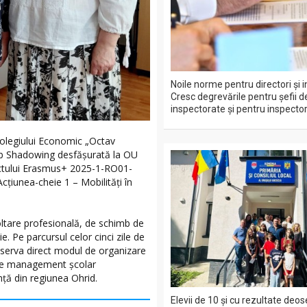
Noile norme pentru directori și i
Cresc degrevările pentru șefii d
inspectorate și pentru inspectori
Colegiului Economic „Octav
Job Shadowing desfășurată la OU
ectului Erasmus+ 2025-1-RO01-
iunea-cheie 1 – Mobilități în
ltare profesională, de schimb de
. Pe parcursul celor cinci zile de
 observa direct modul de organizare
le de management școlar
nță din regiunea Ohrid.
Elevii de 10 și cu rezultate deos