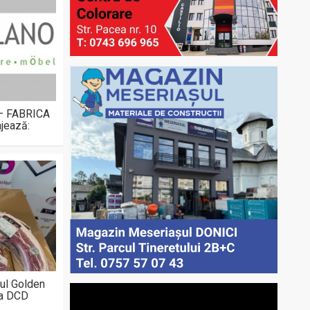
 – FABRICA
jează:
ul Golden
la DCD