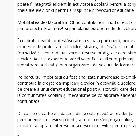
poate fi integrată eficient în activitatea școlară pentru a spr
cheie ale elevilor și pentru a răspunde provocărilor educați
Mobilitatea desfășurată în Ohrid contribuie în mod direct la 
prin proiectul Erasmus+ și prin planul european de dezvoltare a
În cadrul activităților desfășurate la școala parteneră, profe
moderne de proiectare a lecțiilor, strategii de învățare cola
formativă și tehnici de utilizare a resurselor digitale care st
elevilor. Aceste experiențe vor fi valorificate ulterior prin im
inovatoare la clasă și prin organizarea de sesiuni de formare 
Pe parcursul mobilității au fost analizate numeroase exemple
contribuie la creșterea implicării elevilor în activitățile școl
de creare a unui climat educațional pozitiv, activități care 
la comunitatea școlară și mecanisme de colaborare eficientă î
comunitate.
Discuțiile cu cadrele didactice din școala gazdă au evidenția
permanente cu elevii și părinții, a monitorizării progresului ș
activități adaptate intereselor și nevoilor elevilor pentru pre