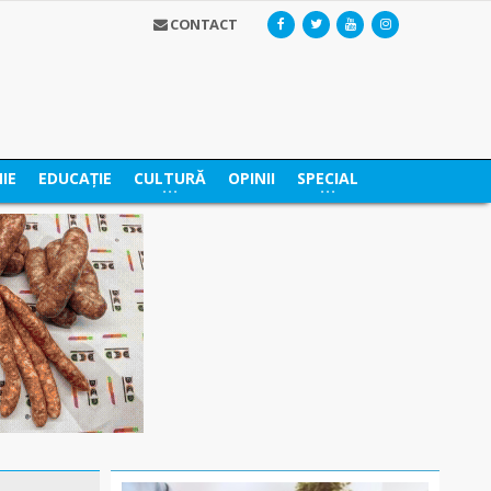
CONTACT
IE
EDUCAȚIE
CULTURĂ
OPINII
SPECIAL