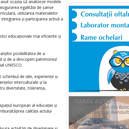
 au avut ocazia să analizeze modele
asigurarea egalității de șanse
riculară, utilizarea materialelor
ă integrarea și participarea activă a
tici educaționale mai eficiente și
anților posibilitatea de a
d și de a descoperi patrimoniul
ndial UNESCO.
at schimbul de idei, experiențe și
țelor interculturale și la
u diversitate, toleranța,
pațiul european al educației și
unătățirea calității actului
ășura activități de diseminare și