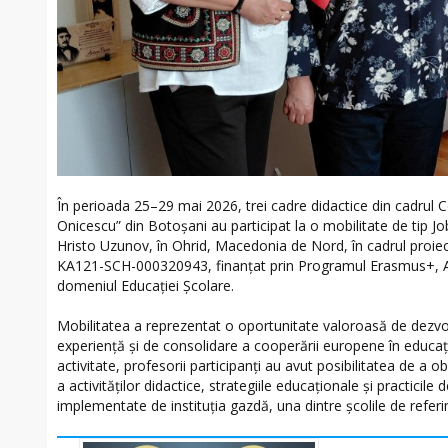
În perioada 25–29 mai 2026, trei cadre didactice din cadrul 
Onicescu” din Botoșani au participat la o mobilitate de tip 
Hristo Uzunov, în Ohrid, Macedonia de Nord, în cadrul proi
KA121-SCH-000320943, finanțat prin Programul Erasmus+, Acț
domeniul Educației Școlare.
Mobilitatea a reprezentat o oportunitate valoroasă de dezvo
experiență și de consolidare a cooperării europene în educație
activitate, profesorii participanți au avut posibilitatea de a
a activităților didactice, strategiile educaționale și practici
implementate de instituția gazdă, una dintre școlile de referi