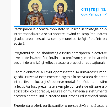
CITEȘTE ȘI:
"Sf.
Cuv. Pafnutie - 
Participarea la această mobilitate se înscrie în strategia de de
internaționalizare a școlii noastre, având ca scop îmbunătățir
și adaptarea acestuia la cerințele unei societăți aflate într-o
socială.
Programul de job shadowing a inclus participarea la activități
niveluri de învățământ, întâlniri cu profesori și membri ai ec
sesiuni de analiză și reflecție asupra practicilor educaționale
Cadrele didactice au avut oportunitatea să urmărească modul
gazdă utilizează instrumentele digitale în activitatea de pre
interactive de lucru și să observe modalități eficiente de stimu
la lecții. Au fost prezentate exemple concrete de utilizare a 
aplicațiilor colaborative, resurselor multimedia și instrumente
acestea contribuind la crearea unui proces educațional modern
Experiența a oferit participanților o perspectivă amplă asupr