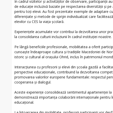
În cadrul vizitelor și activităților de observare, participanții
de educație incluzivă bazate pe respectarea diversității și pe 
pentru toți elevii. Au fost prezentate exemple de adaptare cur
diferențiate și metode de sprijin individualizat care faciliteaz
elevilor cu CES la viața școlară.
Experiențele acumulate vor contribui la dezvoltarea unor prac
la consolidarea culturii incluziunii în cadrul instituției noastre.
Pe lângă beneficiile profesionale, mobilitatea a oferit particip
cunoaște îndeaproape cultura și tradițiile Macedoniei de Nor
istoric și cultural al orașului Ohrid, inclus în patrimoniul mo
Interacțiunea cu profesorii și elevii din școala gazdă a facilit
perspective educaționale, contribuind la dezvoltarea competen
promovarea valorilor europene fundamentale: respectul pentr
cooperarea și dialogul.
Aceste experiențe consolidează sentimentul apartenenței la s
demonstrează importanța colaborării internaționale pentru îmb
educațional.
La întoarcerea din mobilitate, profesorii participanți vor desf