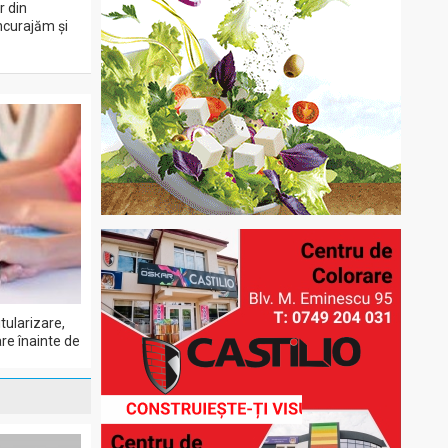
r din
încurajăm și
tularizare,
re înainte de