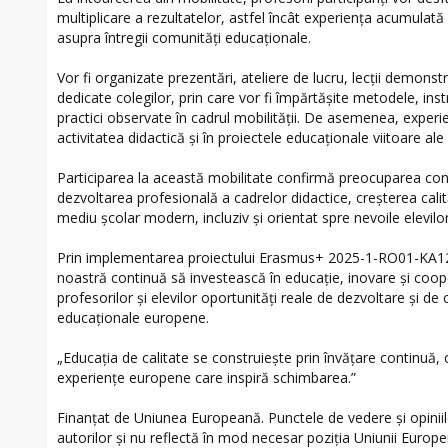
multiplicare a rezultatelor, astfel încât experiența acumulat
asupra întregii comunități educaționale.
Vor fi organizate prezentări, ateliere de lucru, lecții demonst
dedicate colegilor, prin care vor fi împărtășite metodele, in
practici observate în cadrul mobilității. De asemenea, experie
activitatea didactică și în proiectele educaționale viitoare ale ș
Participarea la această mobilitate confirmă preocuparea cons
dezvoltarea profesională a cadrelor didactice, creșterea calită
mediu școlar modern, incluziv și orientat spre nevoile elevilor
Prin implementarea proiectului Erasmus+ 2025-1-RO01-KA
noastră continuă să investească în educație, inovare și coo
profesorilor și elevilor oportunități reale de dezvoltare și de c
educaționale europene.
„Educația de calitate se construiește prin învățare continuă,
experiențe europene care inspiră schimbarea.”
Finanțat de Uniunea Europeană. Punctele de vedere și opiniil
autorilor și nu reflectă în mod necesar poziția Uniunii Europ