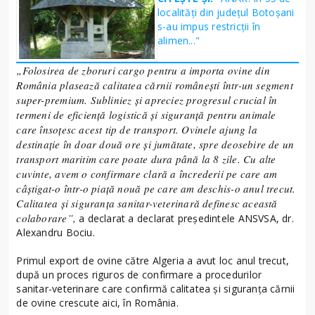
localități din județul Botoșani
s-au impus restricții în
alimen..."
„Folosirea de zboruri cargo pentru a importa ovine din
România plasează calitatea cărnii românești într-un segment
super-premium. Subliniez și apreciez progresul crucial în
termeni de eficiență logistică și siguranță pentru animale
care însoțesc acest tip de transport. Ovinele ajung la
destinație în doar două ore și jumătate, spre deosebire de un
transport maritim care poate dura până la 8 zile. Cu alte
cuvinte, avem o confirmare clară a încrederii pe care am
câștigat-o într-o piață nouă pe care am deschis-o anul trecut.
Calitatea și siguranța sanitar-veterinară definesc această
colaborare”,
a declarat a declarat președintele ANSVSA, dr.
Alexandru Bociu.
Primul export de ovine către Algeria a avut loc anul trecut,
după un proces riguros de confirmare a procedurilor
sanitar-veterinare care confirmă calitatea și siguranța cărnii
de ovine crescute aici, în România.