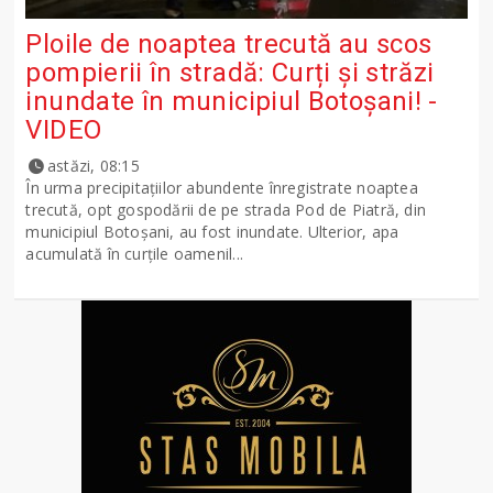
Ploile de noaptea trecută au scos
pompierii în stradă: Curți și străzi
inundate în municipiul Botoșani! -
VIDEO
astăzi, 08:15
În urma precipitațiilor abundente înregistrate noaptea
trecută, opt gospodării de pe strada Pod de Piatră, din
municipiul Botoșani, au fost inundate. Ulterior, apa
acumulată în curțile oamenil...