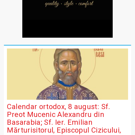
Calendar ortodox, 8 august: Sf.
Preot Mucenic Alexandru din
Basarabia; Sf. Ier. Emilian
Mărturisitorul, Episcopul Cizicului,