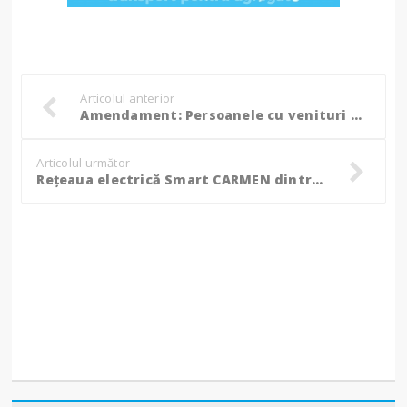
Articolul anterior
Amendament: Persoanele cu venituri din drepturi de autor sunt EXCEPTATE de la e-Factura
Articolul următor
Reţeaua electrică Smart CARMEN dintre România şi Bulgaria primeşte finanţare europeană de 104 milioane euro!