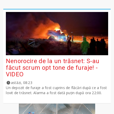
Nenorocire de la un trăsnet: S-au
făcut scrum opt tone de furaje! -
VIDEO
astăzi, 08:23
Un depozit de furaje a fost cuprins de flăcări după ce a fost
lovit de trăsnet. Alarma a fost dată puțin după ora 22:00.