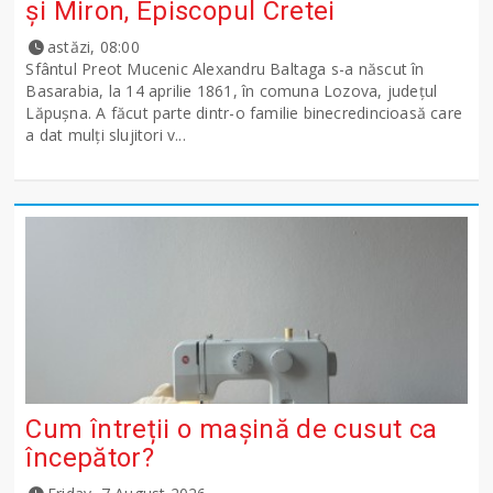
şi Miron, Episcopul Cretei
astăzi, 08:00
Sfântul Preot Mucenic Alexandru Baltaga s-a născut în
Basarabia, la 14 aprilie 1861, în comuna Lozova, județul
Lăpușna. A făcut parte dintr-o familie binecredincioasă care
a dat mulți slujitori v...
Cum întreții o mașină de cusut ca
începător?