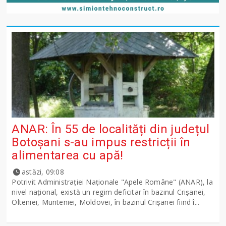
ANAR: În 55 de localități din județul
Botoșani s-au impus restricții în
alimentarea cu apă!
astăzi, 09:08
Potrivit Administraţiei Naţionale "Apele Române" (ANAR), la
nivel naţional, există un regim deficitar în bazinul Crişanei,
Olteniei, Munteniei, Moldovei, în bazinul Crişanei fiind î...