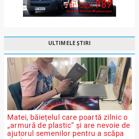
ULTIMELE ȘTIRI
Matei, băiețelul care poartă zilnic o
„armură de plastic” și are nevoie de
ajutorul semenilor pentru a scăpa