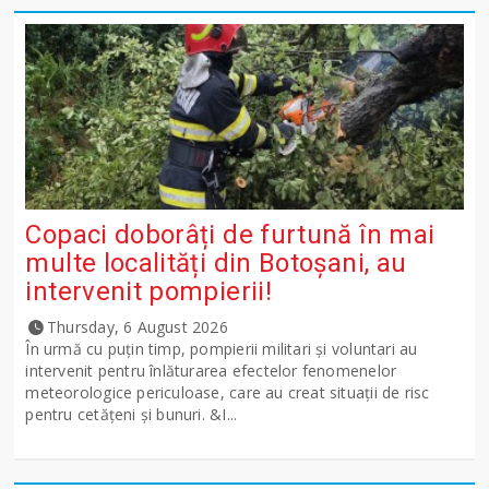
Copaci doborâți de furtună în mai
multe localități din Botoșani, au
intervenit pompierii!
Thursday, 6 August 2026
În urmă cu puțin timp, pompierii militari și voluntari au
intervenit pentru înlăturarea efectelor fenomenelor
meteorologice periculoase, care au creat situații de risc
pentru cetățeni și bunuri. &I...