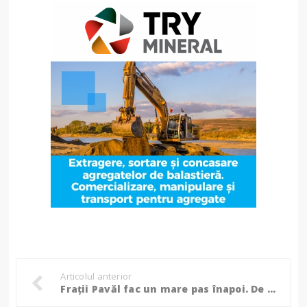
Articolul anterior
Frații Pavăl fac un mare pas înapoi. De ce a renunțat Dedeman la un teren pentru care a plătit o chirie de 8 milioane de lei?