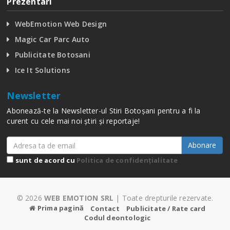
Prezentari
WebEmotion Web Design
Magic Car Parc Auto
Publicitate Botosani
Ice It Solutions
Newsletter
Abonează-te la Newsletter-ul Stiri Botoșani pentru a fi la
curent cu cele mai noi știri și reportaje!
Abonare
sunt de acord cu
Politica de confidențialitate
© 2026
WEB EMOTION SRL
| Toate drepturile rezervate.
Prima pagină
Contact
Publicitate / Rate card
Codul deontologic