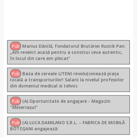
Pub
Marius Dănilă, fondatorul Brutăriei Rustik Pan:
„Am revenit acasă pentru a construi ceva autentic,
în locul din care am plecat”
Pub
Baza de cereale LITENI revoluționează piața
locală a transporturilor! Salarii la nivelul profesiilor
din domeniul medical si tehnic
Pub
(A) Oportunitate de angajare - Magazin
"Meseriașul"
Pub
(A) LUCA DAMILANO S.R.L. – FABRICA DE MOBILĂ
BOTOȘANI angajează: