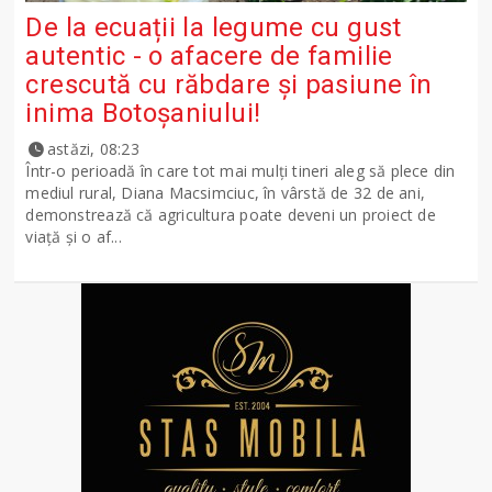
De la ecuații la legume cu gust
autentic - o afacere de familie
crescută cu răbdare și pasiune în
inima Botoșaniului!
astăzi, 08:23
Într-o perioadă în care tot mai mulți tineri aleg să plece din
mediul rural, Diana Macsimciuc, în vârstă de 32 de ani,
demonstrează că agricultura poate deveni un proiect de
viață și o af...