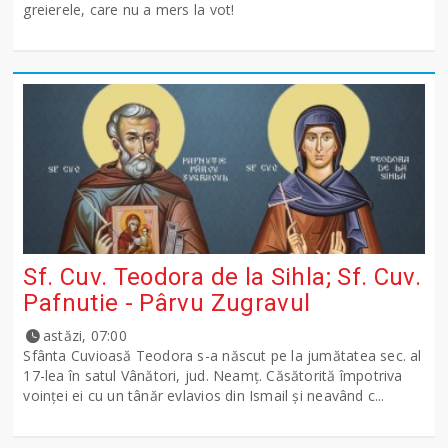
greierele, care nu a mers la vot!
Sf. Cuv. Teodora de la Sihla; Sf. Cuv.
Pafnutie - Pârvu Zugravul
astăzi, 07:00
Sfânta Cuvioasă Teodora s-a născut pe la jumătatea sec. al
17-lea în satul Vânători, jud. Neamţ. Căsătorită împotriva
voinţei ei cu un tânăr evlavios din Ismail şi neavând c...