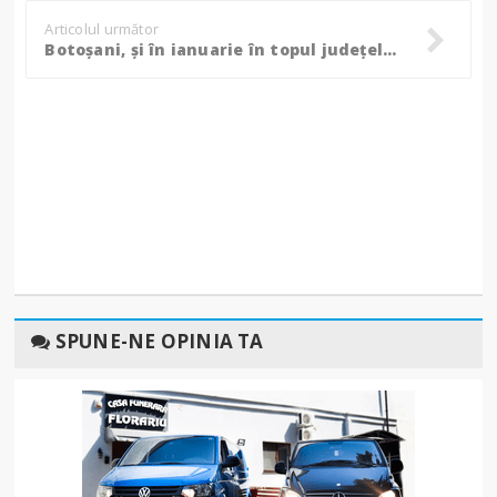
Articolul următor
Botoșani, și în ianuarie în topul județelor cu cele mai multe terenuri vândute!
SPUNE-NE OPINIA TA