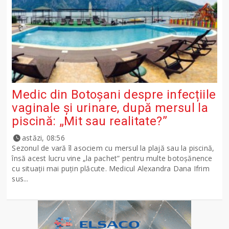
Medic din Botoșani despre infecțiile
vaginale și urinare, după mersul la
piscină: „Mit sau realitate?”
astăzi, 08:56
Sezonul de vară îl asociem cu mersul la plajă sau la piscină,
însă acest lucru vine „la pachet” pentru multe botoșănence
cu situații mai puțin plăcute. Medicul Alexandra Dana Ifrim
sus...