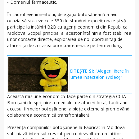
- Domeniul farmaceutic.
În cadrul evenimentului, delegația botoșăneană a avut
ocazia să viziteze cele 350 de standuri expoziționale și să
participe la întâlniri B2B cu agenți economici din Republica
Moldova. Scopul principal al acestor întâlniri a fost stabilirea
unor contacte directe, explorarea de noi oportunități de
afaceri și dezvoltarea unor parteneriate pe termen lung.
CITEȘTE ȘI:
"Alegeri libere în
lumea insectelor! (Video)"
Această misiune economică face parte din strategia CCIA
Botoșani de sprijinire a mediului de afaceri local, facilitând
accesul firmelor botoșănene la piețe externe și promovând
colaborarea economică transfrontalieră.
Prezența companiilor botoșănene la Fabricat în Moldova
subliniază interesul crescut pentru dezvoltarea relațiilor