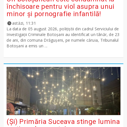
închisoare pentru viol asupra unui
minor și pornografie infantilă!
astăzi, 11:31
La data de 05 august 2026, polițiștii din cadrul Serviciului de
Investigații Criminale Botoșani au identificat un tânăr, de 23
de ani, din comuna Drăgușeni, pe numele căruia, Tribunalul
Botoșani a emis un ...
(Și) Primăria Suceava stinge lumina