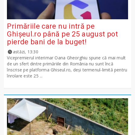
Primăriile care nu intră pe
Ghişeul.ro până pe 25 august pot
pierde bani de la buget!
astăzi, 13:30
Vicepremierul interimar Oana Gheorghiu spune că mai mult
de un sfert dintre primăriile din România nu sunt încă
înscrise pe platforma Ghiseul.ro, deși termenul-limită pentru
înrolare este 25 ...