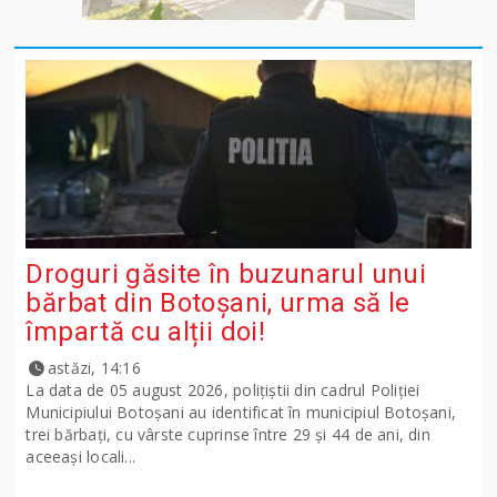
Droguri găsite în buzunarul unui
bărbat din Botoșani, urma să le
împartă cu alții doi!
astăzi, 14:16
La data de 05 august 2026, polițiștii din cadrul Poliției
Municipiului Botoșani au identificat în municipiul Botoșani,
trei bărbați, cu vârste cuprinse între 29 și 44 de ani, din
aceeași locali...