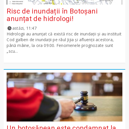
Risc de inundații în Botoșani
anunțat de hidrologi!
astăzi, 11:47
Hidrologii au anunțat că există risc de inundații și au instituit
Cod galben de inundații pe râul Jijia și afluenții acestora,
până mâine, la ora 09:00. Fenomenele prognozate sunt
„scu...
Un botoșănean este condamnat la