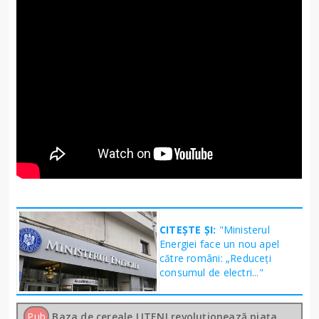
CITEȘTE ȘI:
"Ministerul
Energiei face un nou apel
către români: „Reduceți
consumul de electri..."
Pub
Baza de cereale LITENI revoluționează piața