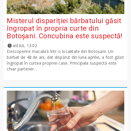
Misterul dispariției bărbatului găsit
îngropat în propria curte din
Botoșani. Concubina este suspectă!
astăzi, 13:02
Descoperire macabră într-o localitate din Botoșani. Un
bărbat de 48 de ani, dat dispărut din luna aprilie, a fost găsit
îngropat în curtea propriei case. Principala suspectă este
chiar partener...