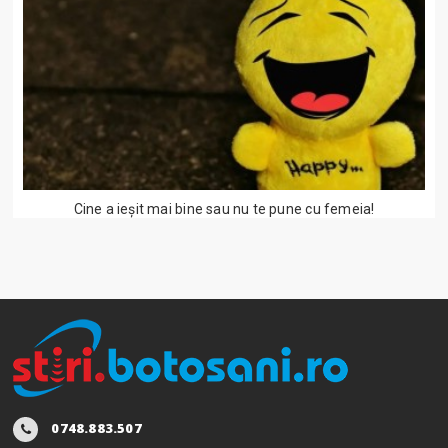
Cine a ieşit mai bine sau nu te pune cu femeia!
0748.883.507