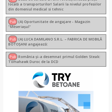
locală a transporturilor! Salarii la nivelul profesiilor
din domeniul medical si tehnic
Pub
(A) Oportunitate de angajare - Magazin
"Meseriașul"
Pub
(A) LUCA DAMILANO S.R.L. – FABRICA DE MOBILĂ
BOTOȘANI angajează:
Pub
România și-a desemnat primul Golden Steak:
Tomahawk Duroc de la DCD