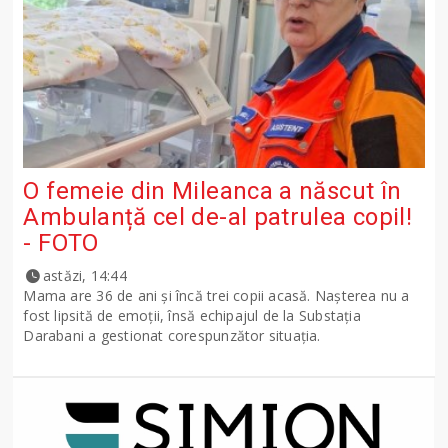
O femeie din Mileanca a născut în
Ambulanță cel de-al patrulea copil!
- FOTO
astăzi, 14:44
Mama are 36 de ani și încă trei copii acasă. Nașterea nu a
fost lipsită de emoții, însă echipajul de la Substația
Darabani a gestionat corespunzător situația.