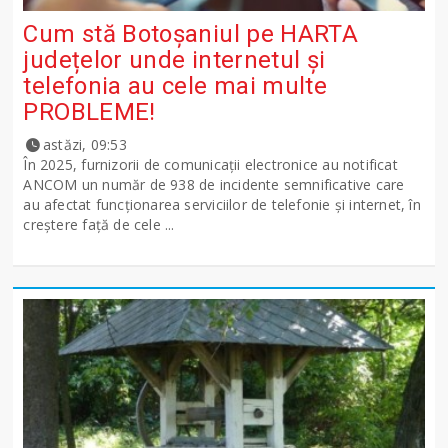
Cum stă Botoșaniul pe HARTA
județelor unde internetul și
telefonia au cele mai multe
PROBLEME!
astăzi, 09:53
În 2025, furnizorii de comunicații electronice au notificat
ANCOM un număr de 938 de incidente semnificative care
au afectat funcționarea serviciilor de telefonie și internet, în
creștere față de cele ...