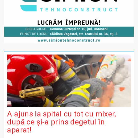
A ajuns la spital cu tot cu mixer,
după ce și-a prins degetul în
aparat!