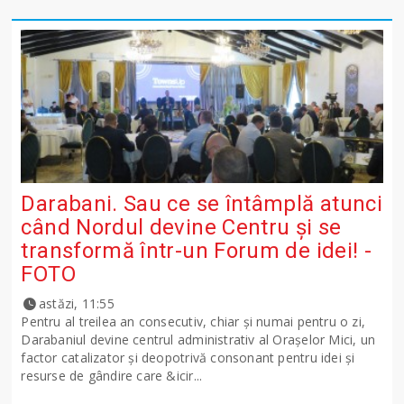
Darabani. Sau ce se întâmplă atunci
când Nordul devine Centru și se
transformă într-un Forum de idei! -
FOTO
astăzi, 11:55
Pentru al treilea an consecutiv, chiar și numai pentru o zi,
Darabaniul devine centrul administrativ al Orașelor Mici, un
factor catalizator și deopotrivă consonant pentru idei și
resurse de gândire care &icir...