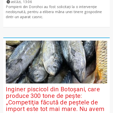
astăzi, 13:06
Pompierii din Dorohoi au fost solicitați la o intervenție
neobișnuită, pentru a elibera mâna unei tinere gospodine
dintr-un aparat casnic.
Inginer piscicol din Botoşani, care
produce 300 tone de peşte:
„Competiţia făcută de peştele de
import este tot mai mare. Nu avem