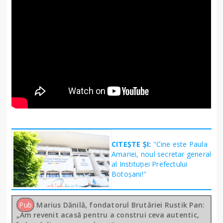
CITEȘTE ȘI:
"Cine este Paula
Amariei, noul secretar general
al Instituției Prefectului
Botoșani!"
Pub
Marius Dănilă, fondatorul Brutăriei Rustik Pan:
„Am revenit acasă pentru a construi ceva autentic,