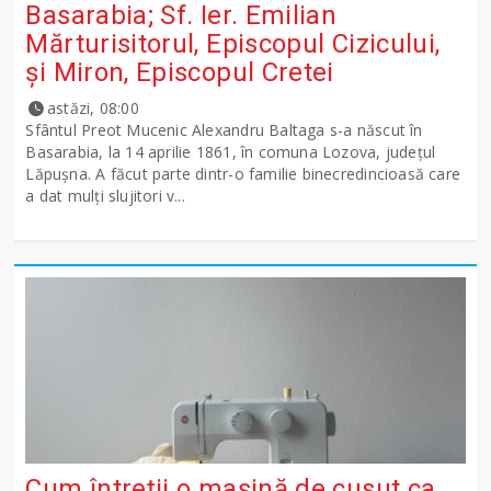
Basarabia; Sf. Ier. Emilian
Mărturisitorul, Episcopul Cizicului,
şi Miron, Episcopul Cretei
astăzi, 08:00
Sfântul Preot Mucenic Alexandru Baltaga s-a născut în
Basarabia, la 14 aprilie 1861, în comuna Lozova, județul
Lăpușna. A făcut parte dintr-o familie binecredincioasă care
a dat mulți slujitori v...
Cum întreții o mașină de cusut ca