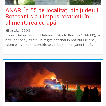
ANAR: În 55 de localități din județul
Botoșani s-au impus restricții în
alimentarea cu apă!
astăzi, 09:08
Potrivit Administraţiei Naţionale "Apele Române" (ANAR), la
nivel naţional, există un regim deficitar în bazinul Crişanei,
Olteniei, Munteniei, Moldovei, în bazinul Crişanei fiind î...