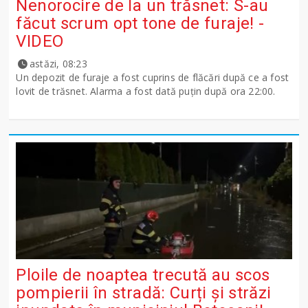
Nenorocire de la un trăsnet: S-au
făcut scrum opt tone de furaje! -
VIDEO
astăzi, 08:23
Un depozit de furaje a fost cuprins de flăcări după ce a fost
lovit de trăsnet. Alarma a fost dată puțin după ora 22:00.
Ploile de noaptea trecută au scos
pompierii în stradă: Curți și străzi