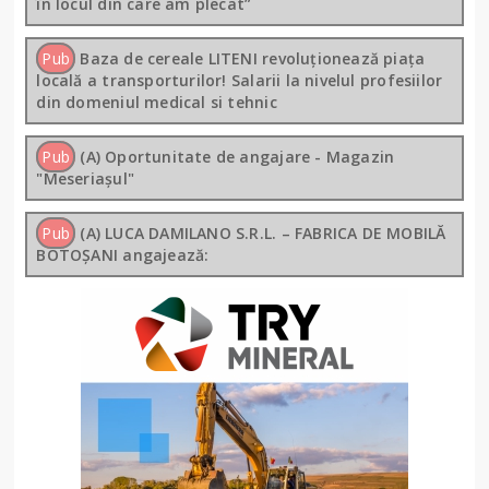
în locul din care am plecat”
Pub
Baza de cereale LITENI revoluționează piața
locală a transporturilor! Salarii la nivelul profesiilor
din domeniul medical si tehnic
Pub
(A) Oportunitate de angajare - Magazin
"Meseriașul"
Pub
(A) LUCA DAMILANO S.R.L. – FABRICA DE MOBILĂ
BOTOȘANI angajează: