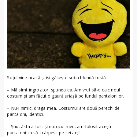
Soţul vine acasă şi îşi găseşte soţia blondă tristă:
– Mă simt îngrozitor, spunea ea. Am vrut să-ţi calc noul
costum şi am făcut o gaură uriaşă pe fundul pantalonilor.
– Nu-i nimic, draga mea. Costumul are două perechi de
pantaloni, identici.
– Ştiu, ăsta a fost şi norocul meu: am folosit aceşti
pantaloni ca să-i cârpesc pe cei arşi!