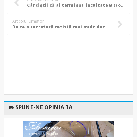
Când știi că ai terminat facultatea! (Foto, Video)
Articolul următor
De ce o secretară rezistă mai mult decât șeful ei! (Foto, Video)
SPUNE-NE OPINIA TA