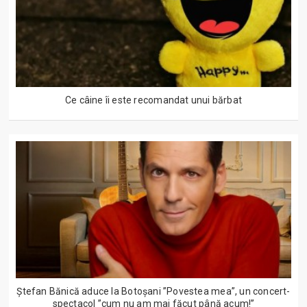
Ce câine îi este recomandat unui bărbat
Ștefan Bănică aduce la Botoșani ”Povestea mea”, un concert-
spectacol ”cum nu am mai făcut până acum!”