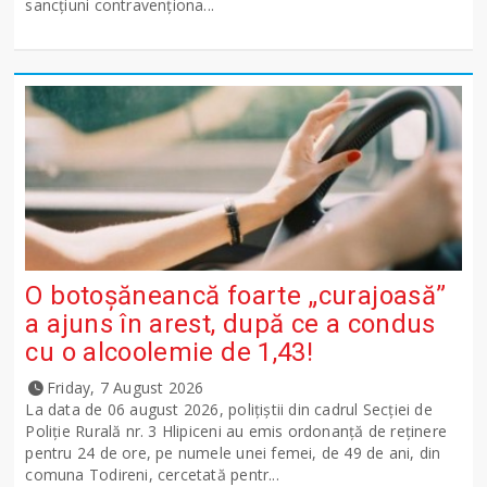
sancţiuni contravenționa...
O botoșăneancă foarte „curajoasă”
a ajuns în arest, după ce a condus
cu o alcoolemie de 1,43!
Friday, 7 August 2026
La data de 06 august 2026, polițiștii din cadrul Secției de
Poliție Rurală nr. 3 Hlipiceni au emis ordonanță de reținere
pentru 24 de ore, pe numele unei femei, de 49 de ani, din
comuna Todireni, cercetată pentr...