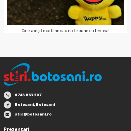
Cine a ieşit mai bine sau nu te pune cu femeia!
0748.883.507
Botosani, Botosani
stiri@botosani.ro
Prezentari