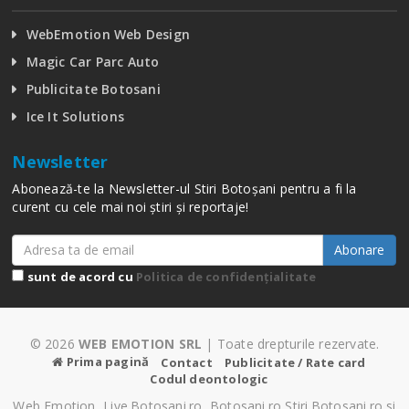
WebEmotion Web Design
Magic Car Parc Auto
Publicitate Botosani
Ice It Solutions
Newsletter
Abonează-te la Newsletter-ul Stiri Botoșani pentru a fi la
curent cu cele mai noi știri și reportaje!
Abonare
sunt de acord cu
Politica de confidențialitate
© 2026
WEB EMOTION SRL
| Toate drepturile rezervate.
Prima pagină
Contact
Publicitate / Rate card
Codul deontologic
Web Emotion, Live.Botosani.ro, Botosani.ro Stiri.Botosani.ro si