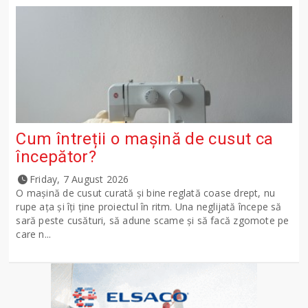
Cum întreții o mașină de cusut ca
începător?
Friday, 7 August 2026
O mașină de cusut curată și bine reglată coase drept, nu
rupe ața și îți ține proiectul în ritm. Una neglijată începe să
sară peste cusături, să adune scame și să facă zgomote pe
care n...