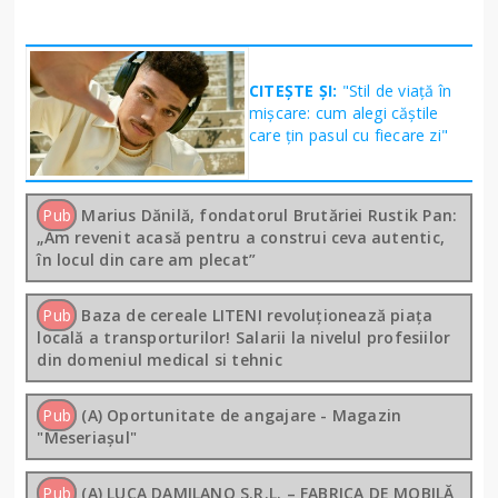
CITEȘTE ȘI:
"Stil de viață în
mișcare: cum alegi căștile
care țin pasul cu fiecare zi"
Pub
Marius Dănilă, fondatorul Brutăriei Rustik Pan:
„Am revenit acasă pentru a construi ceva autentic,
în locul din care am plecat”
Pub
Baza de cereale LITENI revoluționează piața
locală a transporturilor! Salarii la nivelul profesiilor
din domeniul medical si tehnic
Pub
(A) Oportunitate de angajare - Magazin
"Meseriașul"
Pub
(A) LUCA DAMILANO S.R.L. – FABRICA DE MOBILĂ