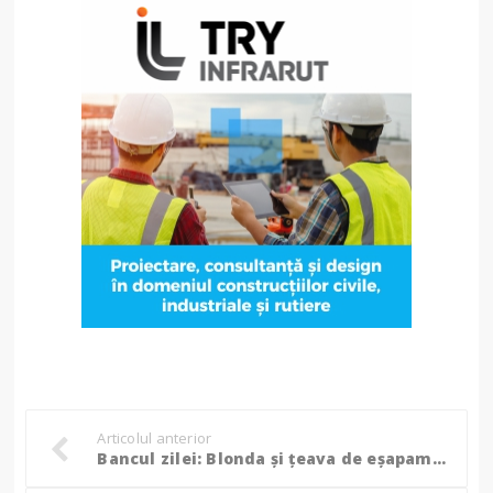
Articolul anterior
Bancul zilei: Blonda şi ţeava de eşapament