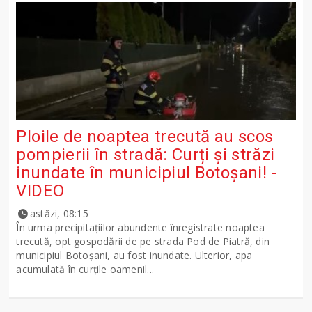
Ploile de noaptea trecută au scos
pompierii în stradă: Curți și străzi
inundate în municipiul Botoșani! -
VIDEO
astăzi, 08:15
În urma precipitațiilor abundente înregistrate noaptea
trecută, opt gospodării de pe strada Pod de Piatră, din
municipiul Botoșani, au fost inundate. Ulterior, apa
acumulată în curțile oamenil...