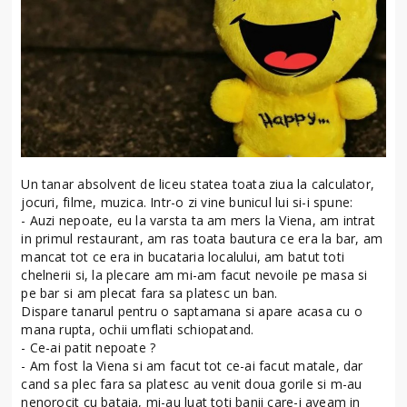
Un tanar absolvent de liceu statea toata ziua la calculator,
jocuri, filme, muzica. Intr-o zi vine bunicul lui si-i spune:
- Auzi nepoate, eu la varsta ta am mers la Viena, am intrat
in primul restaurant, am ras toata bautura ce era la bar, am
mancat tot ce era in bucataria localului, am batut toti
chelnerii si, la plecare am mi-am facut nevoile pe masa si
pe bar si am plecat fara sa platesc un ban.
Dispare tanarul pentru o saptamana si apare acasa cu o
mana rupta, ochii umflati schiopatand.
- Ce-ai patit nepoate ?
- Am fost la Viena si am facut tot ce-ai facut matale, dar
cand sa plec fara sa platesc au venit doua gorile si m-au
nenorocit cu bataia, mi-au luat toti banii care-i aveam in