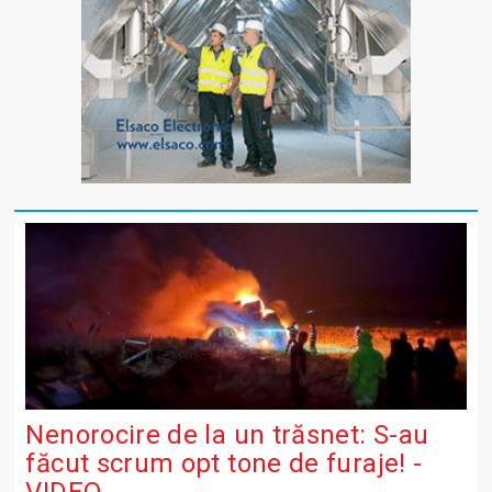
Nenorocire de la un trăsnet: S-au
făcut scrum opt tone de furaje! -