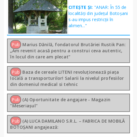
CITEȘTE ȘI:
"ANAR: În 55 de
localități din județul Botoșani
s-au impus restricții în
alimen..."
Pub
Marius Dănilă, fondatorul Brutăriei Rustik Pan:
„Am revenit acasă pentru a construi ceva autentic,
în locul din care am plecat”
Pub
Baza de cereale LITENI revoluționează piața
locală a transporturilor! Salarii la nivelul profesiilor
din domeniul medical si tehnic
Pub
(A) Oportunitate de angajare - Magazin
"Meseriașul"
Pub
(A) LUCA DAMILANO S.R.L. – FABRICA DE MOBILĂ
BOTOȘANI angajează: