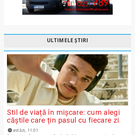
ULTIMELE ȘTIRI
Stil de viață în mișcare: cum alegi
căștile care țin pasul cu fiecare zi
astăzi, 11:01