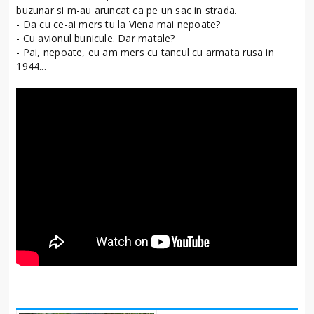
buzunar si m-au aruncat ca pe un sac in strada.
- Da cu ce-ai mers tu la Viena mai nepoate?
- Cu avionul bunicule. Dar matale?
- Pai, nepoate, eu am mers cu tancul cu armata rusa in
1944...