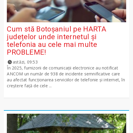
Cum stă Botoșaniul pe HARTA
județelor unde internetul și
telefonia au cele mai multe
PROBLEME!
astăzi, 09:53
În 2025, furnizorii de comunicații electronice au notificat
ANCOM un număr de 938 de incidente semnificative care
au afectat funcționarea serviciilor de telefonie și internet, în
creștere față de cele ...