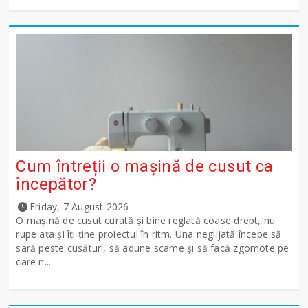
Cum întreții o mașină de cusut ca
începător?
Friday, 7 August 2026
O mașină de cusut curată și bine reglată coase drept, nu
rupe ața și îți ține proiectul în ritm. Una neglijată începe să
sară peste cusături, să adune scame și să facă zgomote pe
care n...