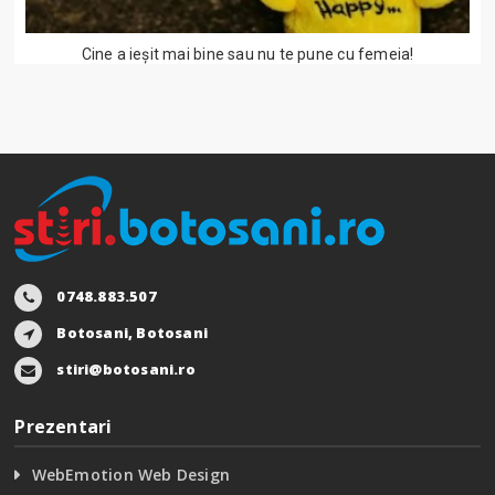
Cine a ieşit mai bine sau nu te pune cu femeia!
0748.883.507
Botosani, Botosani
stiri@botosani.ro
Prezentari
WebEmotion Web Design