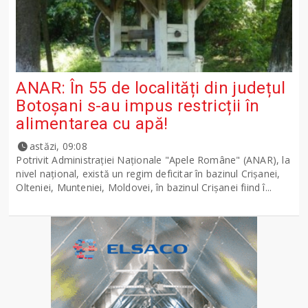
ANAR: În 55 de localități din județul
Botoșani s-au impus restricții în
alimentarea cu apă!
astăzi, 09:08
Potrivit Administraţiei Naţionale "Apele Române" (ANAR), la
nivel naţional, există un regim deficitar în bazinul Crişanei,
Olteniei, Munteniei, Moldovei, în bazinul Crişanei fiind î...