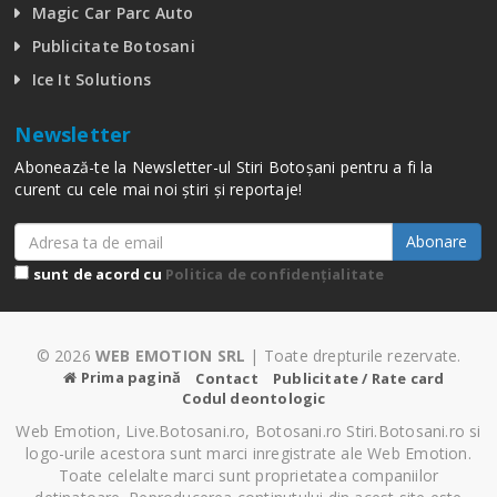
Magic Car Parc Auto
Publicitate Botosani
Ice It Solutions
Newsletter
Abonează-te la Newsletter-ul Stiri Botoșani pentru a fi la
curent cu cele mai noi știri și reportaje!
Abonare
sunt de acord cu
Politica de confidențialitate
© 2026
WEB EMOTION SRL
| Toate drepturile rezervate.
Prima pagină
Contact
Publicitate / Rate card
Codul deontologic
Web Emotion, Live.Botosani.ro, Botosani.ro Stiri.Botosani.ro si
logo-urile acestora sunt marci inregistrate ale Web Emotion.
Toate celelalte marci sunt proprietatea companiilor