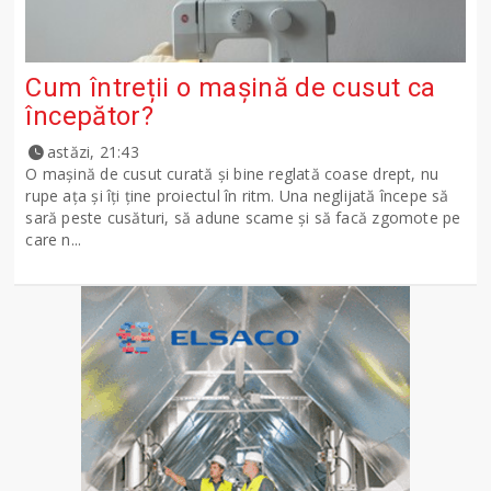
Cum întreții o mașină de cusut ca
începător?
astăzi, 21:43
O mașină de cusut curată și bine reglată coase drept, nu
rupe ața și îți ține proiectul în ritm. Una neglijată începe să
sară peste cusături, să adune scame și să facă zgomote pe
care n...