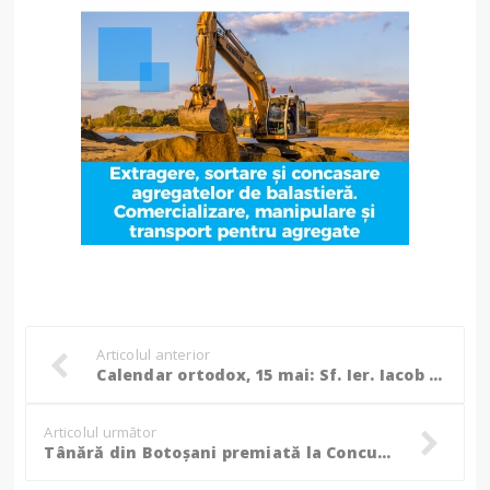
Articolul anterior
Calendar ortodox, 15 mai: Sf. Ier. Iacob Putneanul, Mitropolitul Moldovei; Sf. Cuv. Pahomie cel Mare
Articolul următor
Tânără din Botoșani premiată la Concursul de Poezie Religioasă Tânără „Light of Life”