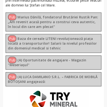
prin intermediul patrimoniului muzeal, ecourile peste veacuri
ale domniei lui Ștefan cel Mare.
Pub
Marius Dănilă, fondatorul Brutăriei Rustik Pan:
„Am revenit acasă pentru a construi ceva autentic,
în locul din care am plecat”
Pub
Baza de cereale LITENI revoluționează piața
locală a transporturilor! Salarii la nivelul profesiilor
din domeniul medical si tehnic
Pub
(A) Oportunitate de angajare - Magazin
"Meseriașul"
Pub
(A) LUCA DAMILANO S.R.L. – FABRICA DE MOBILĂ
BOTOȘANI angajează: