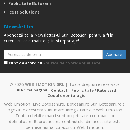
Publicitate Botosani
Ice It Solutions
Newsletter
Abonează-te la Newsletter-ul Stiri Botoșani pentru a fi la
curent cu cele mai noi știri și reportaje!
Abonare
sunt de acord cu
Politica de confidențialitate
© 2026
WEB EMOTION SRL
| Toate drepturile rezervate.
Prima pagină
Contact
Publicitate / Rate card
Codul deontologic
Web Emotion, Live.Botosani.ro, Botosani.ro Stiri.Botosani.ro si
logo-urile acestora sunt marci inregistrate ale Web Emotion.
Toate celelalte marci sunt proprietatea companiilor
detinatoare. Reproducerea continutului din acest site este
permisa numai cu acordul Web Emotion.