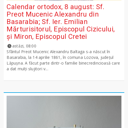
Calendar ortodox, 8 august: Sf.
Preot Mucenic Alexandru din
Basarabia; Sf. Ier. Emilian
Mărturisitorul, Episcopul Cizicului,
şi Miron, Episcopul Cretei
astăzi, 08:00
Sfântul Preot Mucenic Alexandru Baltaga s-a născut în
Basarabia, la 14 aprilie 1861, în comuna Lozova, județul
Lăpușna. A făcut parte dintr-o familie binecredincioasă care
a dat mulți slujitori v...