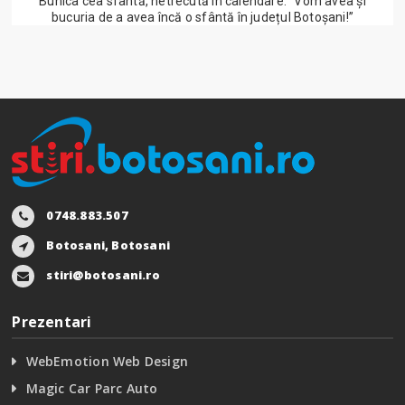
Bunica cea sfântă, netrecută în calendare: ”Vom avea și
bucuria de a avea încă o sfântă în județul Botoșani!”
0748.883.507
Botosani, Botosani
stiri@botosani.ro
Prezentari
WebEmotion Web Design
Magic Car Parc Auto