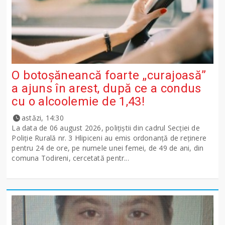
O botoșăneancă foarte „curajoasă”
a ajuns în arest, după ce a condus
cu o alcoolemie de 1,43!
astăzi, 14:30
La data de 06 august 2026, polițiștii din cadrul Secției de
Poliție Rurală nr. 3 Hlipiceni au emis ordonanță de reținere
pentru 24 de ore, pe numele unei femei, de 49 de ani, din
comuna Todireni, cercetată pentr...