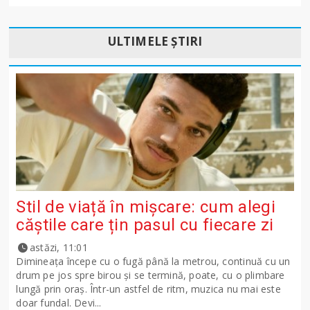
ULTIMELE ȘTIRI
Stil de viață în mișcare: cum alegi
căștile care țin pasul cu fiecare zi
astăzi, 11:01
Dimineața începe cu o fugă până la metrou, continuă cu un
drum pe jos spre birou și se termină, poate, cu o plimbare
lungă prin oraș. Într-un astfel de ritm, muzica nu mai este
doar fundal. Devi...