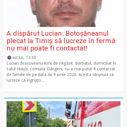
A dispărut Lucian: Botoșăneanul
plecat la Timiș să lucreze în fermă
nu mai poate fi contactat!
astăzi, 13:30
Lucian Brașoveanu este de negăsit. Bărbatul, domiciliat în
satul Hulub, comuna Dângeni, nu a mai putut fi contactat
de familie de pe data de 9 iunie 2026. Acesta obișnuia să
lucreze ca îngrijito...