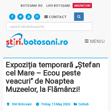
BOTOSANI.RO
LIVE BOTOȘANI
ANUNȚURI
CONTACT
MENIU
Expoziția temporară „Ștefan
cel Mare – Ecou peste
veacuri” de Noaptea
Muzeelor, la Flămânzi!
Stiri Botosani
Friday, 15 May 2026
Cultură