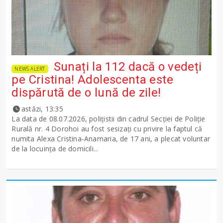
Sunați la 112 dacă o vedeți
NEWS ALERT
pe Cristina! Adolescenta este
dispărută de o lună de zile!
astăzi, 13:35
La data de 08.07.2026, polițistii din cadrul Secției de Poliție
Rurală nr. 4 Dorohoi au fost sesizați cu privire la faptul că
numita Alexa Cristina-Anamaria, de 17 ani, a plecat voluntar
de la locuința de domicili...