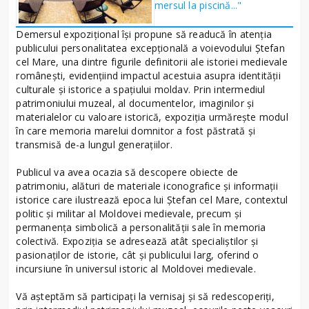
mersul la piscină..."
Demersul expozițional își propune să readucă în atenția
publicului personalitatea excepțională a voievodului Ștefan
cel Mare, una dintre figurile definitorii ale istoriei medievale
românești, evidențiind impactul acestuia asupra identității
culturale și istorice a spațiului moldav. Prin intermediul
patrimoniului muzeal, al documentelor, imaginilor și
materialelor cu valoare istorică, expoziția urmărește modul
în care memoria marelui domnitor a fost păstrată și
transmisă de-a lungul generațiilor.
Publicul va avea ocazia să descopere obiecte de
patrimoniu, alături de materiale iconografice și informații
istorice care ilustrează epoca lui Ștefan cel Mare, contextul
politic și militar al Moldovei medievale, precum și
permanența simbolică a personalității sale în memoria
colectivă. Expoziția se adresează atât specialiștilor și
pasionaților de istorie, cât și publicului larg, oferind o
incursiune în universul istoric al Moldovei medievale.
Vă așteptăm să participați la vernisaj și să redescoperiți,