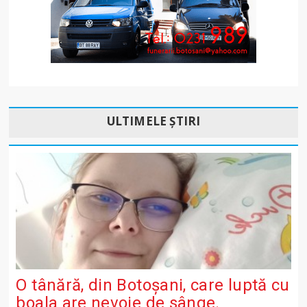
ULTIMELE ȘTIRI
O tânără, din Botoșani, care luptă cu
boala are nevoie de sânge.