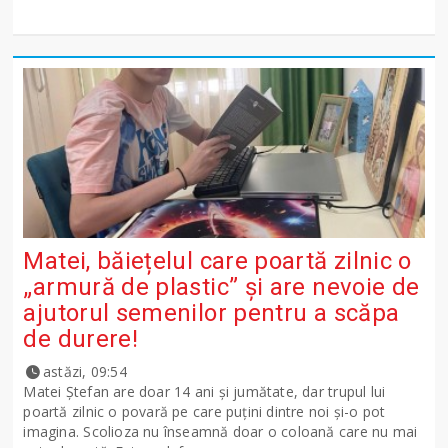
Matei, băiețelul care poartă zilnic o
„armură de plastic” și are nevoie de
ajutorul semenilor pentru a scăpa
de durere!
astăzi, 09:54
Matei Ștefan are doar 14 ani și jumătate, dar trupul lui
poartă zilnic o povară pe care puțini dintre noi și-o pot
imagina. Scolioza nu înseamnă doar o coloană care nu mai