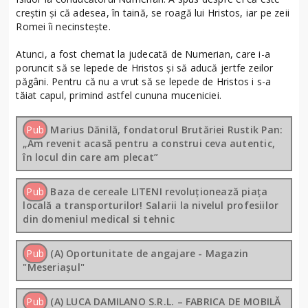
creştin şi că adesea, în taină, se roagă lui Hristos, iar pe zeii
Romei îi necinsteşte.
Atunci, a fost chemat la judecată de Numerian, care i-a
poruncit să se lepede de Hristos şi să aducă jertfe zeilor
păgâni. Pentru că nu a vrut să se lepede de Hristos i s-a
tăiat capul, primind astfel cununa muceniciei.
Pub
Marius Dănilă, fondatorul Brutăriei Rustik Pan:
„Am revenit acasă pentru a construi ceva autentic,
în locul din care am plecat”
Pub
Baza de cereale LITENI revoluționează piața
locală a transporturilor! Salarii la nivelul profesiilor
din domeniul medical si tehnic
Pub
(A) Oportunitate de angajare - Magazin
"Meseriașul"
Pub
(A) LUCA DAMILANO S.R.L. – FABRICA DE MOBILĂ