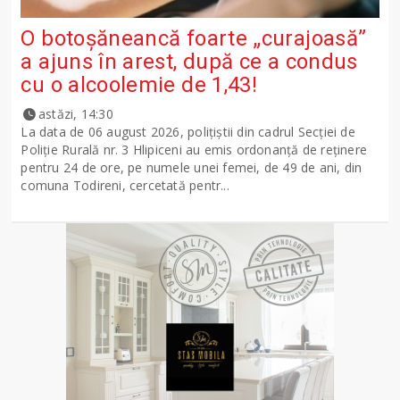
O botoșăneancă foarte „curajoasă”
a ajuns în arest, după ce a condus
cu o alcoolemie de 1,43!
astăzi, 14:30
La data de 06 august 2026, polițiștii din cadrul Secției de
Poliție Rurală nr. 3 Hlipiceni au emis ordonanță de reținere
pentru 24 de ore, pe numele unei femei, de 49 de ani, din
comuna Todireni, cercetată pentr...