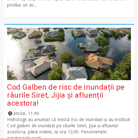
produs un ac...
Cod Galben de risc de inundații pe
râurile Siret, Jijia și afluenții
acestora!
astăzi, 11:40
Hidrologii au anunțat că există risc de inundații și au instituit
Cod galben de inundații pe râurile Siret, Jijia și afluenții
acestora, până mâine, la ora 12:00. Fenomenele
prognozate sunt ...