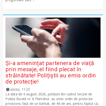
Și-a amenințat partenera de viață
prin mesaje, el fiind plecat în
străinătate! Polițiștii au emis ordin
de protecție!
astăzi, 11:25
La data de 6 august 2026, polițiștii din cadrul Secției de
Poliție Rurală nr. 8 Flămânzi au emis ordin de protecție
provizoriu față de un bărbat, de 46 de ani, pentru faptul că,