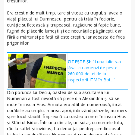
creştinilor.
Era creştin de mult timp, tare şi viteaz cu trupul, şi avea o
viaţă plăcută lui Dumnezeu, pentru că trăia în feciorie,
curăţie sufletească şi trupească, rugăciune şi fapte bune,
fugind de plăcerile lumeşti şi de necurăţiile păgâneşti, dar
fără a mărturisi pe faţă că este creştin, iar aceasta de frica
prigonirilor.
CITEȘTE ȘI:
"Luna iulie s-a
lăsat cu amenzi de peste
260.000 de lei de la
inspectorii ITM în Bot..."
Din porunca lui Deciu, oastea de sub ascultarea lui
Numerian a fost nevoită să plece din Alexandria şi să se
mute în insula Hios. Armata era atât de numeroasă, încât
corăbiile au umplut marea, apoi, întinzând pânzele, au mers
spre locul stabilit. Împreună cu oastea a mers în insula Hios
şi Sfântul Isidor. Într-una din zile, un sutaş cu numele Iuliu,
rău la suflet şi invidios, l-a denunţat pe dreptcredinciosul
Isidor la conducătorul Numerian. A spus despre el că este