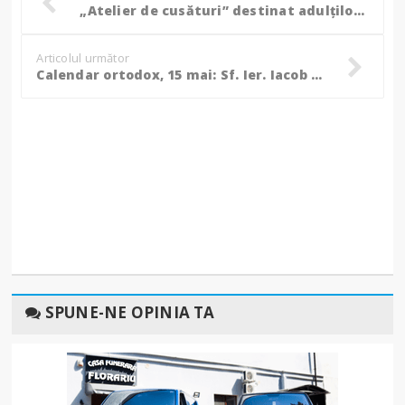
„Atelier de cusături” destinat adulților la Muzeul Județean din Botoșani!
Articolul următor
Calendar ortodox, 15 mai: Sf. Ier. Iacob Putneanul, Mitropolitul Moldovei; Sf. Cuv. Pahomie cel Mare
SPUNE-NE OPINIA TA