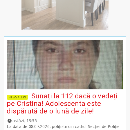
Sunați la 112 dacă o vedeți
NEWS ALERT
pe Cristina! Adolescenta este
dispărută de o lună de zile!
astăzi, 13:35
La data de 08.07.2026, polițistii din cadrul Secției de Poliție