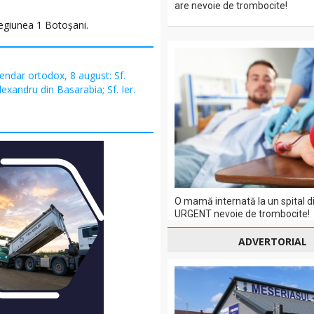
are nevoie de trombocite!
Regiunea 1 Botoșani.
endar ortodox, 8 august: Sf.
exandru din Basarabia; Sf. Ier.
O mamă internată la un spital di
URGENT nevoie de trombocite!
ADVERTORIAL