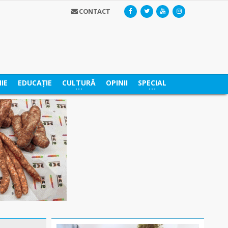
CONTACT
IE
EDUCAȚIE
CULTURĂ
OPINII
SPECIAL