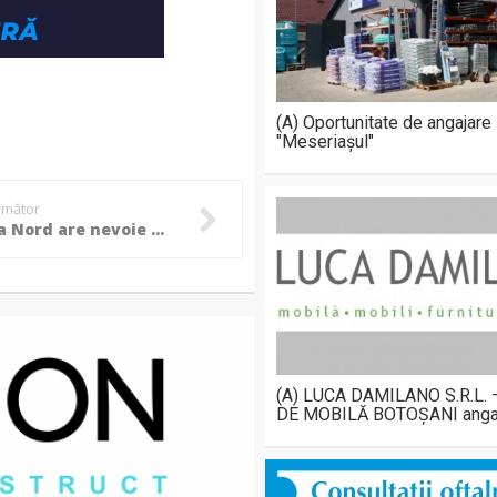
(A) Oportunitate de angajare
"Meseriașul"
următor
Asociația Nord are nevoie de sprijinul donatorilor. Obiectivul este un ventilator de 100.000 de lei pentru „Mavromati”
(A) LUCA DAMILANO S.R.L.
DE MOBILĂ BOTOȘANI anga