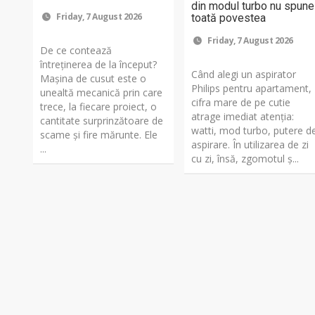
din modul turbo nu spune
Friday, 7 August 2026
toată povestea
Friday, 7 August 2026
De ce contează
întreținerea de la început?
Când alegi un aspirator
Mașina de cusut este o
Philips pentru apartament,
unealtă mecanică prin care
cifra mare de pe cutie
trece, la fiecare proiect, o
atrage imediat atenția:
cantitate surprinzătoare de
watti, mod turbo, putere d
scame și fire mărunte. Ele
aspirare. În utilizarea de zi
...
cu zi, însă, zgomotul ș...