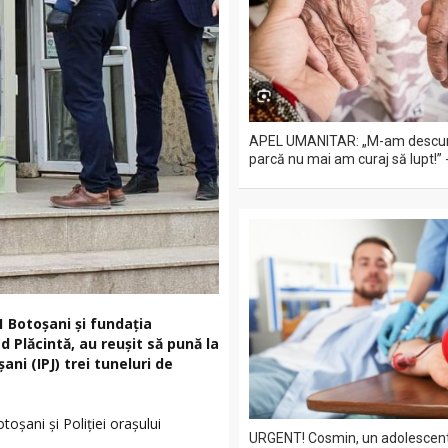
APEL UMANITAR: „M-am descura
parcă nu mai am curaj să lupt!”
1 Botoșani și fundația
 Plăcintă, au reușit să pună la
ani (IPJ) trei tuneluri de
otoșani și Poliției orașului
URGENT! Cosmin, un adolescent 