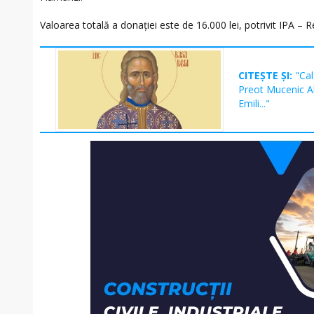
Valoarea totală a donației este de 16.000 lei, potrivit IPA – 
CITEȘTE ȘI:
"Cal
Preot Mucenic Al
Emili..."