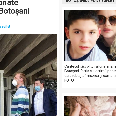
onate
BOTOȘANIUL PUNE SUFLET
 Botoșani
 suflet
Cântecul răscolitor al unei mam
Botoșani, ”scris cu lacrimi” pentr
care iubește ”muzica și oamenii
FOTO