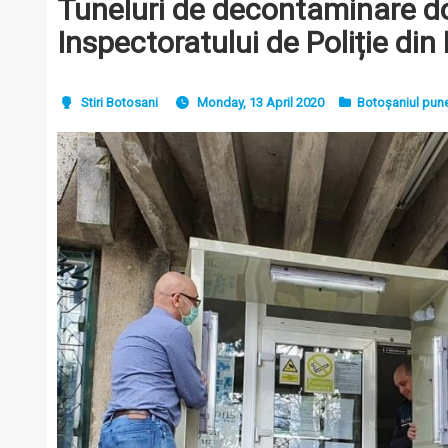
Tuneluri de decontaminare d
Inspectoratului de Poliție din
Stiri Botosani
Monday, 13 April 2020
Botoșaniul pune