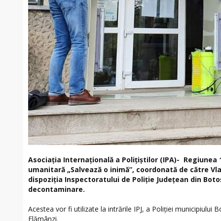
Asociația Internațională a Polițiștilor (IPA)- Regiunea 
umanitară „Salvează o inimă”, coordonată de către Vlad
dispoziția Inspectoratului de Poliție Județean din Botoș
decontaminare.
Acestea vor fi utilizate la intrările IPJ, a Poliției municipiului B
Flămânzi.