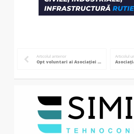
Articolul anterior
Articolul 
Opt voluntari ai Asociației Happy din diferite zone ale orașului vor face cumpărături în locul bătrânilor din Botoșani