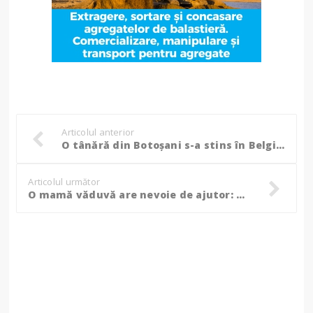
Articolul anterior
O tânără din Botoșani s-a stins în Belgia, familia cere ajutor pentru repatriere! ”M-ai rupt în bucăți, floarea mea!”
Articolul următor
O mamă văduvă are nevoie de ajutor: Nu vrea decât o mașină de spălat automată!