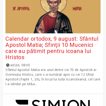
Calendar ortodox, 9 august: Sfântul
Apostol Matia; Sfinţii 10 Mucenici
care au pătimit pentru icoana lui
Hristos
astăzi, 08:00
Sfântul Apostol Matia era unul dintre cei 70 de Apostoli ai
Domnului Hristos, care s-a numărat apoi cu cei 12 Sfinţi
Apostoli (Fapte 1, 26), în locul lui Iuda Iscarioteanul, cel care
l-a vândut pe M&a...