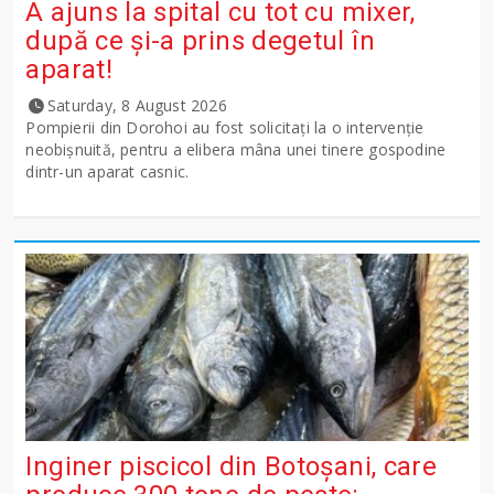
A ajuns la spital cu tot cu mixer,
după ce și-a prins degetul în
aparat!
Saturday, 8 August 2026
Pompierii din Dorohoi au fost solicitați la o intervenție
neobișnuită, pentru a elibera mâna unei tinere gospodine
dintr-un aparat casnic.
Inginer piscicol din Botoşani, care