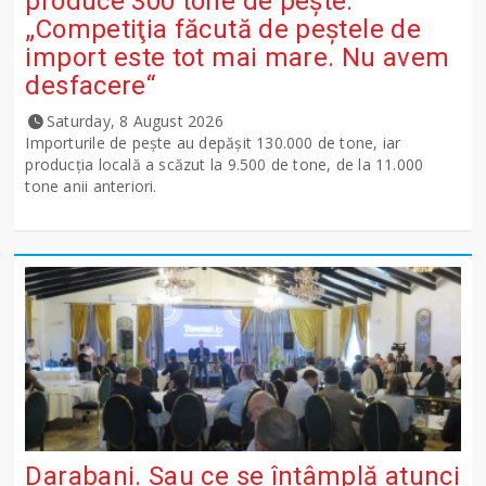
produce 300 tone de peşte:
„Competiţia făcută de peştele de
import este tot mai mare. Nu avem
desfacere“
Saturday, 8 August 2026
Importurile de peşte au depăşit 130.000 de tone, iar
producţia locală a scăzut la 9.500 de tone, de la 11.000
tone anii anteriori.
Darabani. Sau ce se întâmplă atunci