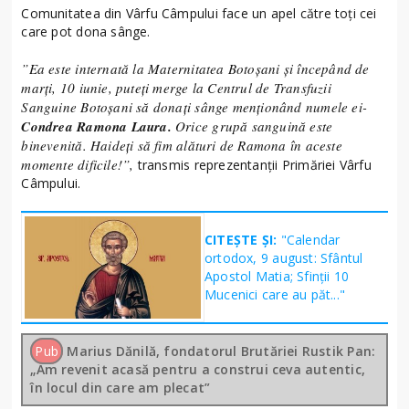
Comunitatea din Vârfu Câmpului face un apel către toți cei
care pot dona sânge.
”Ea este internată la Maternitatea Botoșani și începând de
marți, 10 iunie, puteți merge la Centrul de Transfuzii
Sanguine Botoșani să donați sânge menționând numele ei-
Condrea Ramona Laura.
Orice grupă sanguină este
binevenită. Haideți să fim alături de Ramona în aceste
momente dificile!”,
transmis reprezentanții Primăriei Vârfu
Câmpului.
CITEȘTE ȘI:
"Calendar
ortodox, 9 august: Sfântul
Apostol Matia; Sfinţii 10
Mucenici care au păt..."
Pub
Marius Dănilă, fondatorul Brutăriei Rustik Pan:
„Am revenit acasă pentru a construi ceva autentic,
în locul din care am plecat”