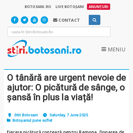
BOTOSANI.RO
LIVE BOTOȘANI
ANUNȚURI
CONTACT
MENIU
O tânără are urgent nevoie de
ajutor: O picătură de sânge, o
șansă în plus la viață!
Stiri Botosani
Saturday, 7 June 2025
Botoșaniul pune suflet
Fiecare picătură contează pentru Ramona. Donarea de