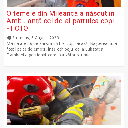
O femeie din Mileanca a născut în
Ambulanță cel de-al patrulea copil!
- FOTO
Saturday, 8 August 2026
Mama are 36 de ani și încă trei copii acasă. Nașterea nu a
fost lipsită de emoții, însă echipajul de la Substația
Darabani a gestionat corespunzător situația.