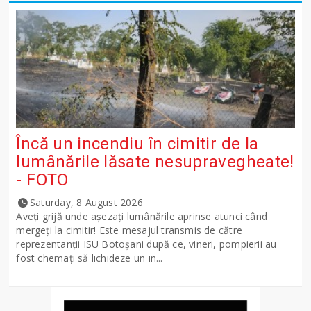
Încă un incendiu în cimitir de la
lumânările lăsate nesupravegheate!
- FOTO
Saturday, 8 August 2026
Aveți grijă unde așezați lumânările aprinse atunci când
mergeți la cimitir! Este mesajul transmis de către
reprezentanții ISU Botoșani după ce, vineri, pompierii au
fost chemați să lichideze un in...