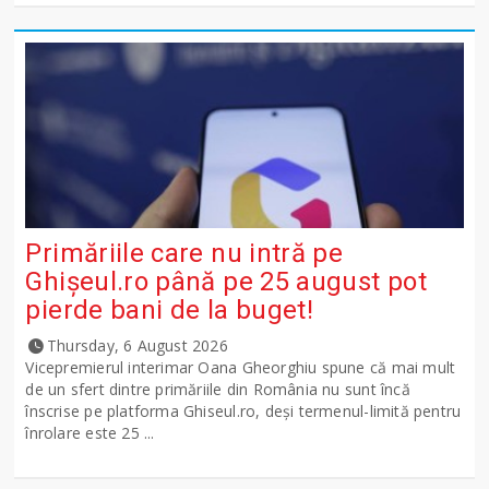
Primăriile care nu intră pe
Ghişeul.ro până pe 25 august pot
pierde bani de la buget!
Thursday, 6 August 2026
Vicepremierul interimar Oana Gheorghiu spune că mai mult
de un sfert dintre primăriile din România nu sunt încă
înscrise pe platforma Ghiseul.ro, deși termenul-limită pentru
înrolare este 25 ...