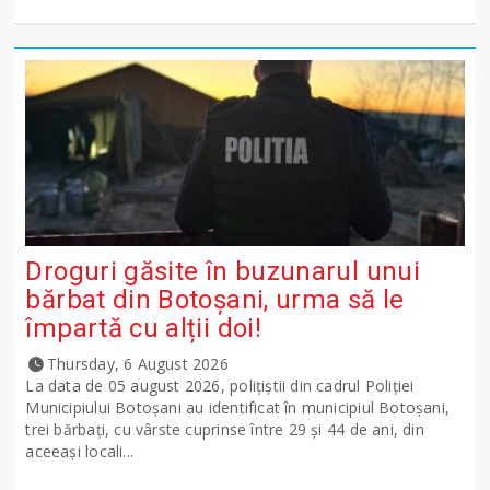
Droguri găsite în buzunarul unui
bărbat din Botoșani, urma să le
împartă cu alții doi!
Thursday, 6 August 2026
La data de 05 august 2026, polițiștii din cadrul Poliției
Municipiului Botoșani au identificat în municipiul Botoșani,
trei bărbați, cu vârste cuprinse între 29 și 44 de ani, din
aceeași locali...