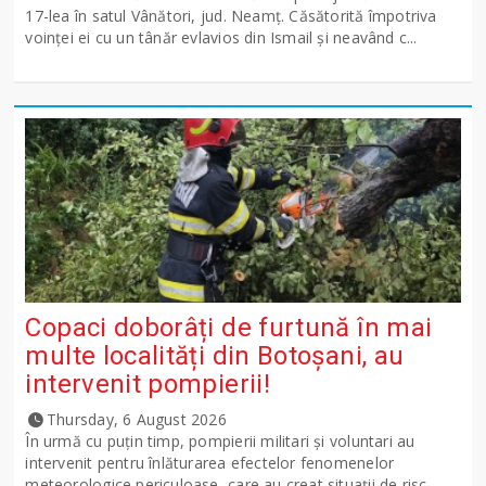
17-lea în satul Vânători, jud. Neamţ. Căsătorită împotriva
voinţei ei cu un tânăr evlavios din Ismail şi neavând c...
Copaci doborâți de furtună în mai
multe localități din Botoșani, au
intervenit pompierii!
Thursday, 6 August 2026
În urmă cu puțin timp, pompierii militari și voluntari au
intervenit pentru înlăturarea efectelor fenomenelor
meteorologice periculoase, care au creat situații de risc