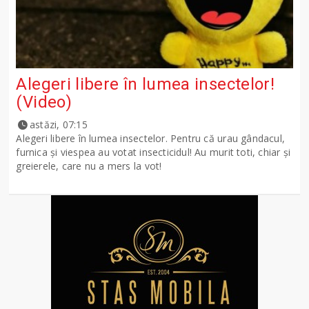
Alegeri libere în lumea insectelor!
(Video)
astăzi, 07:15
Alegeri libere în lumea insectelor. Pentru că urau gândacul,
furnica și viespea au votat insecticidul! Au murit toti, chiar și
greierele, care nu a mers la vot!