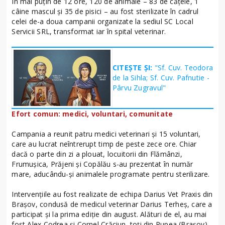
În mai puțin de 12 ore, 120 de animale – 83 de cățele, 1
câine mascul și 35 de pisici – au fost sterilizate în cadrul
celei de-a doua campanii organizate la sediul SC Local
Servicii SRL, transformat iar în spital veterinar.
CITEȘTE ȘI:
"Sf. Cuv. Teodora
de la Sihla; Sf. Cuv. Pafnutie -
Pârvu Zugravul"
Efort comun: medici, voluntari, comunitate
Campania a reunit patru medici veterinari și 15 voluntari,
care au lucrat neîntrerupt timp de peste zece ore. Chiar
dacă o parte din zi a plouat, locuitorii din Flămânzi,
Frumușica, Prăjeni și Copălău s-au prezentat în număr
mare, aducându-și animalele programate pentru sterilizare.
Intervențiile au fost realizate de echipa Darius Vet Praxis din
Brașov, condusă de medicul veterinar Darius Terheș, care a
participat și la prima ediție din august. Alături de el, au mai
fost Alex Codrea și Cornel Crăciun, toți din Rupea (Brașov),