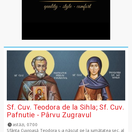
Sf. Cuv. Teodora de la Sihla; Sf. Cuv.
Pafnutie - Pârvu Zugravul
astăzi, 07:00
Sfânta Cuvioasă Teodora s-a născut pe la jumătatea sec. al