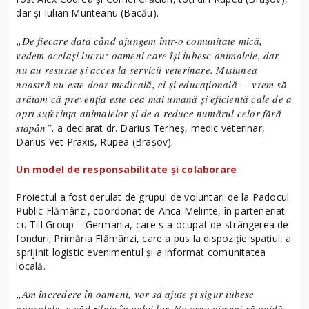
dar și Iulian Munteanu (Bacău).
„De fiecare dată când ajungem într-o comunitate mică,
vedem același lucru: oameni care își iubesc animalele, dar
nu au resurse și acces la servicii veterinare. Misiunea
noastră nu este doar medicală, ci și educațională — vrem să
arătăm că prevenția este cea mai umană și eficientă cale de a
opri suferința animalelor și de a reduce numărul celor fără
stăpân”,
a declarat dr. Darius Terheș, medic veterinar,
Darius Vet Praxis, Rupea (Brașov).
Un model de responsabilitate și colaborare
Proiectul a fost derulat de grupul de voluntari de la Padocul
Public Flămânzi, coordonat de Anca Melinte, în parteneriat
cu Till Group – Germania, care s-a ocupat de strângerea de
fonduri; Primăria Flămânzi, care a pus la dispoziție spațiul, a
sprijinit logistic evenimentul și a informat comunitatea
locală.
„Am încredere în oameni, vor să ajute și sigur iubesc
animalele, o văd zilnic în ochii lor. Nu vrea nimeni să ucidă