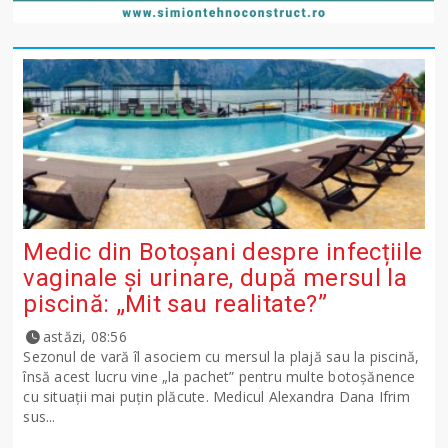
Medic din Botoșani despre infecțiile
vaginale și urinare, după mersul la
piscină: „Mit sau realitate?”
astăzi, 08:56
Sezonul de vară îl asociem cu mersul la plajă sau la piscină,
însă acest lucru vine „la pachet” pentru multe botoșănence
cu situații mai puțin plăcute. Medicul Alexandra Dana Ifrim
sus...