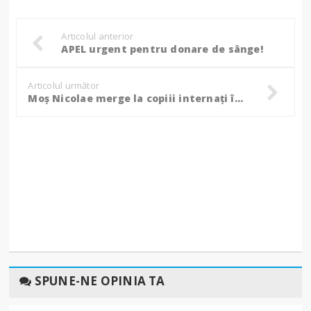
Articolul anterior
APEL urgent pentru donare de sânge!
Articolul următor
Moș Nicolae merge la copiii internați în spital, cum poți dona pentru un ursuleț!
SPUNE-NE OPINIA TA