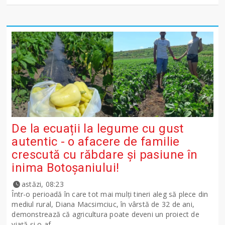
De la ecuații la legume cu gust
autentic - o afacere de familie
crescută cu răbdare și pasiune în
inima Botoșaniului!
astăzi, 08:23
Într-o perioadă în care tot mai mulți tineri aleg să plece din
mediul rural, Diana Macsimciuc, în vârstă de 32 de ani,
demonstrează că agricultura poate deveni un proiect de
viață și o af...