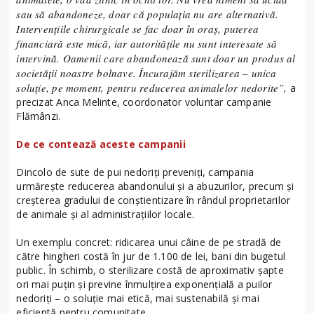
sau să abandoneze, doar că populația nu are alternativă.
Intervențiile chirurgicale se fac doar în oraș, puterea
financiară este mică, iar autoritățile nu sunt interesate să
intervină. Oamenii care abandonează sunt doar un produs al
societății noastre bolnave. Încurajăm sterilizarea – unica
soluție, pe moment, pentru reducerea animalelor nedorite”,
a
precizat Anca Melinte, coordonator voluntar campanie
Flămânzi.
De ce contează aceste campanii
Dincolo de sute de pui nedoriți preveniți, campania
urmărește reducerea abandonului și a abuzurilor, precum și
creșterea gradului de conștientizare în rândul proprietarilor
de animale și al administrațiilor locale.
Un exemplu concret: ridicarea unui câine de pe stradă de
către hingheri costă în jur de 1.100 de lei, bani din bugetul
public. În schimb, o sterilizare costă de aproximativ șapte
ori mai puțin și previne înmulțirea exponențială a puilor
nedoriți – o soluție mai etică, mai sustenabilă și mai
eficientă pentru comunitate.