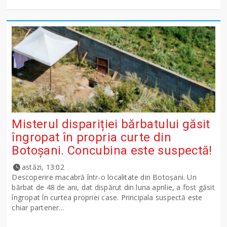
Misterul dispariției bărbatului găsit
îngropat în propria curte din
Botoșani. Concubina este suspectă!
astăzi, 13:02
Descoperire macabră într-o localitate din Botoșani. Un
bărbat de 48 de ani, dat dispărut din luna aprilie, a fost găsit
îngropat în curtea propriei case. Principala suspectă este
chiar partener...