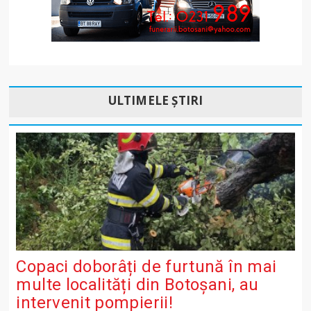
ULTIMELE ȘTIRI
Copaci doborâți de furtună în mai
multe localități din Botoșani, au
intervenit pompierii!