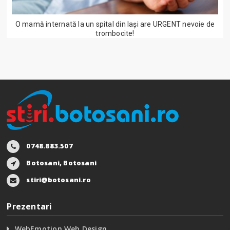
O mamă internată la un spital din Iași are URGENT nevoie de
trombocite!
0748.883.507
Botosani, Botosani
stiri@botosani.ro
Prezentari
WebEmotion Web Design