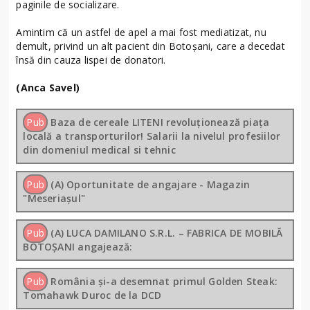
paginile de socializare.
Amintim că un astfel de apel a mai fost mediatizat, nu
demult, privind un alt pacient din Botoșani, care a decedat
însă din cauza lispei de donatori.
(Anca Savel)
Pub
Baza de cereale LITENI revoluționează piața
locală a transporturilor! Salarii la nivelul profesiilor
din domeniul medical si tehnic
Pub
(A) Oportunitate de angajare - Magazin
"Meseriașul"
Pub
(A) LUCA DAMILANO S.R.L. – FABRICA DE MOBILĂ
BOTOȘANI angajează:
Pub
România și-a desemnat primul Golden Steak:
Tomahawk Duroc de la DCD