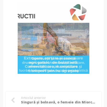
Articolul anterior
Singură și bolnavă, o femeie din Miorcani trăiește din mila vecinilor