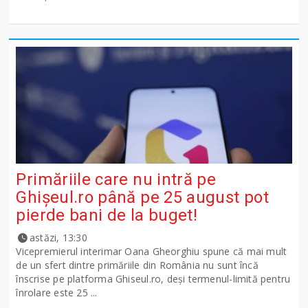
Primăriile care nu intră pe
Ghişeul.ro până pe 25 august pot
pierde bani de la buget!
astăzi, 13:30
Vicepremierul interimar Oana Gheorghiu spune că mai mult
de un sfert dintre primăriile din România nu sunt încă
înscrise pe platforma Ghiseul.ro, deși termenul-limită pentru
înrolare este 25 ...