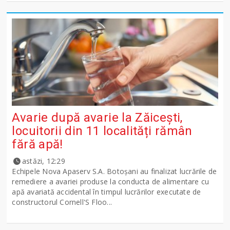
Avarie după avarie la Zăicești,
locuitorii din 11 localități rămân
fără apă!
astăzi, 12:29
Echipele Nova Apaserv S.A. Botoșani au finalizat lucrările de
remediere a avariei produse la conducta de alimentare cu
apă avariată accidental în timpul lucrărilor executate de
constructorul Cornell'S Floo...