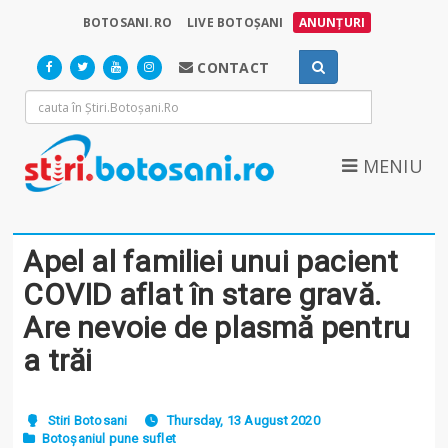
BOTOSANI.RO
LIVE BOTOȘANI
ANUNȚURI
CONTACT
MENIU
Apel al familiei unui pacient
COVID aflat în stare gravă.
Are nevoie de plasmă pentru
a trăi
Stiri Botosani
Thursday, 13 August 2020
Botoșaniul pune suflet