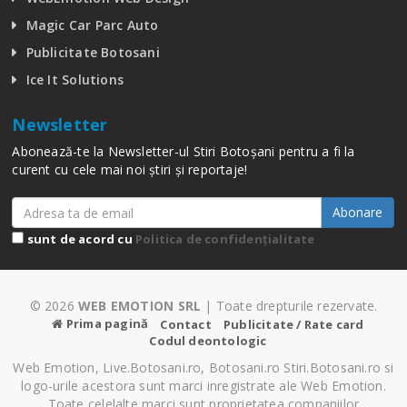
Magic Car Parc Auto
Publicitate Botosani
Ice It Solutions
Newsletter
Abonează-te la Newsletter-ul Stiri Botoșani pentru a fi la
curent cu cele mai noi știri și reportaje!
Abonare
sunt de acord cu
Politica de confidențialitate
© 2026
WEB EMOTION SRL
| Toate drepturile rezervate.
Prima pagină
Contact
Publicitate / Rate card
Codul deontologic
Web Emotion, Live.Botosani.ro, Botosani.ro Stiri.Botosani.ro si
logo-urile acestora sunt marci inregistrate ale Web Emotion.
Toate celelalte marci sunt proprietatea companiilor