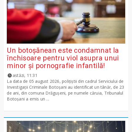
Un botoșănean este condamnat la
închisoare pentru viol asupra unui
minor și pornografie infantilă!
astăzi, 11:31
La data de 05 august 2026, polițiștii din cadrul Serviciului de
Investigații Criminale Botoșani au identificat un tânăr, de 23
de ani, din comuna Drăgușeni, pe numele căruia, Tribunalul
Botoșani a emis un ...