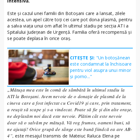
Intensivă.
Este și cazul unei familii din Botoșani care a lansat, zilele
acestea, un apel către toți cei care pot dona plasmă, pentru
a salva viața unui om aflat în ultimul stadiu pe secția ATI a
Spitalului Județean de Urgență. Familia oferă recompensă și
se poate deplasa în orice oraș.
CITEȘTE ȘI:
"Un botoșănean
este condamnat la închisoare
pentru viol asupra unui minor
și porno..."
„Mătușa mea este în comă de sâmbătă în ultimul stadiu la
ATI la Botoșani. Avem nevoie de o donație de plasmă de la
cineva care a fost infectat cu Covid19 și care, prin tratament,
a reușit să scape și s-a vindecat. Poate să fie și din alte orașe,
ne deplasăm noi dacă este nevoie. Plătim cât este nevoie
doar să o salvăm pe mătușă. Vă rog frumos, oameni buni, să
ne ajutați! Orice grupă de sânge este bună fiindcă ea are AB-
4”,
este mesajul transmis de Mateiuc Raluca Elena pe