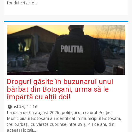
fondul crizei e...
Droguri găsite în buzunarul unui
bărbat din Botoșani, urma să le
împartă cu alții doi!
astăzi, 14:16
La data de 05 august 2026, polițiștii din cadrul Poliției
Municipiului Botoșani au identificat în municipiul Botoșani,
trei bărbați, cu vârste cuprinse între 29 și 44 de ani, din
aceeași locali...