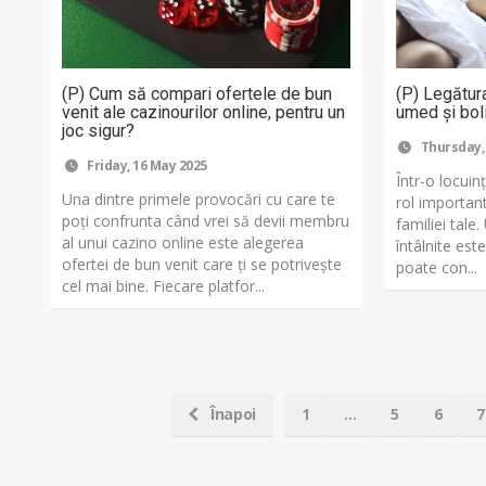
(P) Cum să compari ofertele de bun
(P) Legătura
venit ale cazinourilor online, pentru un
umed și boli
joc sigur?
Thursday,
Friday, 16 May 2025
Într-o locuin
Una dintre primele provocări cu care te
rol important
poți confrunta când vrei să devii membru
familiei tale
al unui cazino online este alegerea
întâlnite est
ofertei de bun venit care ți se potrivește
poate con...
cel mai bine. Fiecare platfor...
Înapoi
1
...
5
6
7