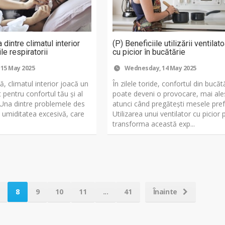
 dintre climatul interior
(P) Beneficiile utilizării ventilat
le respiratorii
cu picior în bucătărie
 15 May 2025
Wednesday, 14 May 2025
ță, climatul interior joacă un
În zilele toride, confortul din bucăt
 pentru confortul tău și al
poate deveni o provocare, mai ale
. Una dintre problemele des
atunci când pregătești mesele pref
e umiditatea excesivă, care
Utilizarea unui ventilator cu picior
transforma această exp...
8
9
10
11
...
41
Înainte