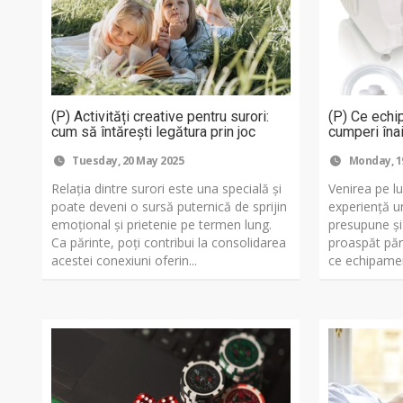
(P) Activități creative pentru surori:
(P) Ce echi
cum să întărești legătura prin joc
cumperi înai
Tuesday, 20 May 2025
Monday, 1
Relația dintre surori este una specială și
Venirea pe l
poate deveni o sursă puternică de sprijin
experiență u
emoțional și prietenie pe termen lung.
presupune și
Ca părinte, poți contribui la consolidarea
proaspăt pări
acestei conexiuni oferin...
ce echipament