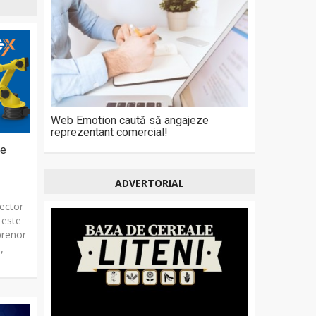
Web Emotion caută să angajeze
reprezentant comercial!
pe
ADVERTORIAL
sector
e este
prenor
,