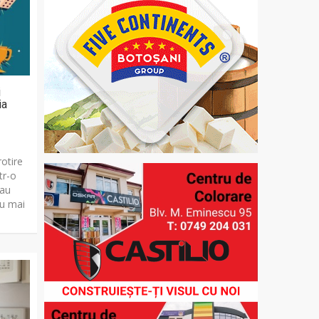
i
ia
rotire
tr-o
sau
nu mai