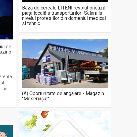
Baza de cereale LITENI revoluționează
piața locală a transporturilor! Salarii la
nivelul profesiilor din domeniul medical
si tehnic
iul de
cazino
ferența
nul
e, în
(A) Oportunitate de angajare - Magazin
"Meseriașul"