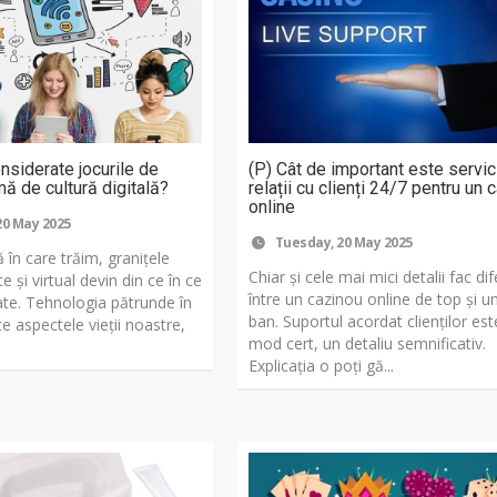
onsiderate jocurile de
(P) Cât de important este servic
ă de cultură digitală?
relații cu clienți 24/7 pentru un 
online
20 May 2025
Tuesday, 20 May 2025
ă în care trăim, granițele
Chiar și cele mai mici detalii fac di
te și virtual devin din ce în ce
între un cazinou online de top și u
e. Tehnologia pătrunde în
ban. Suportul acordat clienților est
 aspectele vieții noastre,
mod cert, un detaliu semnificativ.
Explicația o poți gă...