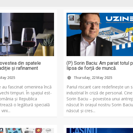
povestea din spatele
(P) Sorin Baciu: Am pariat totul 
adiție și rafinament
lipsa de forță de muncă.
 May 2025
Thursday, 22 May 2025
ne au fascinat omenirea încă
Pariul riscant care redefinește un 
vechi timpuri. În spațiul est-
industrial în criză de personal. Cin
mânia și Republica
Sorin Baciu – povestea unui antre
rează o legătură specială
născut în orașul nostru Sorin Baciu
vini...
născut și cres...