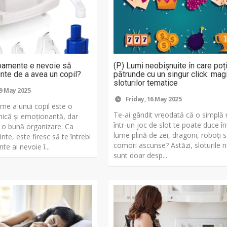
pamente e nevoie să
(P) Lumi neobișnuite în care poț
nte de a avea un copil?
pătrunde cu un singur click: mag
sloturilor tematice
9 May 2025
Friday, 16 May 2025
ume a unui copil este o
Te-ai gândit vreodată că o simplă 
nică și emoționantă, dar
într-un joc de slot te poate duce în
 o bună organizare. Ca
lume plină de zei, dragoni, roboți 
nte, este firesc să te întrebi
comori ascunse? Astăzi, sloturile 
e ai nevoie î...
sunt doar desp...