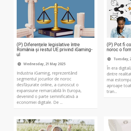
(P) Diferențele legislative între
(P) Pot fi c
România și restul UE privind iGaming-
noroc o form
ul
Tuesday, 
Wednesday, 21 May 2025
În era digital
Industria iGaming, reprezentând
dintre realita
segmentul jocurilor de noroc
mai estompat
desfășurate online, a cunoscut o
aproape toate
expansiune remarcabilă în Europa,
tran...
devenind o parte semnificativă a
economiei digitale. De ...