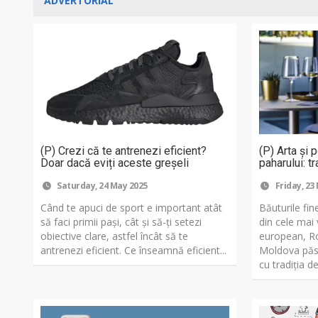
ADVERTORIAL
(P) Crezi că te antrenezi eficient?
(P) Arta și 
Doar dacă eviți aceste greșeli
paharului: tr
Saturday, 24 May 2025
Friday, 23
Când te apuci de sport e important atât
Băuturile fi
să faci primii paşi, cât şi să-ţi setezi
din cele mai 
obiective clare, astfel încât să te
european, Ro
antrenezi eficient. Ce înseamnă eficient...
Moldova păst
cu tradiția de 