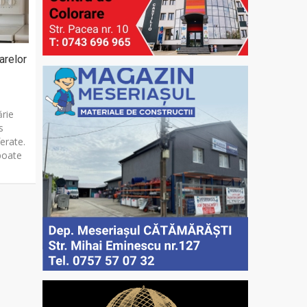
oarelor
ărie
s
erate.
 poate