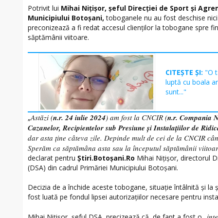
Potrivit lui
Mihai Nițișor, șeful Direcției de Sport și Agr
Municipiului Botoșani,
toboganele nu au fost deschise nici a
preconizează a fi redat accesul clienților la tobogane spre fi
săptămânii viitoare.
CITEȘTE ȘI:
"O t
luptă cu boala a
sunt..."
Astăzi (
n.r. 24 iulie 2024
) am fost la CNCIR (
n.r. Compania N
„
Cazanelor, Recipientelor sub Presiune și Instalațiilor de Ridic
dar asta ține câteva zile. Depinde mult de cei de la CNCIR cân
Sperăm ca săptămâna asta sau la începutul săptămânii viitoa
declarat pentru
Știri.Botoșani.Ro
Mihai Nițișor, directorul D
(DSA) din cadrul Primăriei Municipiului Botoșani.
Decizia de a închide aceste tobogane, situație întâlnită și la 
fost luată pe fondul lipsei autorizațiilor necesare pentru instal
int
Mihai Nițișor, șeful DSA, precizează că, de fapt a fost o „