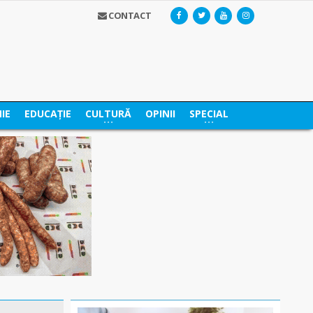
CONTACT
IE
EDUCAȚIE
CULTURĂ
OPINII
SPECIAL