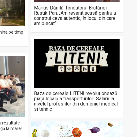
Marius Dănilă, fondatorul Brutăriei
Rustik Pan: „Am revenit acasă pentru a
construi ceva autentic, în locul din care
am plecat”
mina pe timp
Baza de cereale LITENI revoluționează
piața locală a transporturilor! Salarii la
nivelul profesiilor din domeniul medical
si tehnic
cu rezultate
rgă la mare!