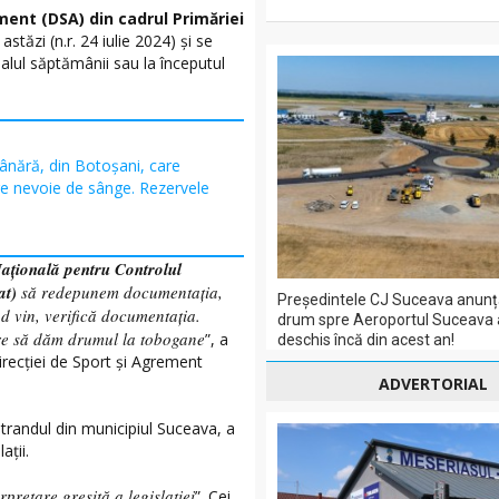
ement (DSA) din cadrul Primăriei
stăzi (n.r. 24 iulie 2024) și se
nalul săptămânii sau la începutul
ânără, din Botoșani, care
re nevoie de sânge. Rezervele
ațională pentru Controlul
at)
să redepunem documentația,
Președintele CJ Suceava anunț
d vin, verifică documentația.
drum spre Aeroportul Suceava a
re să dăm drumul la tobogane
”, a
deschis încă din acest an!
irecției de Sport și Agrement
ADVERTORIAL
ștrandul din municipiul Suceava, a
ații.
erpretare greșită a legislației
”. Cei