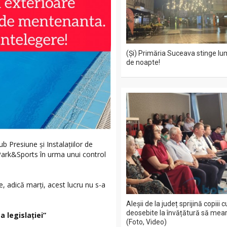
(Și) Primăria Suceava stinge lu
de noapte!
b Presiune și Instalațiilor de
aPark&Sports în urma unui control
ie, adică marți, acest lucru nu s-a
Aleșii de la județ sprijină copiii 
deosebite la învățătură să mea
 legislației”
(Foto, Video)