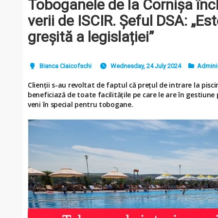
Toboganele de la Cornișa înch
verii de ISCIR. Șeful DSA: „Es
greșită a legislației”
Bianca Ciaicofschi
Wednesday, 24 July 2024
Adminis
Clienții s-au revoltat de faptul că prețul de intrare la pisc
beneficiază de toate facilitățile pe care le are în gestiune
veni în special pentru tobogane.