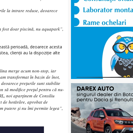
rile la intrare reduse, deoarece
i a fost doar piscină, nu aquapark”,
această perioadă, deoarece acesta
ea, clienții au la dispoziție alte
bulina merge acum non-stop, iar
-am transformat în bazin de înot,
 deoarece prețurile sunt stabilite
n să modifice prețul pentru că nu-
L, noi aparținem de Consiliu
ct de hotărâre, aprobat de
am putere și nu îmi permite legea”,