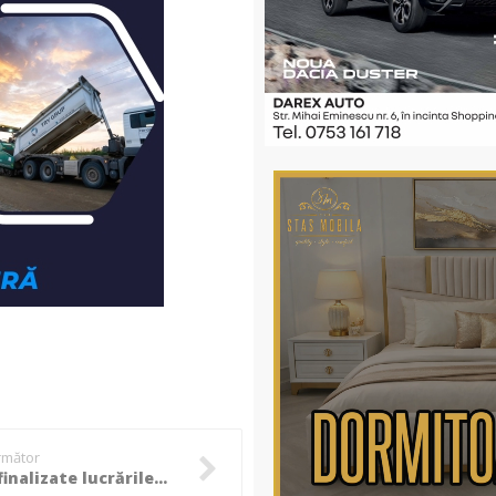
următor
Au fost finalizate lucrările de modernizare la DN 28B Botoșani – Târgu Frumos! (video)