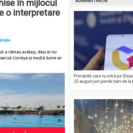
ise în mijlocul
ADMINISTRAȚIE
te o interpretare
trație
ină a rămas același, deși ei nu
 parcul Cornișa și multă lume ar
Primăriile care nu intră pe Ghiş
25 august pot pierde bani de la 