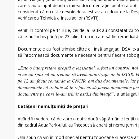
care s-au ocupat de întocmirea documentației pentru a obține
considerat că nu este nevoie de acest aviz, ci doar de la Re
Verificarea Tehnică a Instalațiilor (RSVTI).
Veniți în control pe 11 iulie, cei de la ISCIR au constatat că 
că le-au închis până pe 23 iulie, timp în care să fie remediat
Documentele au fost trimise către ei, însă angajații DSA le-a
să întocmească documentele necesare pentru fiecare toboga
„Este o interpretare greșită a legislației. A fost un control, n
ei ne-au spus că nu trebuie să avem autorizație de la ISCIR. Pe
pe 12 am făcut comanda la CNCIR, am dus documentele, iar p
documentele că trebuie să le refacem, să facem documente pent
documente pe care le-am trimis astăzi dimineață”,
a adăugat M
Cetățeni nemulțumiți de prețuri
Având în vedere că de aproximativ două săptămâni clienții n
din cadrul AquaPark-ului, au început să apară și nemulțumiri p
Unii spun că vin în mod special pentru tobogane și acesta ar