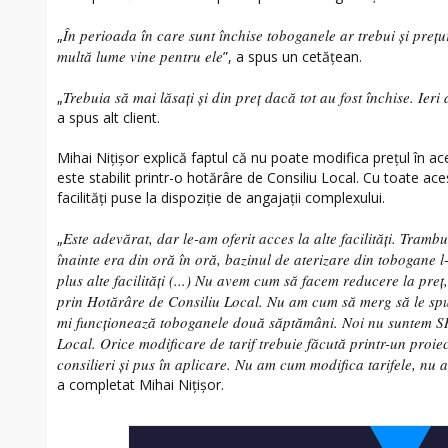
În perioada în care sunt închise toboganele ar trebui și prețu
„
multă lume vine pentru ele
”, a spus un cetățean.
Trebuia să mai lăsați și din preț dacă tot au fost închise. Ier
„
a spus alt client.
Mihai Nițișor explică faptul că nu poate modifica prețul în 
este stabilit printr-o hotărâre de Consiliu Local. Cu toate acest
facilități puse la dispoziție de angajații complexului.
Este adevărat, dar le-am oferit acces la alte facilități. Tram
„
înainte era din oră în oră, bazinul de aterizare din tobogane l
plus alte facilități (...) Nu avem cum să facem reducere la preț,
prin Hotărâre de Consiliu Local. Nu am cum să merg să le spu
mi funcționează toboganele două săptămâni. Noi nu suntem SR
Local. Orice modificare de tarif trebuie făcută printr-un proie
consilieri și pus în aplicare. Nu am cum modifica tarifele, nu 
a completat Mihai Nițișor.