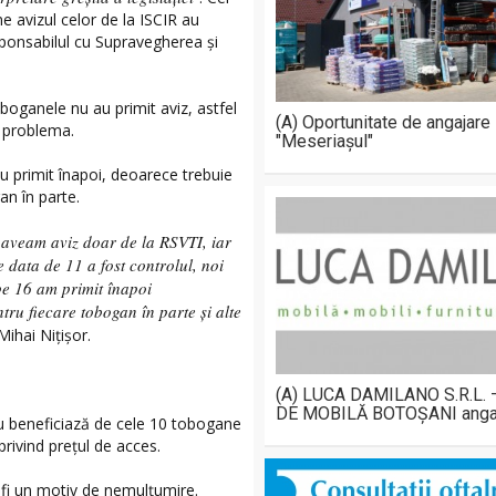
 avizul celor de la ISCIR au
sponsabilul cu Supravegherea și
toboganele nu au primit aviz, astfel
(A) Oportunitate de angajare
ă problema.
"Meseriașul"
u primit înapoi, deoarece trebuie
n în parte.
oi aveam aviz doar de la RSVTI, iar
 data de 11 a fost controlul, noi
e 16 am primit înapoi
ru fiecare tobogan în parte și alte
ihai Nițișor.
(A) LUCA DAMILANO S.R.L.
DE MOBILĂ BOTOȘANI anga
u beneficiază de cele 10 tobogane
rivind prețul de acces.
 fi un motiv de nemulțumire.