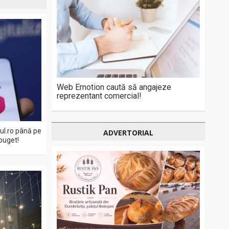
Web Emotion caută să angajeze
reprezentant comercial!
eul.ro până pe
ADVERTORIAL
buget!