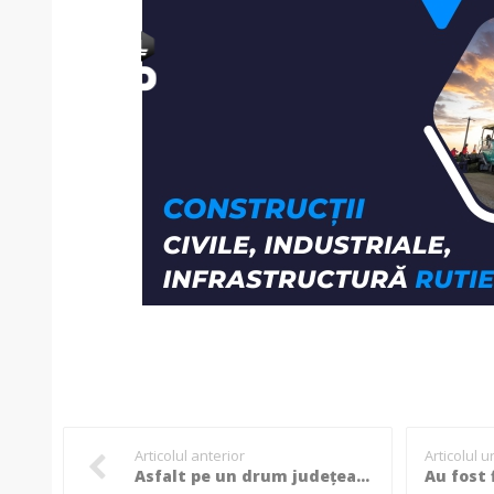
Articolul anterior
Articolul 
Asfalt pe un drum județean din Botoșani, peste 44 de milioane de lei investiți!