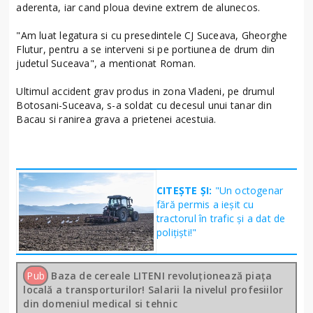
aderenta, iar cand ploua devine extrem de alunecos.
"Am luat legatura si cu presedintele CJ Suceava, Gheorghe
Flutur, pentru a se interveni si pe portiunea de drum din
judetul Suceava", a mentionat Roman.
Ultimul accident grav produs in zona Vladeni, pe drumul
Botosani-Suceava, s-a soldat cu decesul unui tanar din
Bacau si ranirea grava a prietenei acestuia.
CITEȘTE ȘI:
"Un octogenar
fără permis a ieșit cu
tractorul în trafic și a dat de
polițiști!"
Pub
Baza de cereale LITENI revoluționează piața
locală a transporturilor! Salarii la nivelul profesiilor
din domeniul medical si tehnic