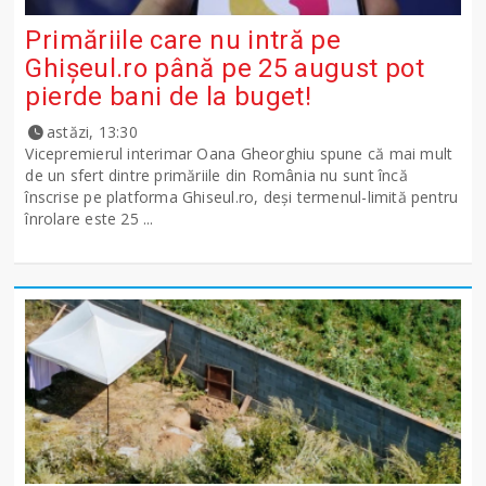
Primăriile care nu intră pe
Ghişeul.ro până pe 25 august pot
pierde bani de la buget!
astăzi, 13:30
Vicepremierul interimar Oana Gheorghiu spune că mai mult
de un sfert dintre primăriile din România nu sunt încă
înscrise pe platforma Ghiseul.ro, deși termenul-limită pentru
înrolare este 25 ...