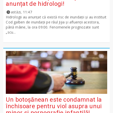
anunțat de hidrologi!
astăzi, 11:47
Hidrologii au anunțat că există risc de inundații și au instituit
Cod galben de inundații pe râul Jijia și afluenții acestora,
până mâine, la ora 09:00. Fenomenele prognozate sunt
„scu...
Un botoșănean este condamnat la
închisoare pentru viol asupra unui
minor și pornografie infantilă!