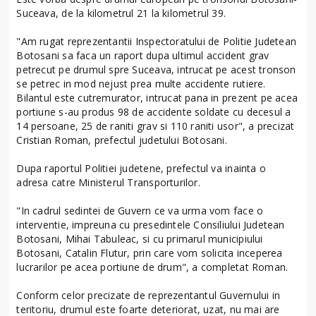
Suceava, de la kilometrul 21 la kilometrul 39.
"Am rugat reprezentantii Inspectoratului de Politie Judetean
Botosani sa faca un raport dupa ultimul accident grav
petrecut pe drumul spre Suceava, intrucat pe acest tronson
se petrec in mod nejust prea multe accidente rutiere.
Bilantul este cutremurator, intrucat pana in prezent pe acea
portiune s-au produs 98 de accidente soldate cu decesul a
14 persoane, 25 de raniti grav si 110 raniti usor", a precizat
Cristian Roman, prefectul judetului Botosani.
Dupa raportul Politiei judetene, prefectul va inainta o
adresa catre Ministerul Transporturilor.
"In cadrul sedintei de Guvern ce va urma vom face o
interventie, impreuna cu presedintele Consiliului Judetean
Botosani, Mihai Tabuleac, si cu primarul municipiului
Botosani, Catalin Flutur, prin care vom solicita inceperea
lucrarilor pe acea portiune de drum", a completat Roman.
Conform celor precizate de reprezentantul Guvernului in
teritoriu, drumul este foarte deteriorat, uzat, nu mai are