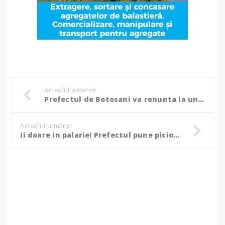
Articolul anterior
Prefectul de Botosani va renunta la un angajat al Cancelariei sale!
Articolul următor
Ii doare in palarie! Prefectul pune piciorul in prag si mana pe pix!