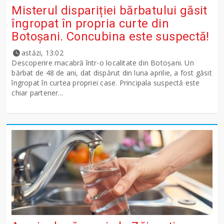
Misterul dispariției bărbatului găsit
îngropat în propria curte din
Botoșani. Concubina este suspectă!
astăzi, 13:02
Descoperire macabră într-o localitate din Botoșani. Un
bărbat de 48 de ani, dat dispărut din luna aprilie, a fost găsit
îngropat în curtea propriei case. Principala suspectă este
chiar partener...