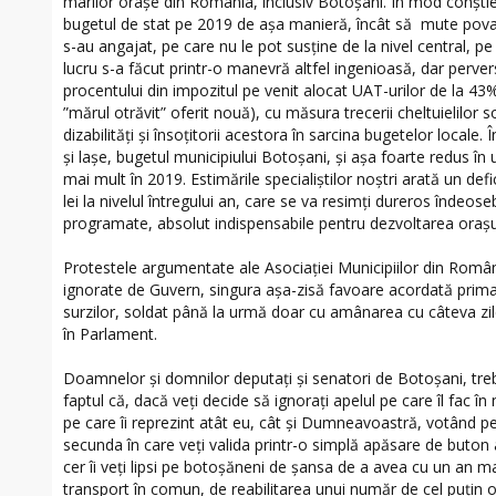
marilor orașe din România, inclusiv Botoșani. În mod conștie
bugetul de stat pe 2019 de așa manieră, încât să mute povara
s-au angajat, pe care nu le pot susține de la nivel central, pe
lucru s-a făcut printr-o manevră altfel ingenioasă, dar perve
procentului din impozitul pe venit alocat UAT-urilor de la 
”mărul otrăvit” oferit nouă), cu măsura trecerii cheltuielilor 
dizabilități și însoțitorii acestora în sarcina bugetelor locale.
și lașe, bugetul municipiului Botoșani, și așa foarte redus în u
mai mult în 2019. Estimările specialiștilor noștri arată un def
lei la nivelul întregului an, care se va resimți dureros îndeosebi
programate, absolut indispensabile pentru dezvoltarea orașu
Protestele argumentate ale Asociației Municipiilor din Român
ignorate de Guvern, singura așa-zisă favoare acordată primaril
surzilor, soldat până la urmă doar cu amânarea cu câteva zile 
în Parlament.
Doamnelor și domnilor deputați și senatori de Botoșani, trebu
faptul că, dacă veți decide să ignorați apelul pe care îl fac 
pe care îi reprezint atât eu, cât și Dumneavoastră, votând p
secunda în care veți valida printr-o simplă apăsare de buton
cer îi veți lipsi pe botoșăneni de șansa de a avea cu un an 
transport în comun, de reabilitarea unui număr de cel puțin op