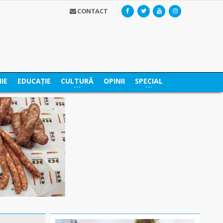
CONTACT
IE
EDUCAȚIE
CULTURĂ
OPINII
SPECIAL