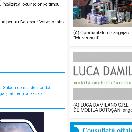
u încălzirea locuințelor pe timpul
tați pentru Botoșani! Votați pentru
(A) Oportunitate de angajare
"Meseriașul"
 Galben de risc de inundații
ijia și afluenții acestora!"
(A) LUCA DAMILANO S.R.L.
DE MOBILĂ BOTOȘANI anga