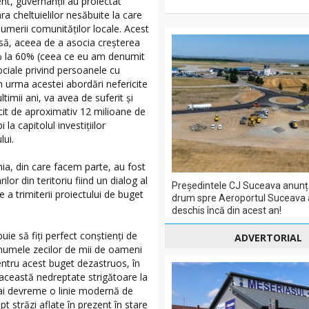
nt, guvernanții au proiectat
 cheltuielilor nesăbuite la care
 umerii comunităților locale. Acest
rsă, aceea de a asocia creșterea
43% la 60% (ceea ce eu am denumit
sociale privind persoanele cu
 În urma acestei abordări nefericite
ltimii ani, va avea de suferit și
icit de aproximativ 12 milioane de
 la capitolul investițiilor
lui.
ia, din care facem parte, au fost
or din teritoriu fiind un dialog al
Președintele CJ Suceava anunț
a trimiterii proiectului de buget
drum spre Aeroportul Suceava a
deschis încă din acest an!
ie să fiți perfect conștienți de
ADVERTORIAL
în numele zecilor de mii de oameni
entru acest buget dezastruos, în
 această nedreptate strigătoare la
mai devreme o linie modernă de
t străzi aflate în prezent în stare