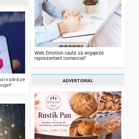
Web Emotion caută să angajeze
reprezentant comercial!
eul.ro până pe
ADVERTORIAL
buget!