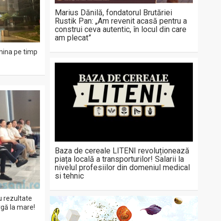
Marius Dănilă, fondatorul Brutăriei
Rustik Pan: „Am revenit acasă pentru a
construi ceva autentic, în locul din care
am plecat”
mina pe timp
Baza de cereale LITENI revoluționează
piața locală a transporturilor! Salarii la
nivelul profesiilor din domeniul medical
si tehnic
cu rezultate
rgă la mare!