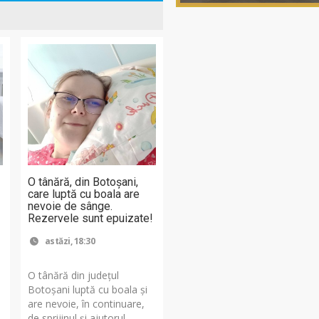
O tânără, din Botoșani,
care luptă cu boala are
nevoie de sânge.
Rezervele sunt epuizate!
astăzi, 18:30
O tânără din județul
Botoșani luptă cu boala și
are nevoie, în continuare,
de sprijinul și ajutorul