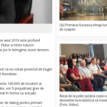
(Și) Primăria Suceava stinge lu
de noapte!
l pe anul 2019 este profund
Flutur a trimis tuturor
i jos în întregime acest demers:
icit să nu votați proiectul de buget
l României.
este 100.000 de locuitori ai
ui, vor fi prejudiciați grav de
tat în forma sa actuală.
Aleșii de la județ sprijină copiii 
deosebite la învățătură să mea
er de dialog pentru primarii
(Foto, Video)