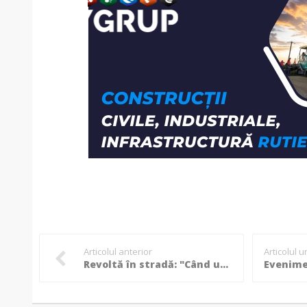
Articolul anterior
Articolul 
Revoltă în stradă: "Când un infractor ca Vâlcov face bugetul, normal că nu dă niciun ban pentru noi"