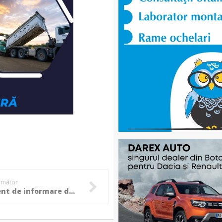
următor
Eveniment de informare despre "Europa pentru Cetăţeni", la Instituţia Prefectului!