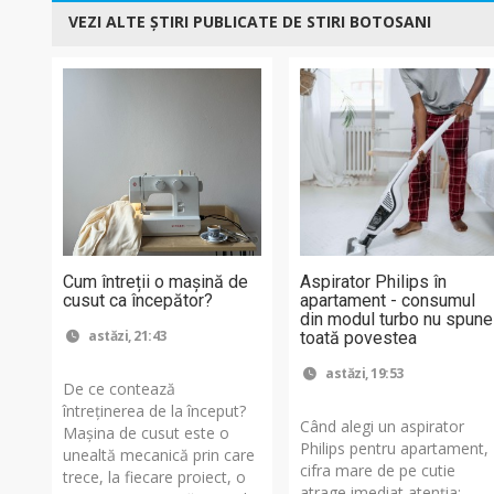
VEZI ALTE ȘTIRI PUBLICATE DE STIRI BOTOSANI
Cum întreții o mașină de
Aspirator Philips în
cusut ca începător?
apartament - consumul
din modul turbo nu spune
astăzi, 21:43
toată povestea
astăzi, 19:53
De ce contează
întreținerea de la început?
Când alegi un aspirator
Mașina de cusut este o
Philips pentru apartament,
unealtă mecanică prin care
cifra mare de pe cutie
trece, la fiecare proiect, o
atrage imediat atenția: