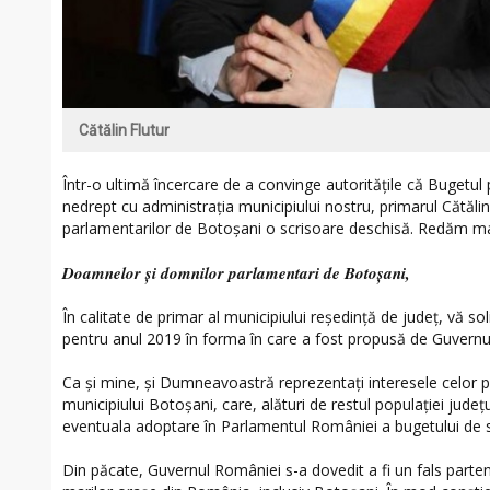
Cătălin Flutur
Într-o ultimă încercare de a convinge autoritățile că Bugetu
nedrept cu administrația municipiului nostru, primarul Cătălin 
parlamentarilor de Botoșani o scrisoare deschisă. Redăm ma
Doamnelor și domnilor parlamentari de Botoșani,
În calitate de primar al municipiului reședință de județ, vă sol
pentru anul 2019 în forma în care a fost propusă de Guvernu
Ca și mine, și Dumneavoastră reprezentați interesele celor p
municipiului Botoșani, care, alături de restul populației județul
eventuala adoptare în Parlamentul României a bugetului de s
Din păcate, Guvernul României s-a dovedit a fi un fals parten