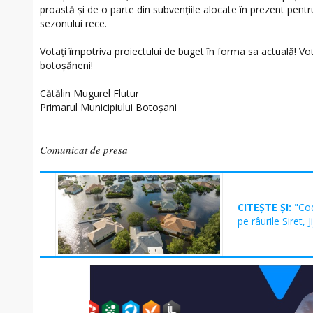
proastă și de o parte din subvențiile alocate în prezent pentr
sezonului rece.
Votați împotriva proiectului de buget în forma sa actuală! Vo
botoșăneni!
Cătălin Mugurel Flutur
Primarul Municipiului Botoșani
Comunicat de presa
CITEȘTE ȘI:
"Cod
pe râurile Siret, J