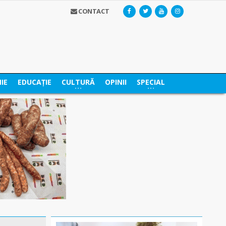
CONTACT
IE
EDUCAȚIE
CULTURĂ
OPINII
SPECIAL