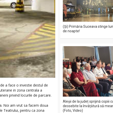
(Și) Primăria Suceava stinge lu
de noapte!
a de a face o investie destul de
uterane in zona centrala a
neni privind locurile de parcare.
Aleșii de la județ sprijină copiii 
ana. Noi am vrut sa facem doua
deosebite la învățătură să mea
ele Teatrului, pentru ca zona
(Foto, Video)