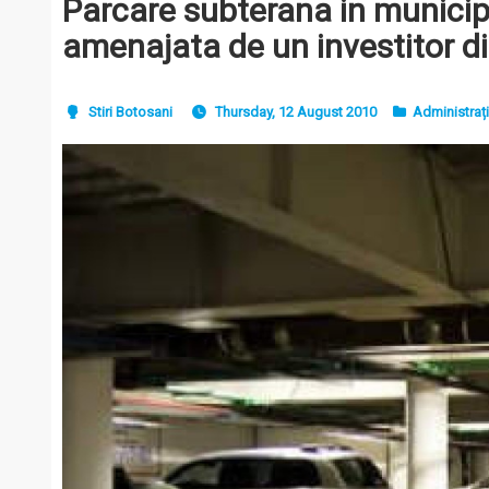
Parcare subterana in municip
amenajata de un investitor din
Stiri Botosani
Thursday, 12 August 2010
Administraț