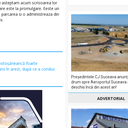
si asteptam acum scrisoarea lor
care este la promulgare. Eeste un
c parcarea si o administreaza din
i.
botoșăneancă foarte
uns în arest, după ce a condus
Președintele CJ Suceava anunț
drum spre Aeroportul Suceava a
deschis încă din acest an!
ADVERTORIAL