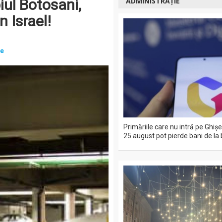
iul Botosani,
ADMINISTRAȚIE
 Israel!
ie
Primăriile care nu intră pe Ghiş
25 august pot pierde bani de la 