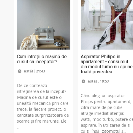
Cum întreții o mașină de
Aspirator Philips în
cusut ca începător?
apartament - consumul
din modul turbo nu spune
astăzi, 21:43
toată povestea
astăzi, 19:53
De ce contează
întreținerea de la început?
Când alegi un aspirator
Mașina de cusut este o
Philips pentru apartament,
unealtă mecanică prin care
cifra mare de pe cutie
trece, la fiecare proiect, o
atrage imediat atenția:
cantitate surprinzătoare de
watti, mod turbo, putere d
scame și fire mărunte. Ele
aspirare. În utilizarea de zi
...
cu zi, însă, zgomotul ș...