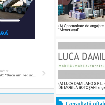
(A) Oportunitate de angajare
"Meseriașul"
următor
TABULEAC: "Daca am reduce salariile managerilor am comite o ilegalitate!"
(A) LUCA DAMILANO S.R.L.
DE MOBILĂ BOTOȘANI anga