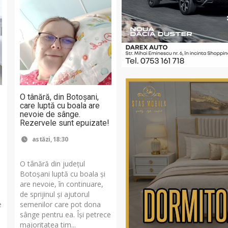
O tânără, din Botoșani,
care luptă cu boala are
nevoie de sânge.
Rezervele sunt epuizate!
astăzi, 18:30
O tânără din județul
Botoșani luptă cu boala și
are nevoie, în continuare,
de sprijinul și ajutorul
e
semenilor care pot dona
sânge pentru ea. Își petrece
majoritatea tim...