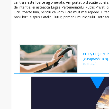
centrala este foarte aglomerata. Am purtat o discutie cu ei 
de intentie, ei asteapta Legea Parteneriatului Public Privat, 
lucru foarte bun, pentru ca vom lucre mult mai repede. Ei fa
banii lor", a spus Catalin Flutur, primarul municipiului Botosan
CITEȘTE ȘI:
"O 
„curajoasă” a aj
cu o a..."