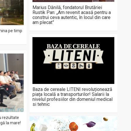
Marius Dănilă, fondatorul Brutăriei
Rustik Pan: „Am revenit acasă pentru a
construi ceva autentic, în locul din care
am plecat”
mina pe timp
Baza de cereale LITENI revoluționează
piața locală a transporturilor! Salarii la
nivelul profesiilor din domeniul medical
si tehnic
cu rezultate
rgă la mare!