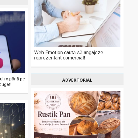
Web Emotion caută să angajeze
reprezentant comercial!
eul.ro până pe
ADVERTORIAL
buget!