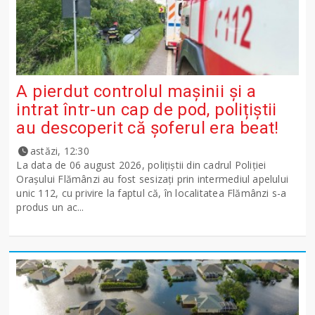
A pierdut controlul mașinii și a
intrat într-un cap de pod, polițiștii
au descoperit că șoferul era beat!
astăzi, 12:30
La data de 06 august 2026, polițiștii din cadrul Poliției
Orașului Flămânzi au fost sesizați prin intermediul apelului
unic 112, cu privire la faptul că, în localitatea Flămânzi s-a
produs un ac...