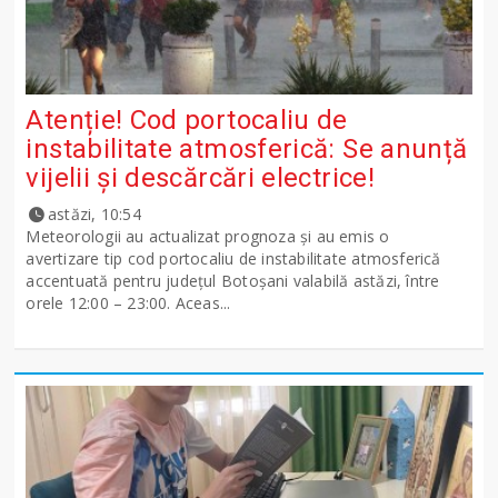
Atenție! Cod portocaliu de
instabilitate atmosferică: Se anunță
vijelii și descărcări electrice!
astăzi, 10:54
Meteorologii au actualizat prognoza și au emis o
avertizare tip cod portocaliu de instabilitate atmosferică
accentuată pentru județul Botoșani valabilă astăzi, între
orele 12:00 – 23:00. Aceas...