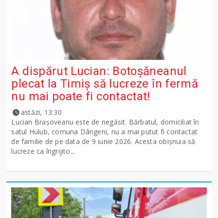
A dispărut Lucian: Botoșăneanul
plecat la Timiș să lucreze în fermă
nu mai poate fi contactat!
astăzi, 13:30
Lucian Brașoveanu este de negăsit. Bărbatul, domiciliat în
satul Hulub, comuna Dângeni, nu a mai putut fi contactat
de familie de pe data de 9 iunie 2026. Acesta obișnuia să
lucreze ca îngrijito...