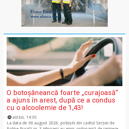
O botoșăneancă foarte „curajoasă”
a ajuns în arest, după ce a condus
cu o alcoolemie de 1,43!
astăzi, 14:30
La data de 06 august 2026, polițiștii din cadrul Secției de
Poliție Rurală nr. 3 Hlipiceni au emis ordonanță de reținere