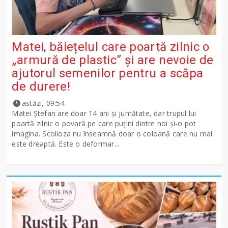
Matei, băiețelul care poartă zilnic o
„armură de plastic” și are nevoie de
ajutorul semenilor pentru a scăpa
de durere!
astăzi, 09:54
Matei Ștefan are doar 14 ani și jumătate, dar trupul lui
poartă zilnic o povară pe care puțini dintre noi și-o pot
imagina. Scolioza nu înseamnă doar o coloană care nu mai
este dreaptă. Este o deformar...