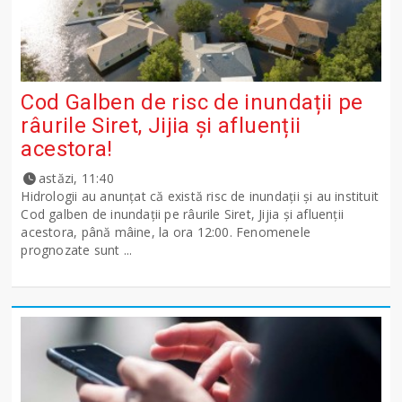
Cod Galben de risc de inundații pe
râurile Siret, Jijia și afluenții
acestora!
astăzi, 11:40
Hidrologii au anunțat că există risc de inundații și au instituit
Cod galben de inundații pe râurile Siret, Jijia și afluenții
acestora, până mâine, la ora 12:00. Fenomenele
prognozate sunt ...