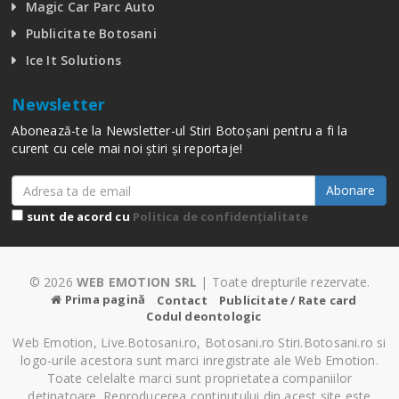
Magic Car Parc Auto
Publicitate Botosani
Ice It Solutions
Newsletter
Abonează-te la Newsletter-ul Stiri Botoșani pentru a fi la
curent cu cele mai noi știri și reportaje!
Abonare
sunt de acord cu
Politica de confidențialitate
© 2026
WEB EMOTION SRL
| Toate drepturile rezervate.
Prima pagină
Contact
Publicitate / Rate card
Codul deontologic
Web Emotion, Live.Botosani.ro, Botosani.ro Stiri.Botosani.ro si
logo-urile acestora sunt marci inregistrate ale Web Emotion.
Toate celelalte marci sunt proprietatea companiilor
detinatoare. Reproducerea continutului din acest site este