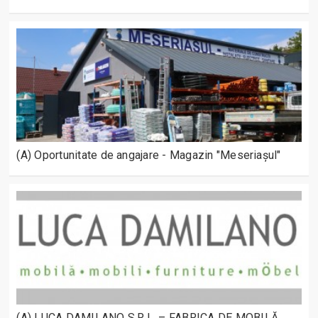
(A) Oportunitate de angajare - Magazin "Meseriașul"
(A) LUCA DAMILANO S.R.L. – FABRICA DE MOBILĂ