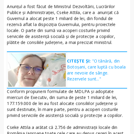
Anunțul a fost făcut de Ministrul Dezvoltării, Lucrărilor
Publice și Administrației, Cseke Attila, care a anunțat că
Guvernul a alocat peste 1 miliard de lei, din fondul de
rezervă aflat la dispoziția Guvernului, pentru proiectele
locale. O parte din sumă va acoperi costurile privind
serviciile de asistență socială și de protecție a copiilor,
plătite de consiliile județene, a mai precizat ministrul.
CITEȘTE ȘI:
"O tânără, din
Botoșani, care luptă cu boala
are nevoie de sânge.
Rezervele sunt..."
Conform propunerii formulate de MDLPA și adoptate
miercuri de Executiv, din suma de peste 1 miliard de lei,
177.159.000 de lei au fost alocate consiliilor județene și
sunt destinate, în mare parte, pentru a acoperi costurile
privind serviciile de asistență socială și protecție a copiilor.
Cseke Attila a arătat că 2.756 de administrații locale din
România (aproape toate cele care au depus cereri în acest