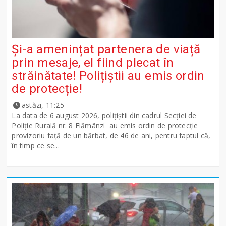
Și-a amenințat partenera de viață
prin mesaje, el fiind plecat în
străinătate! Polițiștii au emis ordin
de protecție!
astăzi, 11:25
La data de 6 august 2026, polițiștii din cadrul Secției de
Poliție Rurală nr. 8 Flămânzi au emis ordin de protecție
provizoriu față de un bărbat, de 46 de ani, pentru faptul că,
în timp ce se...