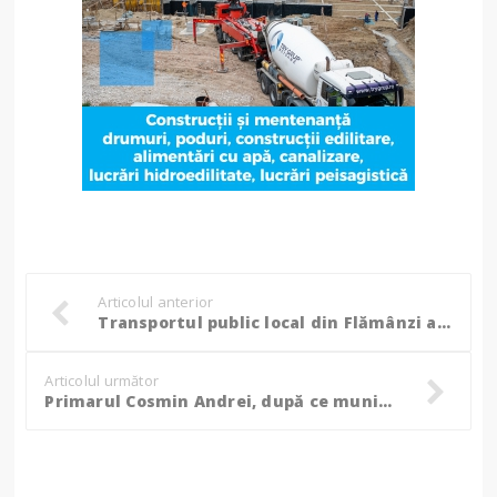
Articolul anterior
Transportul public local din Flămânzi a intrat în linie dreaptă: Achiziția de autobuze electrice dotate cu monitorizare GPS a fost scoasă la licitație
Articolul următor
Primarul Cosmin Andrei, după ce municipiul Botoșani a fost lăsat fără bani de Guvern: Este o ticăloșie a Guvernului Florin Cîțu! ”Superman” a luat lista cu primarii PNL și a făcut alocări