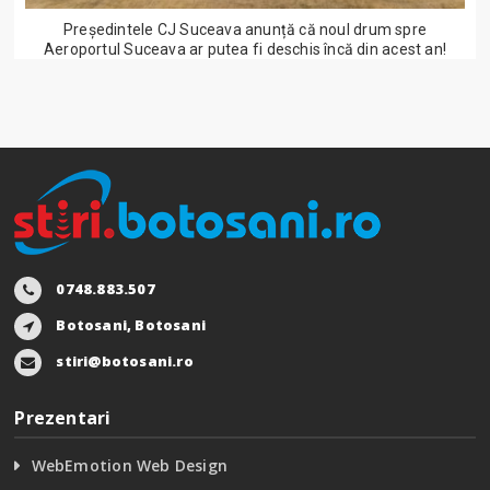
Președintele CJ Suceava anunță că noul drum spre
Aeroportul Suceava ar putea fi deschis încă din acest an!
0748.883.507
Botosani, Botosani
stiri@botosani.ro
Prezentari
WebEmotion Web Design