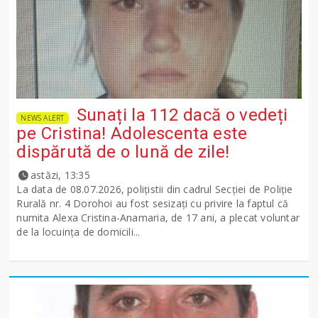
Sunați la 112 dacă o vedeți
NEWS ALERT
pe Cristina! Adolescenta este
dispărută de o lună de zile!
astăzi, 13:35
La data de 08.07.2026, polițistii din cadrul Secției de Poliție
Rurală nr. 4 Dorohoi au fost sesizați cu privire la faptul că
numita Alexa Cristina-Anamaria, de 17 ani, a plecat voluntar
de la locuința de domicili...