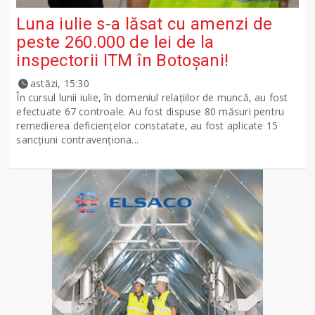
Luna iulie s-a lăsat cu amenzi de
peste 260.000 de lei de la
inspectorii ITM în Botoșani!
astăzi, 15:30
În cursul lunii iulie, în domeniul relațiilor de muncă, au fost
efectuate 67 controale. Au fost dispuse 80 măsuri pentru
remedierea deficiențelor constatate, au fost aplicate 15
sancţiuni contravenționa...