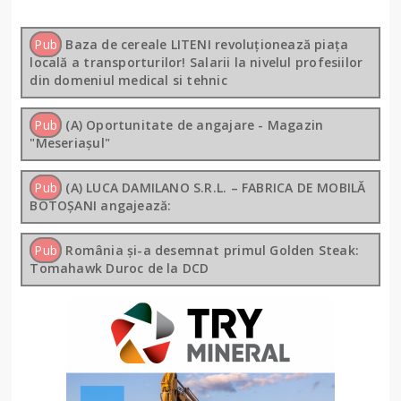
Pub
Baza de cereale LITENI revoluționează piața
locală a transporturilor! Salarii la nivelul profesiilor
din domeniul medical si tehnic
Pub
(A) Oportunitate de angajare - Magazin
"Meseriașul"
Pub
(A) LUCA DAMILANO S.R.L. – FABRICA DE MOBILĂ
BOTOȘANI angajează:
Pub
România și-a desemnat primul Golden Steak:
Tomahawk Duroc de la DCD