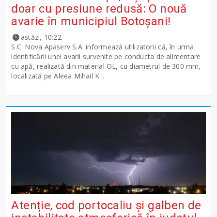
doar cu presiune redusă: O nouă
avarie în municipiul Botoșani!
astăzi, 10:22
S.C. Nova Apaserv S.A. informează utilizatorii că, în urma
identificării unei avarii survenite pe conducta de alimentare
cu apă, realizată din material OL, cu diametrul de 300 mm,
localizată pe Aleea Mihail K...
Atenție, cod portocaliu și galben de