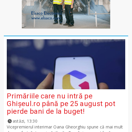
Primăriile care nu intră pe
Ghişeul.ro până pe 25 august pot
pierde bani de la buget!
astăzi, 13:30
Vicepremierul interimar Oana Gheorghiu spune că mai mult