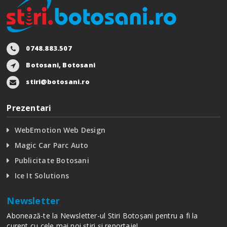
0748.883.507
Botosani, Botosani
stiri@botosani.ro
Prezentari
WebEmotion Web Design
Magic Car Parc Auto
Publicitate Botosani
Ice It Solutions
Newsletter
Abonează-te la Newsletter-ul Stiri Botoșani pentru a fi la
curent cu cele mai noi știri și reportaje!