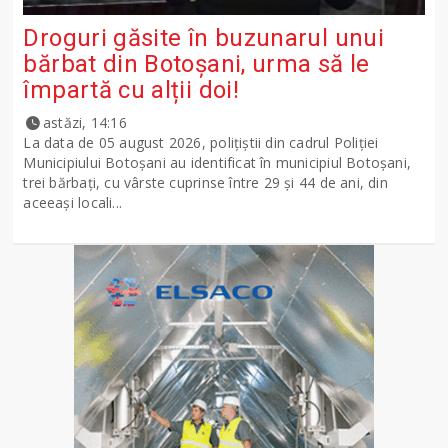
Droguri găsite în buzunarul unui
bărbat din Botoșani, urma să le
împartă cu alții doi!
astăzi, 14:16
La data de 05 august 2026, polițiștii din cadrul Poliției
Municipiului Botoșani au identificat în municipiul Botoșani,
trei bărbați, cu vârste cuprinse între 29 și 44 de ani, din
aceeași locali...