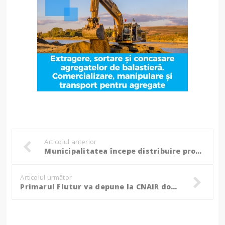
Articolul anterior
Municipalitatea începe distribuire produselor alimentare prin Programul Operațional Ajutorarea Persoanelor Defavorizate POAD 2020
Articolul următor
Primarul Flutur va depune la CNAIR documentația pentru realizarea șoselei de centură a municipiului Botoșani