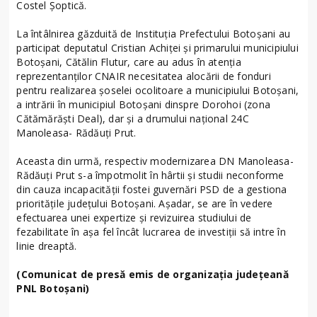
Costel Șoptică.
La întâlnirea găzduită de Instituția Prefectului Botoșani au
participat deputatul Cristian Achiței și primarului municipiului
Botoșani, Cătălin Flutur, care au adus în atenția
reprezentanților CNAIR necesitatea alocării de fonduri
pentru realizarea șoselei ocolitoare a municipiului Botoșani,
a intrării în municipiul Botoșani dinspre Dorohoi (zona
Cătămărăști Deal), dar și a drumului național 24C
Manoleasa- Rădăuți Prut.
Aceasta din urmă, respectiv modernizarea DN Manoleasa-
Rădăuți Prut s-a împotmolit în hârtii și studii neconforme
din cauza incapacității fostei guvernări PSD de a gestiona
prioritățile județului Botoșani. Așadar, se are în vedere
efectuarea unei expertize și revizuirea studiului de
fezabilitate în așa fel încât lucrarea de investiții să intre în
linie dreaptă.
(Comunicat de presă emis de organizația județeană
PNL Botoșani)