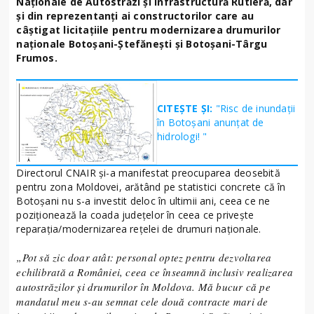
Naționale de Autostrăzi și Infrastructură Rutieră, dar
și din reprezentanți ai constructorilor care au
câștigat licitațiile pentru modernizarea drumurilor
naționale Botoșani-Ștefănești și Botoșani-Târgu
Frumos.
CITEȘTE ȘI:
"Risc de inundații
în Botoșani anunțat de
hidrologi! "
Directorul CNAIR și-a manifestat preocuparea deosebită
pentru zona Moldovei, arătând pe statistici concrete că în
Botoșani nu s-a investit deloc în ultimii ani, ceea ce ne
poziționează la coada județelor în ceea ce privește
reparația/modernizarea rețelei de drumuri naționale.
„Pot să zic doar atât: personal optez pentru dezvoltarea
echilibrată a României, ceea ce înseamnă inclusiv realizarea
autostrăzilor și drumurilor în Moldova. Mă bucur că pe
mandatul meu s-au semnat cele două contracte mari de