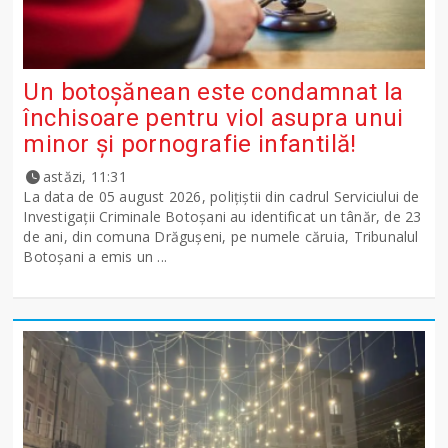
Un botoșănean este condamnat la
închisoare pentru viol asupra unui
minor și pornografie infantilă!
astăzi, 11:31
La data de 05 august 2026, polițiștii din cadrul Serviciului de
Investigații Criminale Botoșani au identificat un tânăr, de 23
de ani, din comuna Drăgușeni, pe numele căruia, Tribunalul
Botoșani a emis un ...