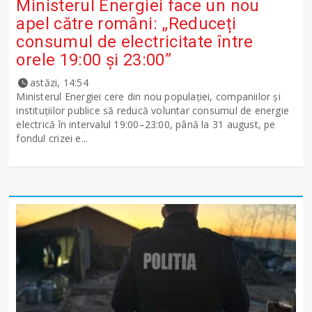
Ministerul Energiei face un nou
apel către români: „Reduceți
consumul de electricitate între
orele 19:00 și 23:00”
astăzi, 14:54
Ministerul Energiei cere din nou populației, companiilor și
instituțiilor publice să reducă voluntar consumul de energie
electrică în intervalul 19:00–23:00, până la 31 august, pe
fondul crizei e...