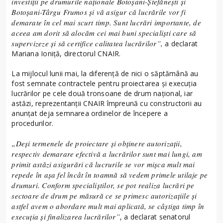
investiții pe drumurile naționale Botoșani-Ștefănești și
Botoșani-Târgu Frumos și vă asigur că lucrările vor fi
demarate în cel mai scurt timp. Sunt lucrări importante, de
aceea am dorit să alocăm cei mai buni specialiști care să
supervizeze și să certifice calitatea lucrărilor”,
a declarat
Mariana Ioniță, directorul CNAIR.
La mijlocul lunii mai, la diferență de nici o săptămână au
fost semnate contractele pentru proiectarea și execuția
lucrărilor pe cele două tronsoane de drum național, iar
astăzi, reprezentanții CNAIR împreună cu constructorii au
anunțat deja semnarea ordinelor de începere a
procedurilor.
„Deși termenele de proiectare și obținere autorizații,
respectiv demarare efectivă a lucrărilor sunt mai lungi, am
primit astăzi asigurări că lucrurile se vor mișca mult mai
repede în așa fel încât în toamnă să vedem primele utilaje pe
drumuri. Conform specialiștilor, se pot realiza lucrări pe
sectoare de drum pe măsură ce se primesc autorizațiile și
astfel avem o abordare mult mai aplicată, se câștiga timp în
execuția și finalizarea lucrărilor”
, a declarat senatorul