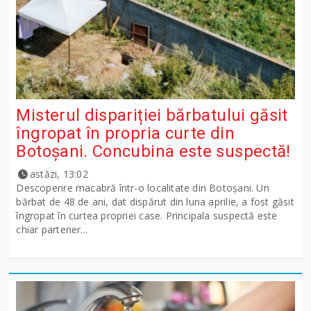
Misterul dispariției bărbatului găsit
îngropat în propria curte din
Botoșani. Concubina este suspectă!
astăzi, 13:02
Descoperire macabră într-o localitate din Botoșani. Un
bărbat de 48 de ani, dat dispărut din luna aprilie, a fost găsit
îngropat în curtea propriei case. Principala suspectă este
chiar partener...