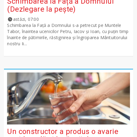
Schimbarea la Față a Domnului
(Dezlegare la peşte)
astăzi, 07:00
Schimbarea la Față a Domnului s-a petrecut pe Muntele
Tabor, înaintea ucenicilor Petru, Iacov și Ioan, cu puțin timp
înainte de pătimirile, răstignirea și îngroparea Mântuitorului
nostru Ii...
Un constructor a produs o avarie