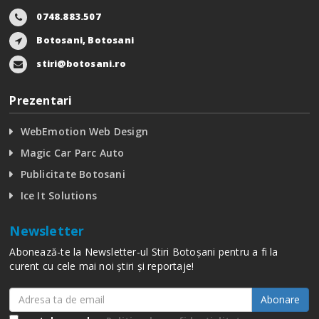
0748.883.507
Botosani, Botosani
stiri@botosani.ro
Prezentari
WebEmotion Web Design
Magic Car Parc Auto
Publicitate Botosani
Ice It Solutions
Newsletter
Abonează-te la Newsletter-ul Stiri Botoșani pentru a fi la
curent cu cele mai noi știri și reportaje!
Abonare