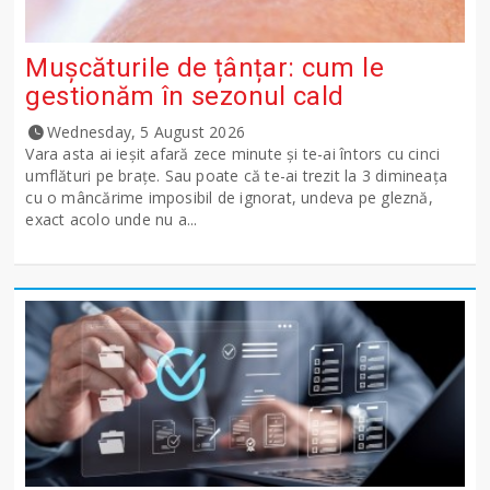
Mușcăturile de țânțar: cum le
gestionăm în sezonul cald
Wednesday, 5 August 2026
Vara asta ai ieșit afară zece minute și te-ai întors cu cinci
umflături pe brațe. Sau poate că te-ai trezit la 3 dimineața
cu o mâncărime imposibil de ignorat, undeva pe gleznă,
exact acolo unde nu a...