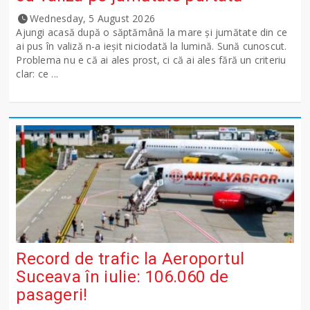
Wednesday, 5 August 2026
Ajungi acasă după o săptămână la mare și jumătate din ce
ai pus în valiză n-a ieșit niciodată la lumină. Sună cunoscut.
Problema nu e că ai ales prost, ci că ai ales fără un criteriu
clar: ce ...
Record de trafic la Aeroportul
Suceava în iulie: 106.060 de
pasageri!