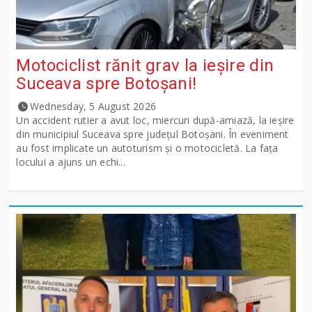
Motociclist rănit grav la ieșire din
Suceava spre Botoșani!
Wednesday, 5 August 2026
Un accident rutier a avut loc, miercuri după-amiază, la ieșire
din municipiul Suceava spre județul Botoșani. În eveniment
au fost implicate un autoturism și o motocicletă. La fața
locului a ajuns un echi...