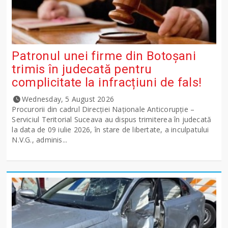
Patronul unei firme din Botoșani
trimis în judecată pentru
complicitate la infracțiuni de fals!
Wednesday, 5 August 2026
Procurorii din cadrul Direcției Naționale Anticorupție –
Serviciul Teritorial Suceava au dispus trimiterea în judecată
la data de 09 iulie 2026, în stare de libertate, a inculpatului
N.V.G., adminis...