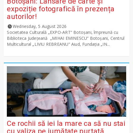
Botoșani: Lansare de carte și
expoziție fotografică în prezența
autorilor!
Wednesday, 5 August 2026
Societatea Culturală „EXPO-ART” Botoșani, împreună cu
Biblioteca Județeană „MIHAI EMINESCU” Botoșani, Centrul
Multicultural „LIVIU REBREANU” Aiud, Fundația „IN...
Ce rochii să iei la mare ca să nu stai
cu valiza pe jumătate purtată