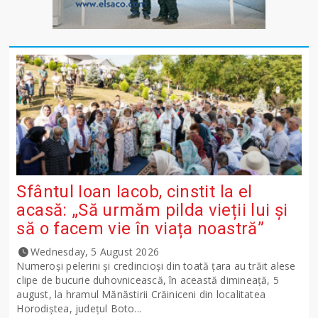
Sfântul Ioan Iacob, cinstit la el
acasă: „Să urmăm pilda vieții lui și
să o facem vie în viața noastră”
Wednesday, 5 August 2026
Numeroși pelerini și credincioși din toată țara au trăit alese
clipe de bucurie duhovnicească, în această dimineață, 5
august, la hramul Mănăstirii Crăiniceni din localitatea
Horodiștea, județul Boto...