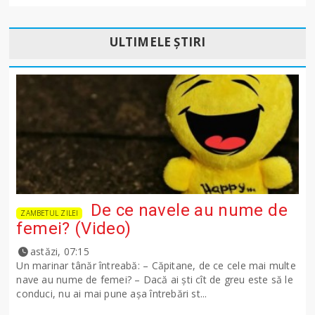
ULTIMELE ȘTIRI
De ce navele au nume de
ZAMBETUL ZILEI
femei? (Video)
astăzi, 07:15
Un marinar tânăr întreabă: – Căpitane, de ce cele mai multe
nave au nume de femei? – Dacă ai şti cît de greu este să le
conduci, nu ai mai pune așa întrebări st...