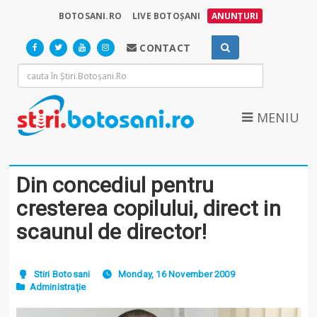
BOTOSANI.RO
LIVE BOTOȘANI
ANUNȚURI
CONTACT
MENIU
Din concediul pentru
cresterea copilului, direct in
scaunul de director!
Stiri Botosani
Monday, 16 November 2009
Administrație