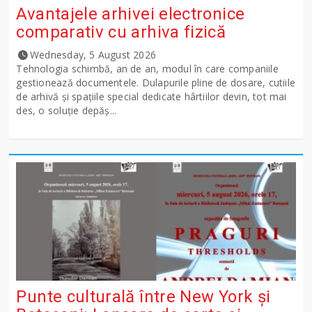
Avantajele arhivei electronice
comparativ cu arhiva fizică
Wednesday, 5 August 2026
Tehnologia schimbă, an de an, modul în care companiile
gestionează documentele. Dulapurile pline de dosare, cutiile
de arhivă și spațiile special dedicate hârtiilor devin, tot mai
des, o soluție depăș...
Punte culturală între New York și