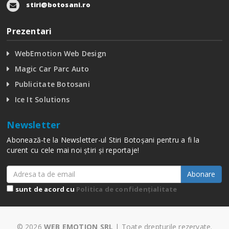
stiri@botosani.ro
Prezentari
WebEmotion Web Design
Magic Car Parc Auto
Publicitate Botosani
Ice It Solutions
Newsletter
Abonează-te la Newsletter-ul Stiri Botoșani pentru a fi la
curent cu cele mai noi știri și reportaje!
Abonare
sunt de acord cu
Politica de confidențialitate
© 2026
WEB EMOTION SRL
| Toate drepturile rezervate.