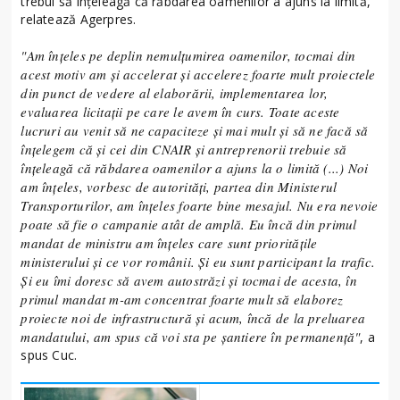
trebui să înţeleagă că răbdarea oamenilor a ajuns la limită,
relatează Agerpres.
"Am înţeles pe deplin nemulţumirea oamenilor, tocmai din
acest motiv am şi accelerat şi accelerez foarte mult proiectele
din punct de vedere al elaborării, implementarea lor,
evaluarea licitaţii pe care le avem în curs. Toate aceste
lucruri au venit să ne capaciteze şi mai mult şi să ne facă să
înţelegem că şi cei din CNAIR şi antreprenorii trebuie să
înţeleagă că răbdarea oamenilor a ajuns la o limită (...) Noi
am înţeles, vorbesc de autorităţi, partea din Ministerul
Transporturilor, am înţeles foarte bine mesajul. Nu era nevoie
poate să fie o campanie atât de amplă. Eu încă din primul
mandat de ministru am înţeles care sunt priorităţile
ministerului şi ce vor românii. Şi eu sunt participant la trafic.
Şi eu îmi doresc să avem autostrăzi şi tocmai de acesta, în
primul mandat m-am concentrat foarte mult să elaborez
proiecte noi de infrastructură şi acum, încă de la preluarea
mandatului, am spus că voi sta pe şantiere în permanenţă"
, a
spus Cuc.