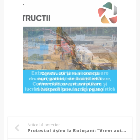
Articolul anterior
Protestul #șîeu la Botoșani: "Vrem autostradă acum, nu peste 130 de ani!" FOTO, VIDEO