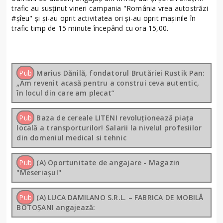
trafic au susţinut vineri campania "România vrea autostrăzi
#şîeu" şi şi-au oprit activitatea ori şi-au oprit maşinile în
trafic timp de 15 minute începând cu ora 15,00.
Pub
Marius Dănilă, fondatorul Brutăriei Rustik Pan:
„Am revenit acasă pentru a construi ceva autentic,
în locul din care am plecat”
Pub
Baza de cereale LITENI revoluționează piața
locală a transporturilor! Salarii la nivelul profesiilor
din domeniul medical si tehnic
Pub
(A) Oportunitate de angajare - Magazin
"Meseriașul"
Pub
(A) LUCA DAMILANO S.R.L. – FABRICA DE MOBILĂ
BOTOȘANI angajează: