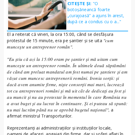
CITEȘTE ȘI:
"O
botoșăneancă foarte
„curajoasă” a ajuns în arest,
după ce a condus cu o a..."
El a reiterat că vineri, la ora 15:00, când se desfăşura
"cum
protestul de 15 minute, era pe şantier şi se uita
munceşte un antreprenor român".
"Eu ştiu că azi la 15:00 eram pe şantier şi mă uitam cum
munceşte un antreprenor român. În ultimele două săptămâni
de când am preluat mandatul am fost numai pe şantiere şi am
văzut cum muncesc antreprenorii români. Ironia sorţii: şi
dacă avem anumite firme, nişte consorţii mai mari, lucrează
tot cu antreprenori români şi mă uit cât de dedicaţi au fost şi
au muncit şi nu au protestat în momentul în care România nu
a avut buget şi au lucrat în continuare. Şi ei puteau să spună:
nu mai lucrăm până nu se aprobă bugetul naţional",
a
afirmat ministrul Transporturilor.
Reprezentanţi ai administraţiilor şi instituţiilor locale,
oameni de afaceri, angajaţi din firme, dar şi şoferi aflaţi în