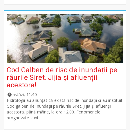
Cod Galben de risc de inundații pe
râurile Siret, Jijia și afluenții
acestora!
astăzi, 11:40
Hidrologii au anunțat că există risc de inundații și au instituit
Cod galben de inundații pe râurile Siret, Jijia și afluenții
acestora, până mâine, la ora 12:00. Fenomenele
prognozate sunt ...