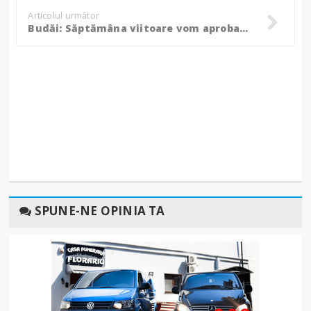
Articolul următor
Budăi: Săptămâna viitoare vom aproba o Ordonanță pentru problemele angajaților din Sănătate
SPUNE-NE OPINIA TA