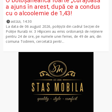
O botoșăneancă foarte „curajoasă”
a ajuns în arest, după ce a condus
cu o alcoolemie de 1,43!
astăzi, 14:30
La data de 06 august 2026, polițiștii din cadrul Secției de
Poliție Rurală nr. 3 Hlipiceni au emis ordonanță de reținere
pentru 24 de ore, pe numele unei femei, de 49 de ani, din
comuna Todireni, cercetată pentr...