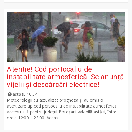
Atenție! Cod portocaliu de
instabilitate atmosferică: Se anunță
vijelii și descărcări electrice!
astăzi, 10:54
Meteorologii au actualizat prognoza și au emis o
avertizare tip cod portocaliu de instabilitate atmosferică
accentuată pentru județul Botoșani valabilă astăzi, între
orele 12:00 – 23:00. Aceas...