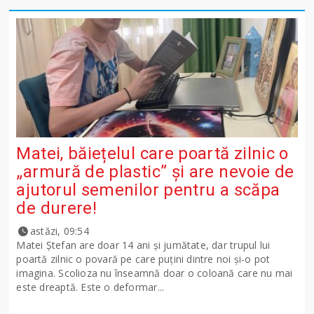
Matei, băiețelul care poartă zilnic o
„armură de plastic” și are nevoie de
ajutorul semenilor pentru a scăpa
de durere!
astăzi, 09:54
Matei Ștefan are doar 14 ani și jumătate, dar trupul lui
poartă zilnic o povară pe care puțini dintre noi și-o pot
imagina. Scolioza nu înseamnă doar o coloană care nu mai
este dreaptă. Este o deformar...