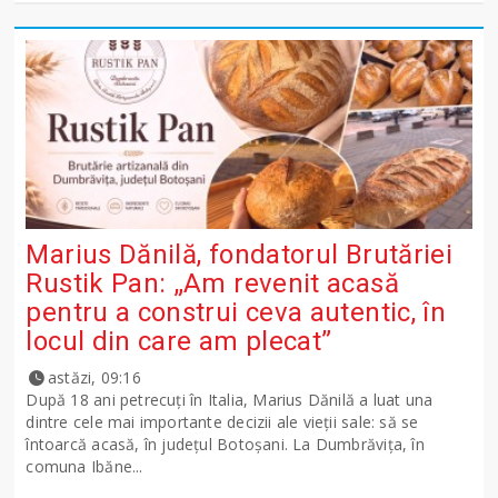
Marius Dănilă, fondatorul Brutăriei
Rustik Pan: „Am revenit acasă
pentru a construi ceva autentic, în
locul din care am plecat”
astăzi, 09:16
După 18 ani petrecuți în Italia, Marius Dănilă a luat una
dintre cele mai importante decizii ale vieții sale: să se
întoarcă acasă, în județul Botoșani. La Dumbrăvița, în
comuna Ibăne...