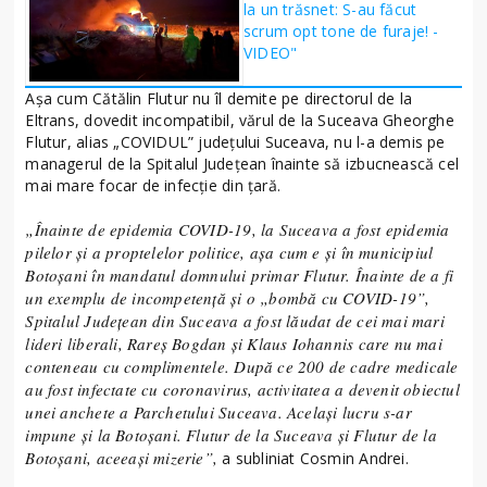
la un trăsnet: S-au făcut
scrum opt tone de furaje! -
VIDEO"
Așa cum Cătălin Flutur nu îl demite pe directorul de la
Eltrans, dovedit incompatibil, vărul de la Suceava Gheorghe
Flutur, alias „COVIDUL” județului Suceava, nu l-a demis pe
managerul de la Spitalul Județean înainte să izbucnească cel
mai mare focar de infecție din țară.
„Înainte de epidemia COVID-19, la Suceava a fost epidemia
pilelor și a proptelelor politice, așa cum e și în municipiul
Botoșani în mandatul domnului primar Flutur. Înainte de a fi
un exemplu de incompetență și o „bombă cu COVID-19”,
Spitalul Județean din Suceava a fost lăudat de cei mai mari
lideri liberali, Rareş Bogdan și Klaus Iohannis care nu mai
conteneau cu complimentele. După ce 200 de cadre medicale
au fost infectate cu coronavirus, activitatea a devenit obiectul
unei anchete a Parchetului Suceava. Același lucru s-ar
impune și la Botoșani. Flutur de la Suceava și Flutur de la
Botoșani, aceeași mizerie”,
a subliniat Cosmin Andrei.