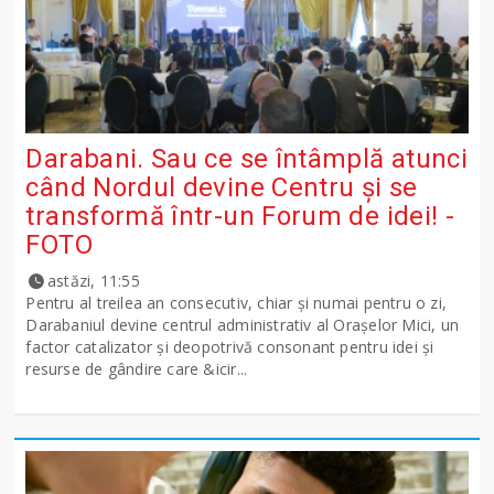
Darabani. Sau ce se întâmplă atunci
când Nordul devine Centru și se
transformă într-un Forum de idei! -
FOTO
astăzi, 11:55
Pentru al treilea an consecutiv, chiar și numai pentru o zi,
Darabaniul devine centrul administrativ al Orașelor Mici, un
factor catalizator și deopotrivă consonant pentru idei și
resurse de gândire care &icir...