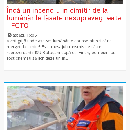
Încă un incendiu în cimitir de la
lumânările lăsate nesupravegheate!
- FOTO
astăzi, 16:05
Aveți grijă unde așezați lumânările aprinse atunci când
mergeți la cimitir! Este mesajul transmis de către
reprezentanții ISU Botoșani după ce, vineri, pompierii au
fost chemați să lichideze un in...