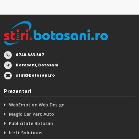
0748.883.507
Botosani, Botosani
stiri@botosani.ro
Prezentari
WebEmotion Web Design
Magic Car Parc Auto
Publicitate Botosani
Ice It Solutions