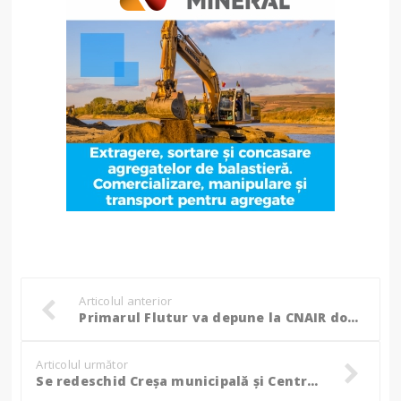
Articolul anterior
Primarul Flutur va depune la CNAIR documentația pentru realizarea șoselei de centură a municipiului Botoșani
Articolul următor
Se redeschid Creșa municipală și Centrul de zi pentru copiii din familiile cu risc social