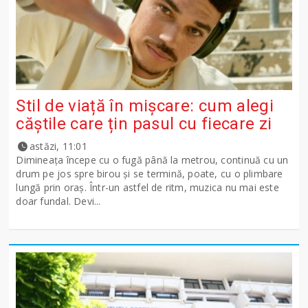
Stil de viață în mișcare: cum alegi
căștile care țin pasul cu fiecare zi
astăzi, 11:01
Dimineața începe cu o fugă până la metrou, continuă cu un
drum pe jos spre birou și se termină, poate, cu o plimbare
lungă prin oraș. Într-un astfel de ritm, muzica nu mai este
doar fundal. Devi...