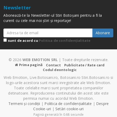
Newsletter
Abonează-te la Newsletter-ul Stiri Botoșani pentru a fi la
curent cu cele mai noi știri și reportaje!
Abonare
sunt de acord cu
Politica de confidențialitate
© 2026
WEB EMOTION SRL
| Toate drepturile rezervate.
Prima pagină
Contact
Publicitate / Rate card
Codul deontologic
Web Emotion, Live.Botosani.ro, Botosani.ro Stiri.Botosani.ro si
logo-urile acestora sunt marci inregistrate ale Web Emotion.
Toate celelalte marci sunt proprietatea companiilor
detinatoare. Reproducerea continutului din acest site este
permisa numai cu acordul Web Emotion.
Termeni și condiții
|
Politica de confidențialitate
|
Despre
Cookie-uri
|
Setări cookie-uri
Pagină generată în 0.68 secunde