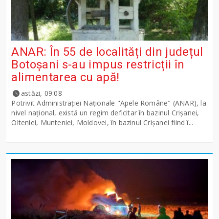
ANAR: În 55 de localități din județul
Botoșani s-au impus restricții în
alimentarea cu apă!
astăzi, 09:08
Potrivit Administraţiei Naţionale "Apele Române" (ANAR), la
nivel naţional, există un regim deficitar în bazinul Crişanei,
Olteniei, Munteniei, Moldovei, în bazinul Crişanei fiind î...