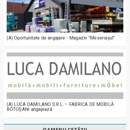
(A) Oportunitate de angajare - Magazin "Meseriașul"
(A) LUCA DAMILANO S.R.L. – FABRICA DE MOBILĂ
BOTOȘANI angajează:
OAMENII CETĂȚII