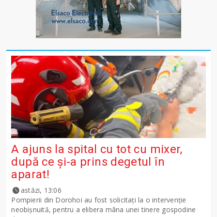
A ajuns la spital cu tot cu mixer,
după ce și-a prins degetul în
aparat!
astăzi, 13:06
Pompierii din Dorohoi au fost solicitați la o intervenție
neobișnuită, pentru a elibera mâna unei tinere gospodine