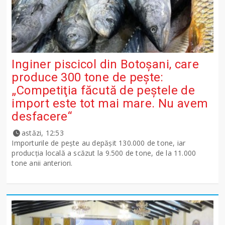
Inginer piscicol din Botoşani, care
produce 300 tone de peşte:
„Competiţia făcută de peştele de
import este tot mai mare. Nu avem
desfacere“
astăzi, 12:53
Importurile de peşte au depăşit 130.000 de tone, iar
producţia locală a scăzut la 9.500 de tone, de la 11.000
tone anii anteriori.