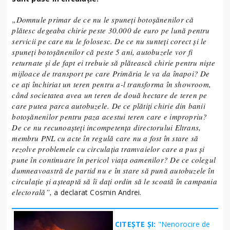
„Domnule primar de ce nu le spuneți botoșănenilor că
plătesc degeaba chirie peste 30.000 de euro pe lună pentru
servicii pe care nu le folosesc. De ce nu sunteți corect și le
spuneți botoșănenilor că peste 5 ani, autobuzele vor fi
returnate și de fapt ei trebuie să plătească chirie pentru niște
mijloace de transport pe care Primăria le va da înapoi? De
ce ați închiriat un teren pentru a-l transforma în showroom,
când societatea avea un teren de două hectare de teren pe
care putea parca autobuzele. De ce plătiți chirie din banii
botoșănenilor pentru paza acestui teren care e impropriu?
De ce nu recunoașteți incompetența directorului Eltrans,
membru PNL cu acte în regulă care nu a fost în stare să
rezolve problemele cu circulația tramvaielor care a pus și
pune în continuare în pericol viața oamenilor? De ce colegul
dumneavoastră de partid nu e în stare să pună autobuzele în
circulație și așteaptă să îi dați ordin să le scoată în campania
electorală”,
a declarat Cosmin Andrei.
CITEȘTE ȘI:
"Nenorocire de