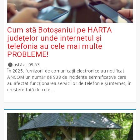
Cum stă Botoșaniul pe HARTA
județelor unde internetul și
telefonia au cele mai multe
PROBLEME!
astăzi, 09:53
În 2025, furnizorii de comunicații electronice au notificat
ANCOM un număr de 938 de incidente semnificative care
au afectat funcționarea serviciilor de telefonie și internet, în
creștere față de cele ...