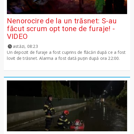
Nenorocire de la un trăsnet: S-au
făcut scrum opt tone de furaje! -
VIDEO
astăzi, 08:23
Un depozit de furaje a fost cuprins de flăcări după ce a fost
lovit de trăsnet. Alarma a fost dată puțin după ora 22:00.