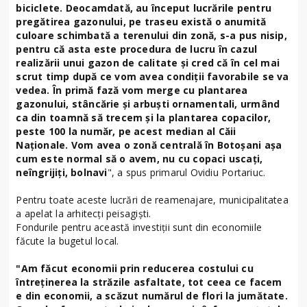
biciclete. Deocamdată, au început lucrările pentru
pregătirea gazonului, pe traseu există o anumită
culoare schimbată a terenului din zonă, s-a pus nisip,
pentru că asta este procedura de lucru în cazul
realizării unui gazon de calitate şi cred că în cel mai
scrut timp după ce vom avea condiţii favorabile se va
vedea. În primă fază vom merge cu plantarea
gazonului, stâncărie şi arbuşti ornamentali, urmând
ca din toamnă să trecem şi la plantarea copacilor,
peste 100 la număr, pe acest median al Căii
Naţionale. Vom avea o zonă centrală în Botoşani aşa
cum este normal să o avem, nu cu copaci uscaţi,
neîngrijiţi, bolnavi
", a spus primarul Ovidiu Portariuc.
Pentru toate aceste lucrări de reamenajare, municipalitatea
a apelat la arhitecţi peisagişti.
Fondurile pentru această investiţii sunt din economiile
făcute la bugetul local.
"Am făcut economii prin reducerea costului cu
întreţinerea la străzile asfaltate, tot ceea ce facem
e din economii, a scăzut numărul de flori la jumătate.