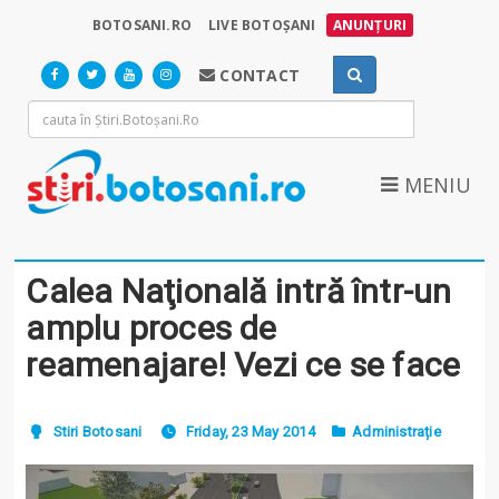
BOTOSANI.RO
LIVE BOTOȘANI
ANUNȚURI
CONTACT
MENIU
Calea Naţională intră într-un
amplu proces de
reamenajare! Vezi ce se face
Stiri Botosani
Friday, 23 May 2014
Administrație