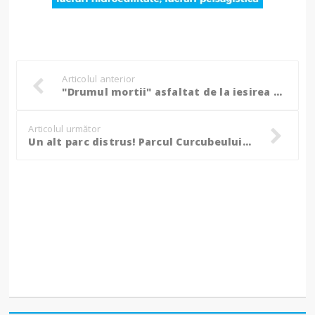
Articolul anterior
"Drumul mortii" asfaltat de la iesirea din municipiu pana la Baisa - GALERIE FOTO
Articolul următor
Un alt parc distrus! Parcul Curcubeului arata INCREDIBIL, la doar o luna dupa ce a fost inaugurat- FOTO