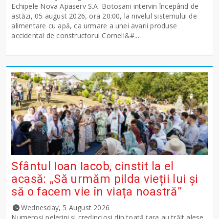
Echipele Nova Apaserv S.A. Botoșani intervin începând de
astăzi, 05 august 2026, ora 20:00, la nivelul sistemului de
alimentare cu apă, ca urmare a unei avarii produse
accidental de constructorul Cornell&#...
Sfântul Ioan Iacob, cinstit la el
acasă: „Să urmăm pilda vieții lui și
să o facem vie în viața noastră”
Wednesday, 5 August 2026
Numeroși pelerini și credincioși din toată țara au trăit alese