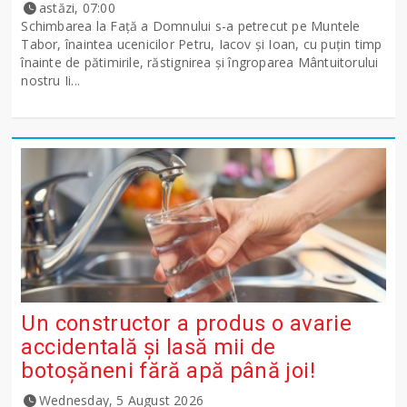
astăzi, 07:00
Schimbarea la Față a Domnului s-a petrecut pe Muntele
Tabor, înaintea ucenicilor Petru, Iacov și Ioan, cu puțin timp
înainte de pătimirile, răstignirea și îngroparea Mântuitorului
nostru Ii...
Un constructor a produs o avarie
accidentală și lasă mii de
botoșăneni fără apă până joi!
Wednesday, 5 August 2026