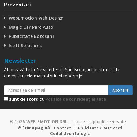
Prezentari
WebEmotion Web Design
Magic Car Parc Auto
Publicitate Botosani
Ice It Solutions
Newsletter
Abonează-te la Newsletter-ul Stiri Botoșani pentru a fi la
curent cu cele mai noi știri și reportaje!
Abonare
sunt de acord cu
Politica de confidențialitate
© 2026
WEB EMOTION SRL
| Toate drepturile rezervate.
Prima pagină
Contact
Publicitate / Rate card
Codul deontologic