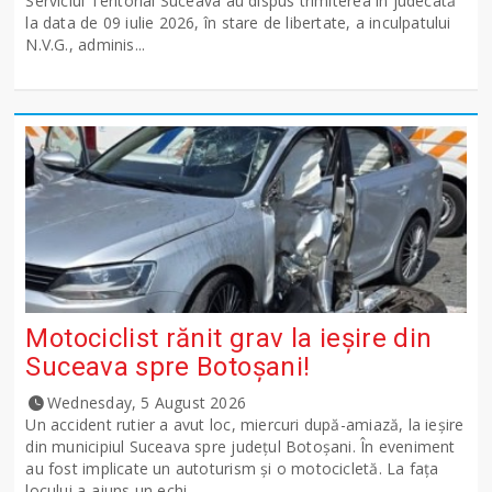
Serviciul Teritorial Suceava au dispus trimiterea în judecată
la data de 09 iulie 2026, în stare de libertate, a inculpatului
N.V.G., adminis...
Motociclist rănit grav la ieșire din
Suceava spre Botoșani!
Wednesday, 5 August 2026
Un accident rutier a avut loc, miercuri după-amiază, la ieșire
din municipiul Suceava spre județul Botoșani. În eveniment
au fost implicate un autoturism și o motocicletă. La fața
locului a ajuns un echi...