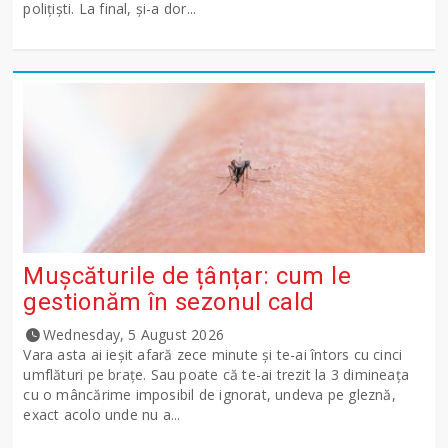
polițiști. La final, și-a dor...
Mușcăturile de țânțar: cum le
gestionăm în sezonul cald
Wednesday, 5 August 2026
Vara asta ai ieșit afară zece minute și te-ai întors cu cinci
umflături pe brațe. Sau poate că te-ai trezit la 3 dimineața
cu o mâncărime imposibil de ignorat, undeva pe gleznă,
exact acolo unde nu a...