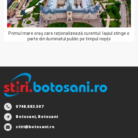
Primul mare oraș care raționalizează curentul: Iașiul stinge o
parte din iluminatul public pe timpul nopții
0748.883.507
Botosani, Botosani
stiri@botosani.ro