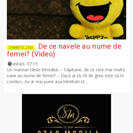
De ce navele au nume de
ZAMBETUL ZILEI
femei? (Video)
astăzi, 07:15
Un marinar tânăr întreabă: – Căpitane, de ce cele mai multe
nave au nume de femei? – Dacă ai şti cît de greu este să le
conduci, nu ai mai pune așa întrebări st...