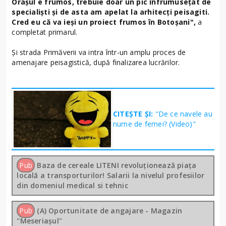
Oraşul e frumos, trebuie doar un pic înfrumuseţat de
specialişti şi de asta am apelat la arhitecţi peisagiti.
Cred eu că va ieşi un proiect frumos în Botoşani",
a
completat primarul.
Şi strada Primăverii va intra într-un amplu proces de
amenajare peisagistică, după finalizarea lucrărilor.
CITEȘTE ȘI:
"De ce navele au
nume de femei? (Video)"
Pub
Baza de cereale LITENI revoluționează piața
locală a transporturilor! Salarii la nivelul profesiilor
din domeniul medical si tehnic
Pub
(A) Oportunitate de angajare - Magazin
"Meseriașul"