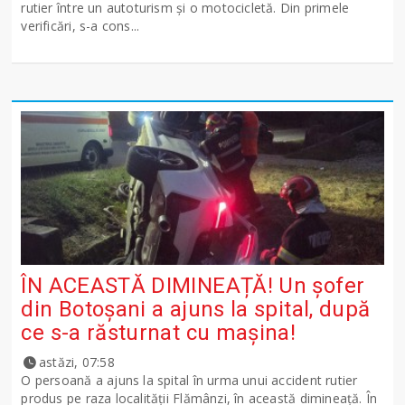
rutier între un autoturism și o motocicletă. Din primele
verificări, s-a cons...
ÎN ACEASTĂ DIMINEAȚĂ! Un șofer
din Botoșani a ajuns la spital, după
ce s-a răsturnat cu mașina!
astăzi, 07:58
O persoană a ajuns la spital în urma unui accident rutier
produs pe raza localității Flămânzi, în această dimineață. În