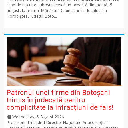
clipe de bucurie duhovnicească, în această dimineață, 5
august, la hramul Mănăstirii Crăiniceni din localitatea
Horodiștea, județul Boto...
Patronul unei firme din Botoșani
trimis în judecată pentru
complicitate la infracțiuni de fals!
Wednesday, 5 August 2026
Procurorii din cadrul Direcției Naționale Anticorupție –