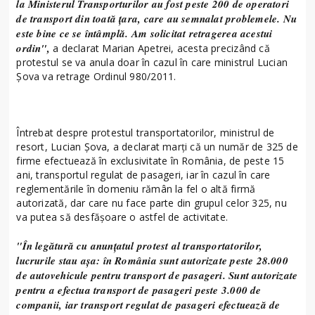
la Ministerul Transporturilor au fost peste 200 de operatori
de transport din toată țara, care au semnalat problemele. Nu
este bine ce se întâmplă. Am solicitat retragerea acestui
ordin",
a declarat Marian Apetrei, acesta precizând că
protestul se va anula doar în cazul în care ministrul Lucian
Șova va retrage Ordinul 980/2011.
Întrebat despre protestul transportatorilor, ministrul de
resort, Lucian Şova, a declarat marţi că un număr de 325 de
firme efectuează în exclusivitate în România, de peste 15
ani, transportul regulat de pasageri, iar în cazul în care
reglementările în domeniu rămân la fel o altă firmă
autorizată, dar care nu face parte din grupul celor 325, nu
va putea să desfăşoare o astfel de activitate.
"În legătură cu anunţatul protest al transportatorilor,
lucrurile stau aşa: în România sunt autorizate peste 28.000
de autovehicule pentru transport de pasageri. Sunt autorizate
pentru a efectua transport de pasageri peste 3.000 de
companii, iar transport regulat de pasageri efectuează de