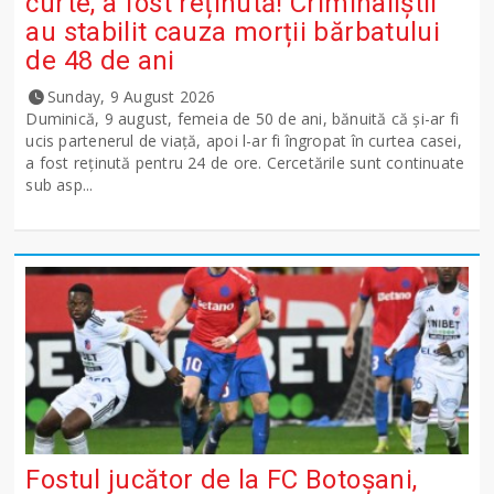
curte, a fost reținută! Criminaliștii
au stabilit cauza morții bărbatului
de 48 de ani
Sunday, 9 August 2026
Duminică, 9 august, femeia de 50 de ani, bănuită că și-ar fi
ucis partenerul de viață, apoi l-ar fi îngropat în curtea casei,
a fost reținută pentru 24 de ore. Cercetările sunt continuate
sub asp...
Fostul jucător de la FC Botoșani,