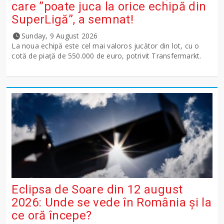
care ”poate juca la orice echipă din
SuperLigă”, a semnat!
Sunday, 9 August 2026
La noua echipă este cel mai valoros jucător din lot, cu o
cotă de piață de 550.000 de euro, potrivit Transfermarkt.
Eclipsa de Soare din 12 august
2026: Unde se vede în România și la
ce oră începe?