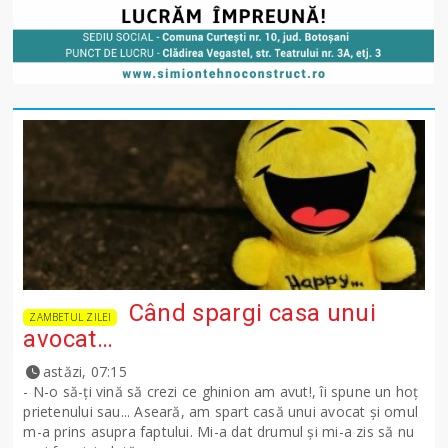
Când spargi casa unui
ZAMBETUL ZILEI
avocat…
astăzi, 07:15
- N-o să-ţi vină să crezi ce ghinion am avut!, îi spune un hoţ
prietenului sau... Aseară, am spart casă unui avocat şi omul
m-a prins asupra faptului. Mi-a dat drumul şi mi-a zis să nu