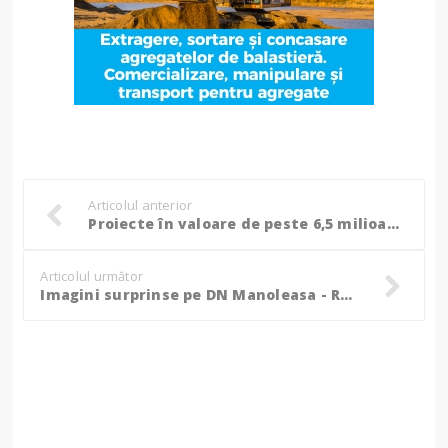
Articolul anterior
Proiecte în valoare de peste 6,5 milioane de lei depuse pentru Spitalul "Mavromati"
Articolul următor
Imagini surprinse pe DN Manoleasa - Rădăuți Prut: Fostul drum de pământ se face din nou pulbere, la două luni de la finalizarea lucrărilor! FOTO