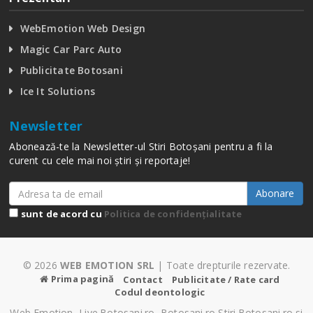
WebEmotion Web Design
Magic Car Parc Auto
Publicitate Botosani
Ice It Solutions
Newsletter
Abonează-te la Newsletter-ul Stiri Botoșani pentru a fi la
curent cu cele mai noi știri și reportaje!
Abonare
sunt de acord cu
Politica de confidențialitate
© 2026
WEB EMOTION SRL
| Toate drepturile rezervate.
Prima pagină
Contact
Publicitate / Rate card
Codul deontologic
Web Emotion, Live.Botosani.ro, Botosani.ro Stiri.Botosani.ro si