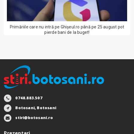
Primăriile care nu intră pe Ghişeul.ro până pe 25 august pot
pierde bani de la buget!
0748.883.507
Botosani, Botosani
stiri@botosani.ro
Prezentari