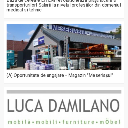
Baza de cereale LITENI revoluționează piața locală a
transporturilor! Salarii la nivelul profesiilor din domeniul
medical si tehnic
(A) Oportunitate de angajare - Magazin "Meseriașul"