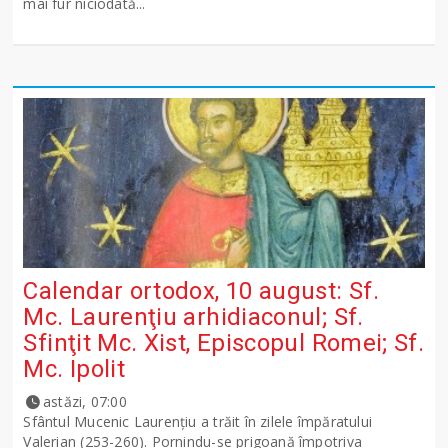
mai fur niciodată...
Calendar ortodox, 10 august: Sf.
Mc. Laurenţiu arhidiaconul; Sf.
Sfinţit Mc. Xist, Episcopul Romei; Sf.
Mc. Ipolit
astăzi, 07:00
Sfântul Mucenic Laurenţiu a trăit în zilele împăratului
Valerian (253-260). Pornindu-se prigoană împotriva