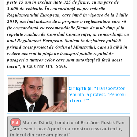
peste 15 ani în exclusivitate 325 de firme, cu un parc de
3.000 de vehicule. În concordanţă cu prevederile
Regulamentului European, care intră în vigoare de la 1 iulie
2019, am luat măsura de a propune o reglementare care să
fie concordantă cu recomandările făcute de mult timp şi în
repetate rânduri de Consiliul Concurenţei, în concordanţă cu
noul Regulament European. Suntem în dezbatere publică
privind acest proiect de Ordin al Ministrului, care să aibă în
vedere accesul la piaţa de transport public regulat de
pasageri a tuturor celor care sunt autorizaţi să facă acest
lucru"
, a spus ministrul Șova.
CITEȘTE ȘI:
"Transportatorii
renunță la protest. "Pericolul
a trecut!""
Pub
Marius Dănilă, fondatorul Brutăriei Rustik Pan:
„Am revenit acasă pentru a construi ceva autentic,
în locul din care am plecat”