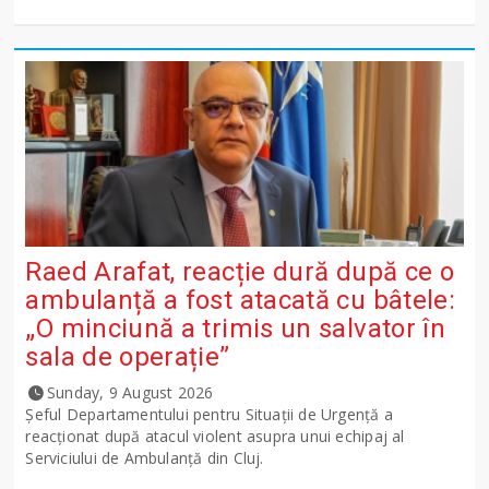
Raed Arafat, reacție dură după ce o
ambulanță a fost atacată cu bâtele:
„O minciună a trimis un salvator în
sala de operație”
Sunday, 9 August 2026
Șeful Departamentului pentru Situații de Urgență a
reacționat după atacul violent asupra unui echipaj al
Serviciului de Ambulanță din Cluj.