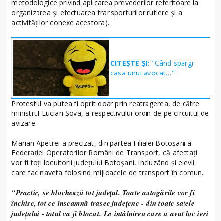
metodologice privind aplicarea prevederilor referitoare la
organizarea și efectuarea transporturilor rutiere și a
activităților conexe acestora).
CITEȘTE ȘI:
"Când spargi
casa unui avocat…"
Protestul va putea fi oprit doar prin reatragerea, de către
ministrul Lucian Șova, a respectivului ordin de pe circuitul de
avizare.
Marian Apetrei a precizat, din partea Filialei Botoșani a
Federației Operatorilor Români de Transport, că afectați
vor fi toți locuitorii județului Botoșani, incluzând și elevii
care fac naveta folosind mijloacele de transport în comun.
"Practic, se blochează tot județul. Toate autogările vor fi
închise, tot ce înseamnă trasee județene - din toate satele
județului - totul va fi blocat. La întâlnirea care a avut loc ieri