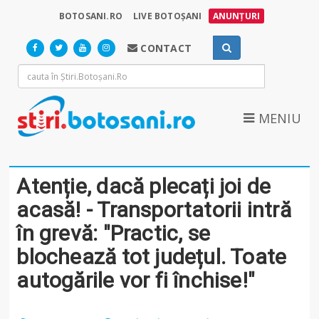
BOTOSANI.RO
LIVE BOTOȘANI
ANUNȚURI
CONTACT
MENIU
Atenție, dacă plecați joi de
acasă! - Transportatorii intră
în grevă: "Practic, se
blochează tot județul. Toate
autogările vor fi închise!"