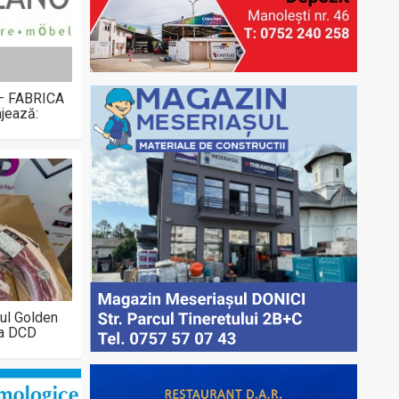
 – FABRICA
jează:
ul Golden
la DCD