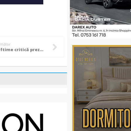
următor
Valeriu Iftime critică prezența politicii în administrația botoșăneană: „Vreau să dispară din capul fiecărui botoșănean” (Video)