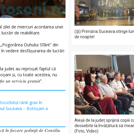
ul zilei de miercuri acordarea unei
(Și) Primăria Suceava stinge lu
ucrări de reabilitare.
de noapte!
i „Pogorârea Duhului Sfânt” din
e în vedere desfășurarea de lucrări
 la județ au reproșat faptul că
toșani și, cu toate acestea, nu
fie un serviciu gratuit
”.
ociclistul rănit grav în
mul Suceava – Botoșani a
Aleșii de la județ sprijină copiii 
deosebite la învățătură să mea
că în fiecare ședință de Consiliu
(Foto, Video)