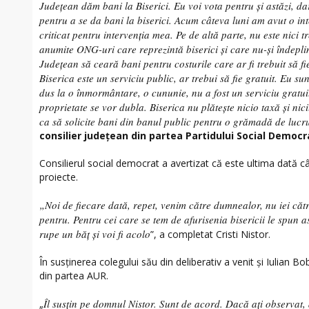
Județean dăm bani la Biserici. Eu voi vota pentru și astăzi, da
pentru a se da bani la biserici. Acum câteva luni am avut o int
criticat pentru intervenția mea. Pe de altă parte, nu este nici 
anumite ONG-uri care reprezintă biserici și care nu-și îndeplin
Județean să ceară bani pentru costurile care ar fi trebuit să fi
Biserica este un serviciu public, ar trebui să fie gratuit. Eu s
dus la o înmormântare, o cununie, nu a fost un serviciu gratui
proprietate se vor dubla. Biserica nu plătește nicio taxă și nici
ca să solicite bani din banul public pentru o grămadă de lucru
consilier județean din partea Partidului Social Democra
Consilierul social democrat a avertizat că este ultima dată 
proiecte.
„Noi de fiecare dată, repet, venim către dumnealor, nu iei căt
pentru. Pentru cei care se tem de afurisenia bisericii le spun as
rupe un băț și voi fi acolo
”, a completat Cristi Nistor.
În susținerea colegului său din deliberativ a venit și Iulian B
din partea AUR.
Îl susțin pe domnul Nistor. Sunt de acord. Dacă ați observat,
„