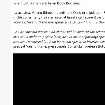
cere bani
”, a intervenit Iulian Boby Buciuleac.
La acestea, Valeriu Iftime, președintele Consiliului Județean 
multe comentarii, însă s-a rezumat la asta că fiecare lăcaș d
bugetul ăsta are Dum
acestea, Valeriu Iftime mai spune și că „
„Nu aș comenta într-un mod atât de public ajutorul sau relația
mea sau a multora, fiecare lăcaș de cult are o importanță spe
ăsta are Dumnezeul lui. E un lucru mai special la biserica ast
precizat Valeriu Iftime, președintele Consiliului Județean Boto