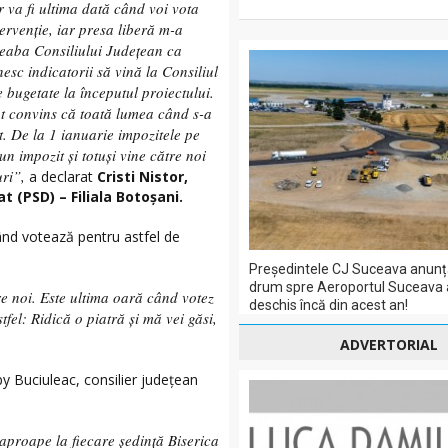
r va fi ultima dată când voi vota
ervenție, iar presa liberă m-a
treaba Consiliului Județean ca
esc indicatorii să vină la Consiliul
e bugetate la începutul proiectului.
unt convins că toată lumea când s-a
t. De la 1 ianuarie impozitele pe
un impozit și totuși vine către noi
ri”,
a declarat
Cristi Nistor,
t (PSD) – Filiala Botoșani.
când votează pentru astfel de
Președintele CJ Suceava anunț
drum spre Aeroportul Suceava a
re noi. Este ultima oară când votez
deschis încă din acest an!
tfel: Ridică o piatră și mă vei găsi,
ADVERTORIAL
oby Buciuleac, consilier județean
 aproape la fiecare ședință Biserica