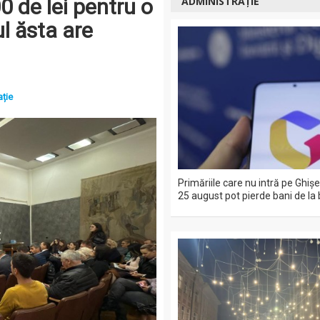
0 de lei pentru o
ADMINISTRAȚIE
l ăsta are
ație
Primăriile care nu intră pe Ghiş
25 august pot pierde bani de la 