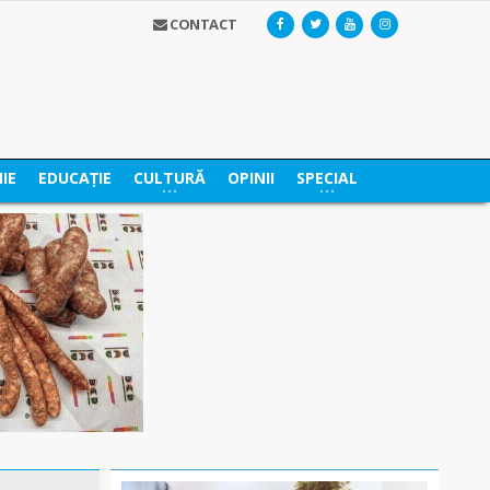
CONTACT
IE
EDUCAȚIE
CULTURĂ
OPINII
SPECIAL