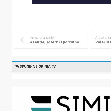
Articolul anterior
Articolul 
Atenție, șoferi! O porțiune de stradă va fi închisă circulației rutiere după ce o asfaltul s-a surpat!
SPUNE-NE OPINIA TA