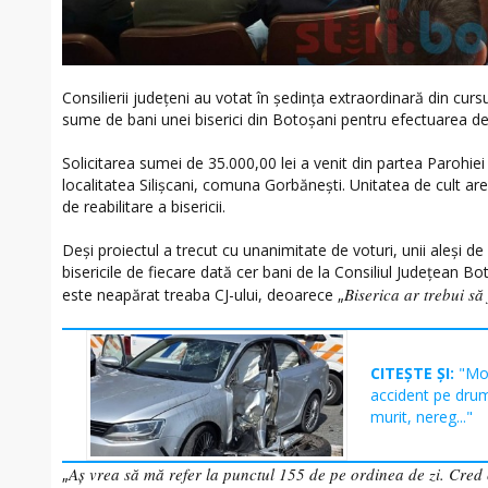
Consilierii județeni au votat în ședința extraordinară din curs
sume de bani unei biserici din Botoșani pentru efectuarea de l
Solicitarea sumei de 35.000,00 lei a venit din partea Parohie
localitatea Silișcani, comuna Gorbănești. Unitatea de cult ar
de reabilitare a bisericii.
Deși proiectul a trecut cu unanimitate de voturi, unii aleși de
bisericile de fiecare dată cer bani de la Consiliul Județean Bo
Biserica ar trebui să 
este neapărat treaba CJ-ului, deoarece „
CITEȘTE ȘI:
"Mot
accident pe dru
murit, nereg..."
Aș vrea să mă refer la punctul 155 de pe ordinea de zi. Cred 
„