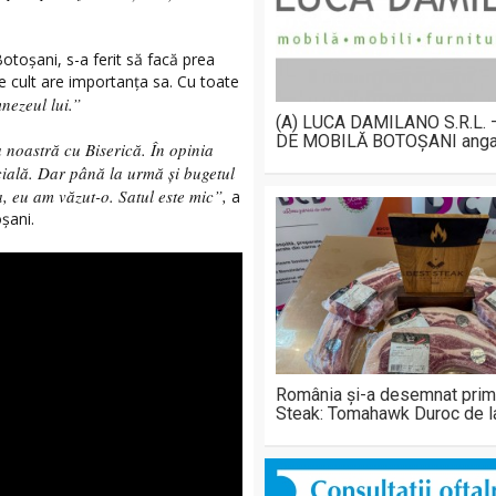
Botoșani, s-a ferit să facă prea
e cult are importanța sa. Cu toate
nezeul lui.”
(A) LUCA DAMILANO S.R.L.
DE MOBILĂ BOTOȘANI anga
 noastră cu Biserică. În opinia
cială. Dar până la urmă și bugetul
a, eu am văzut-o. Satul este mic”,
a
șani.
România și-a desemnat prim
Steak: Tomahawk Duroc de 