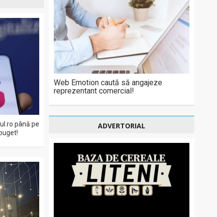
Web Emotion caută să angajeze
reprezentant comercial!
eul.ro până pe
ADVERTORIAL
buget!