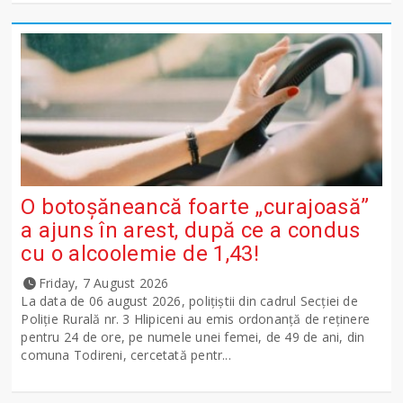
O botoșăneancă foarte „curajoasă”
a ajuns în arest, după ce a condus
cu o alcoolemie de 1,43!
Friday, 7 August 2026
La data de 06 august 2026, polițiștii din cadrul Secției de
Poliție Rurală nr. 3 Hlipiceni au emis ordonanță de reținere
pentru 24 de ore, pe numele unei femei, de 49 de ani, din
comuna Todireni, cercetată pentr...