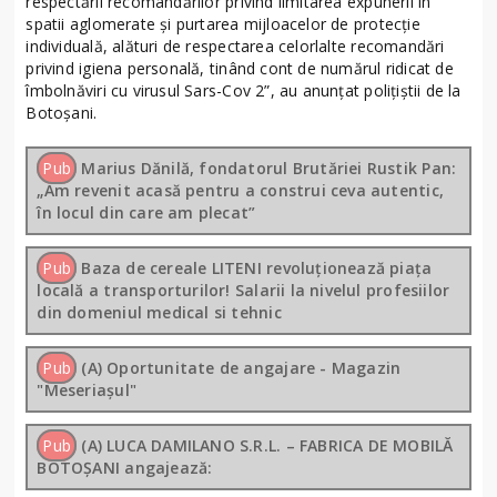
respectării recomandărilor privind limitarea expunerii in
spatii aglomerate și purtarea mijloacelor de protecție
individuală, alături de respectarea celorlalte recomandări
privind igiena personală, tinând cont de numărul ridicat de
îmbolnăviri cu virusul Sars-Cov 2”, au anunțat polițiștii de la
Botoșani.
Pub
Marius Dănilă, fondatorul Brutăriei Rustik Pan:
„Am revenit acasă pentru a construi ceva autentic,
în locul din care am plecat”
Pub
Baza de cereale LITENI revoluționează piața
locală a transporturilor! Salarii la nivelul profesiilor
din domeniul medical si tehnic
Pub
(A) Oportunitate de angajare - Magazin
"Meseriașul"
Pub
(A) LUCA DAMILANO S.R.L. – FABRICA DE MOBILĂ
BOTOȘANI angajează: