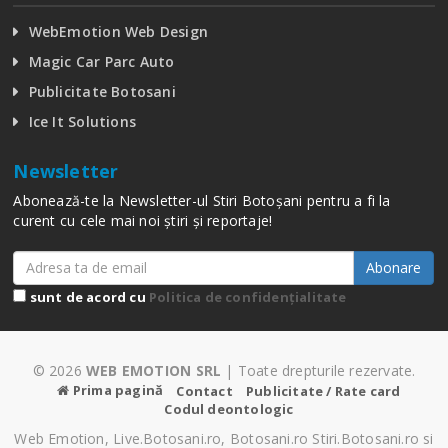
WebEmotion Web Design
Magic Car Parc Auto
Publicitate Botosani
Ice It Solutions
Newsletter
Abonează-te la Newsletter-ul Stiri Botoșani pentru a fi la
curent cu cele mai noi știri și reportaje!
Abonare
sunt de acord cu
Politica de confidențialitate
© 2026
WEB EMOTION SRL
| Toate drepturile rezervate.
Prima pagină
Contact
Publicitate / Rate card
Codul deontologic
Web Emotion, Live.Botosani.ro, Botosani.ro Stiri.Botosani.ro si