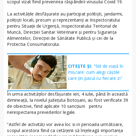
scopul vizat fiind prevenirea răspândirii virusului Covid 19.
La activităţile desfăşurate au participat politiști, jandarmi,
polițiști locali, precum și reprezentanți ai Inspectoratului
pentru Situaţii de Urgenţă, Inspectoratului Teritorial de
Muncă, Direcției Sanitar Veterinare şi pentru Siguranţa
Alimentelor, Direcției de Sănătate Publică şi cei de la
Protectia Consumatorului.
CITEȘTE ȘI:
"Stil de viață în
mișcare: cum alegi căștile
care țin pasul cu fiecare zi"
În urma activităților desfășurate ieri, 4 iulie, până în această
dimineață, la nivelul județului Botoșani, au fost verificate 39
de obiective, fiind aplicate 10 sancțiuni pentru
nerespectarea prevederilor legale.
“Astfel de activități vor avea loc si in perioada următoare,
scopul acestora fiind ca cetățenii să înțeleagă importanța