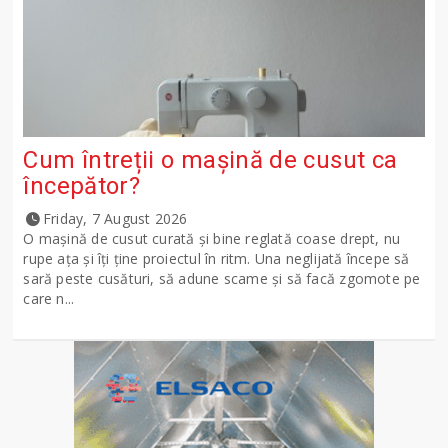
Cum întreții o mașină de cusut ca
începător?
Friday, 7 August 2026
O mașină de cusut curată și bine reglată coase drept, nu
rupe ața și îți ține proiectul în ritm. Una neglijată începe să
sară peste cusături, să adune scame și să facă zgomote pe
care n...