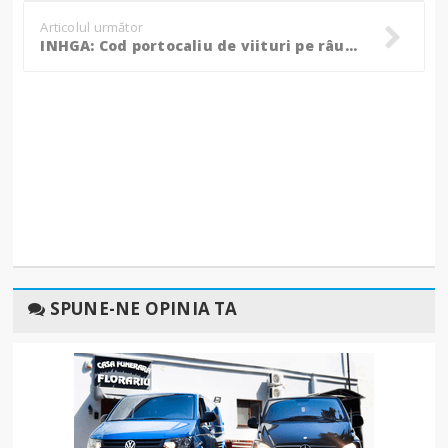
Articolul următor
INHGA: Cod portocaliu de viituri pe râul Prut până marţi la miezul nopţii
SPUNE-NE OPINIA TA