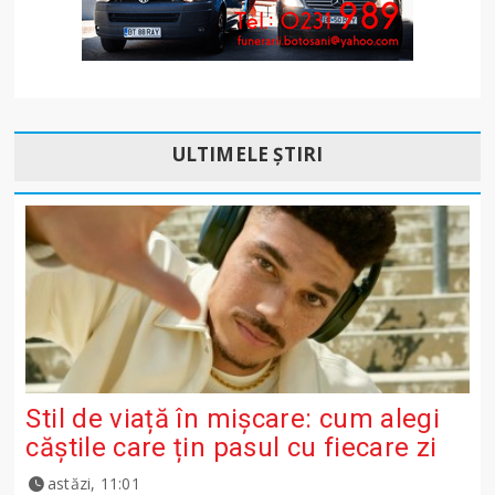
ULTIMELE ȘTIRI
Stil de viață în mișcare: cum alegi
căștile care țin pasul cu fiecare zi
astăzi, 11:01