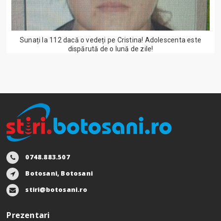
Sunați la 112 dacă o vedeți pe Cristina! Adolescenta este
dispărută de o lună de zile!
0748.883.507
Botosani, Botosani
stiri@botosani.ro
Prezentari