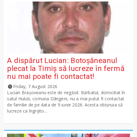
A dispărut Lucian: Botoșăneanul
plecat la Timiș să lucreze în fermă
nu mai poate fi contactat!
Friday, 7 August 2026
Lucian Brașoveanu este de negăsit. Bărbatul, domiciliat în
satul Hulub, comuna Dângeni, nu a mai putut fi contactat
de familie de pe data de 9 iunie 2026. Acesta obișnuia să
lucreze ca îngrijito...