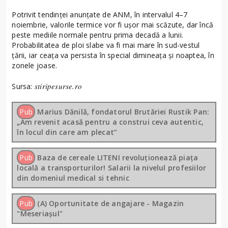
Potrivit tendinței anunțate de ANM, în intervalul 4–7
noiembrie, valorile termice vor fi ușor mai scăzute, dar încă
peste mediile normale pentru prima decadă a lunii.
Probabilitatea de ploi slabe va fi mai mare în sud-vestul
țării, iar ceața va persista în special dimineața și noaptea, în
zonele joase.
stiripesurse.ro
Sursa:
Pub
Marius Dănilă, fondatorul Brutăriei Rustik Pan:
„Am revenit acasă pentru a construi ceva autentic,
în locul din care am plecat”
Pub
Baza de cereale LITENI revoluționează piața
locală a transporturilor! Salarii la nivelul profesiilor
din domeniul medical si tehnic
Pub
(A) Oportunitate de angajare - Magazin
"Meseriașul"