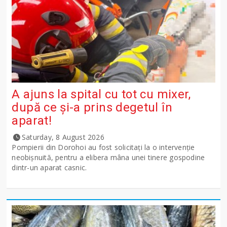
A ajuns la spital cu tot cu mixer,
după ce și-a prins degetul în
aparat!
Saturday, 8 August 2026
Pompierii din Dorohoi au fost solicitați la o intervenție
neobișnuită, pentru a elibera mâna unei tinere gospodine
dintr-un aparat casnic.