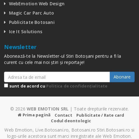
WebEmotion Web Design
Magic Car Parc Auto
Publicitate Botosani
Ice It Solutions
Newsletter
Abonează-te la Newsletter-ul Stiri Botoșani pentru a fi la
curent cu cele mai noi știri și reportaje!
Abonare
sunt de acord cu
Politica de confidențialitate
© 2026
WEB EMOTION SRL
| Toate drepturile rezervate.
Prima pagină
Contact
Publicitate / Rate card
Codul deontologic
Web Emotion, Live.Botosani.ro, Botosani.ro Stiri.Botosani.ro si
logo-urile acestora sunt marci inregistrate ale Web Emotion.