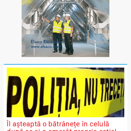
Îl așteaptă o bătrânețe în celulă