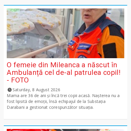
O femeie din Mileanca a născut în
Ambulanță cel de-al patrulea copil!
- FOTO
Saturday, 8 August 2026
Mama are 36 de ani și încă trei copii acasă. Nașterea nu a
fost lipsită de emoții, însă echipajul de la Substația
Darabani a gestionat corespunzător situația.