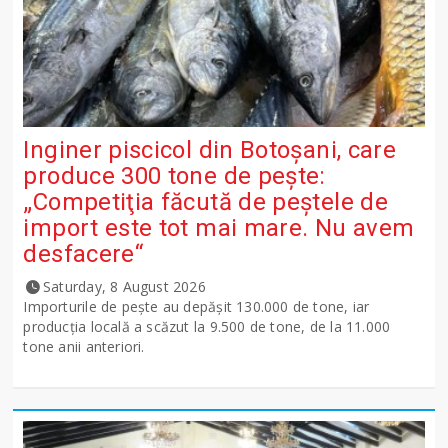
Inginer piscicol din Botoşani, care
produce 300 tone de peşte:
„Competiţia făcută de peştele de
import este tot mai mare. Nu avem
desfacere“
Saturday, 8 August 2026
Importurile de peşte au depăşit 130.000 de tone, iar
producţia locală a scăzut la 9.500 de tone, de la 11.000
tone anii anteriori.