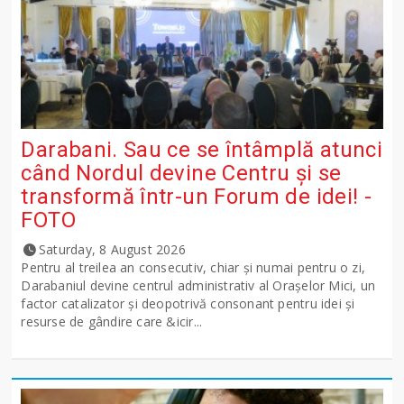
Darabani. Sau ce se întâmplă atunci
când Nordul devine Centru și se
transformă într-un Forum de idei! -
FOTO
Saturday, 8 August 2026
Pentru al treilea an consecutiv, chiar și numai pentru o zi,
Darabaniul devine centrul administrativ al Orașelor Mici, un
factor catalizator și deopotrivă consonant pentru idei și
resurse de gândire care &icir...