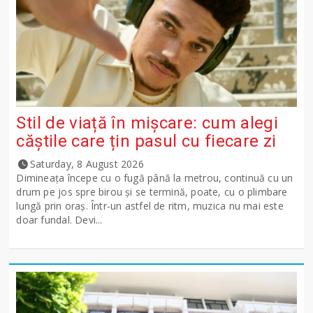
Stil de viață în mișcare: cum alegi
căștile care țin pasul cu fiecare zi
Saturday, 8 August 2026
Dimineața începe cu o fugă până la metrou, continuă cu un
drum pe jos spre birou și se termină, poate, cu o plimbare
lungă prin oraș. Într-un astfel de ritm, muzica nu mai este
doar fundal. Devi...