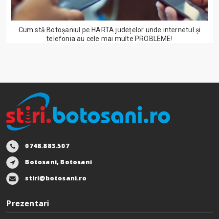
Cum stă Botoșaniul pe HARTA județelor unde internetul și
telefonia au cele mai multe PROBLEME!
0748.883.507
Botosani, Botosani
stiri@botosani.ro
Prezentari