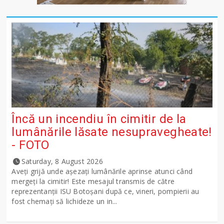
Încă un incendiu în cimitir de la
lumânările lăsate nesupravegheate!
- FOTO
Saturday, 8 August 2026
Aveți grijă unde așezați lumânările aprinse atunci când
mergeți la cimitir! Este mesajul transmis de către
reprezentanții ISU Botoșani după ce, vineri, pompierii au
fost chemați să lichideze un in...