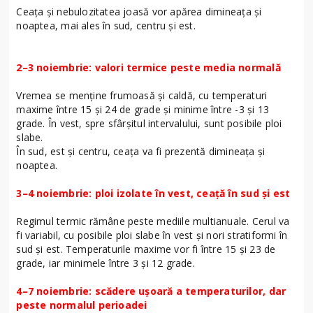
Ceața și nebulozitatea joasă vor apărea dimineața și
noaptea, mai ales în sud, centru și est.
2–3 noiembrie: valori termice peste media normală
Vremea se menține frumoasă și caldă, cu temperaturi
maxime între 15 și 24 de grade și minime între -3 și 13
grade. În vest, spre sfârșitul intervalului, sunt posibile ploi
slabe.
În sud, est și centru, ceața va fi prezentă dimineața și
noaptea.
3–4 noiembrie: ploi izolate în vest, ceață în sud și est
Regimul termic rămâne peste mediile multianuale. Cerul va
fi variabil, cu posibile ploi slabe în vest și nori stratiformi în
sud și est. Temperaturile maxime vor fi între 15 și 23 de
grade, iar minimele între 3 și 12 grade.
4–7 noiembrie: scădere ușoară a temperaturilor, dar
peste normalul perioadei