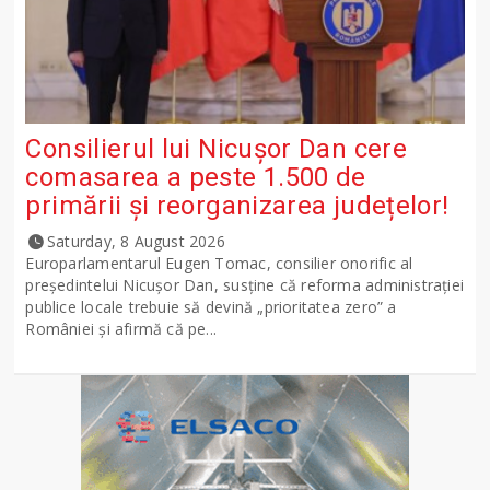
Consilierul lui Nicușor Dan cere
comasarea a peste 1.500 de
primării și reorganizarea județelor!
Saturday, 8 August 2026
Europarlamentarul Eugen Tomac, consilier onorific al
președintelui Nicușor Dan, susține că reforma administrației
publice locale trebuie să devină „prioritatea zero” a
României și afirmă că pe...