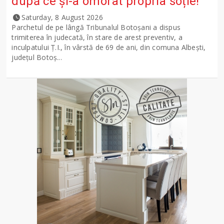
după ce și-a omorât propria soție!
Saturday, 8 August 2026
Parchetul de pe lângă Tribunalul Botoşani a dispus
trimiterea în judecată, în stare de arest preventiv, a
inculpatului Ț.I., în vârstă de 69 de ani, din comuna Albești,
județul Botoș...