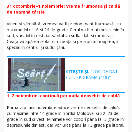
31 octombrie–1 noiembrie: vreme frumoasă și caldă
de toamnă târzie
Vineri și sâmbătă, vremea va fi predominant frumoasă, cu
maxime între 16 și 24 de grade. Cerul va fi mai mult senin în
sud, variabil în rest, iar vântul va sufla slab și moderat.
Ceața va apărea izolat dimineața și pe alocuri noaptea, în
special în centrul și sudul țării.
CITEȘTE ȘI:
"LOC DE DAT
CU… EPIGRAMA (418)"
1–2 noiembrie: continuă perioada deosebit de caldă
Prima zi a lunii noiembrie aduce vreme deosebit de caldă,
cu maxime între 14 grade în nordul Moldovei și 22–23 de
grade în sud și vest. Minimele vor coborî până la -3 grade în
depresiunile din est, dar vor urca până la 13 grade pe litoral.