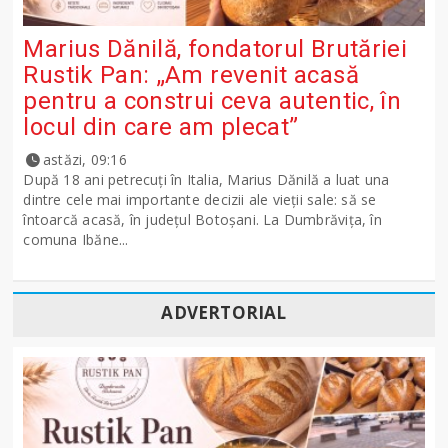
Marius Dănilă, fondatorul Brutăriei
Rustik Pan: „Am revenit acasă
pentru a construi ceva autentic, în
locul din care am plecat”
astăzi, 09:16
După 18 ani petrecuți în Italia, Marius Dănilă a luat una
dintre cele mai importante decizii ale vieții sale: să se
întoarcă acasă, în județul Botoșani. La Dumbrăvița, în
comuna Ibăne...
ADVERTORIAL