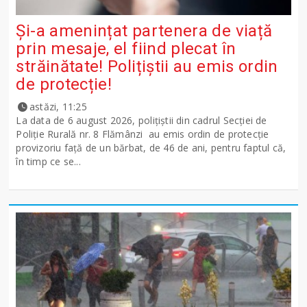
Și-a amenințat partenera de viață
prin mesaje, el fiind plecat în
străinătate! Polițiștii au emis ordin
de protecție!
astăzi, 11:25
La data de 6 august 2026, polițiștii din cadrul Secției de
Poliție Rurală nr. 8 Flămânzi au emis ordin de protecție
provizoriu față de un bărbat, de 46 de ani, pentru faptul că,
în timp ce se...