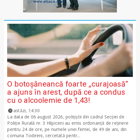
O botoșăneancă foarte „curajoasă”
a ajuns în arest, după ce a condus
cu o alcoolemie de 1,43!
astăzi, 14:30
La data de 06 august 2026, polițiștii din cadrul Secției de
Poliție Rurală nr. 3 Hlipiceni au emis ordonanță de reținere
pentru 24 de ore, pe numele unei femei, de 49 de ani, din
comuna Todireni, cercetată pentr...