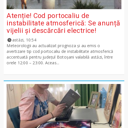
Atenție! Cod portocaliu de
instabilitate atmosferică: Se anunță
vijelii și descărcări electrice!
astăzi, 10:54
Meteorologii au actualizat prognoza și au emis o
avertizare tip cod portocaliu de instabilitate atmosferică
accentuată pentru județul Botoșani valabilă astăzi, între
orele 12:00 – 23:00. Aceas...