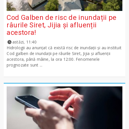
Cod Galben de risc de inundații pe
râurile Siret, Jijia și afluenții
acestora!
astăzi, 11:40
Hidrologii au anunțat că există risc de inundații și au instituit
Cod galben de inundații pe râurile Siret, Jijia și afluenții
acestora, până mâine, la ora 12:00. Fenomenele
prognozate sunt ...