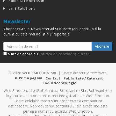
Publicitate Botosani
Ice It Solutions
Newsletter
Abonează-te la Newsletter-ul Stiri Botoșani pentru a fi la
curent cu cele mai noi știri și reportaje!
Abonare
sunt de acord cu
Politica de confidențialitate
© 2026
WEB EMOTION SRL
| Toate drepturile rezervate.
Prima pagină
Contact
Publicitate / Rate card
Codul deontologic
Web Emotion, Live.Botosani.ro, Botosani.ro Stiri.Botosani.ro si
logo-urile acestora sunt marci inregistrate ale Web Emotion.
Toate celelalte marci sunt proprietatea companiilor
detinatoare. Reproducerea continutului din acest site este
permisa numai cu acordul Web Emotion.