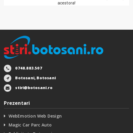
acestora!
0748.883.507
Botosani, Botosani
stiri@botosani.ro
Prezentari
WebEmotion Web Design
Magic Car Parc Auto