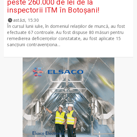
peste 260.000 de lei de la
inspectorii ITM în Botoșani!
astăzi, 15:30
În cursul lunii iulie, în domeniul relațiilor de muncă, au fost
efectuate 67 controale. Au fost dispuse 80 măsuri pentru
remedierea deficiențelor constatate, au fost aplicate 15
sancţiuni contravenționa...