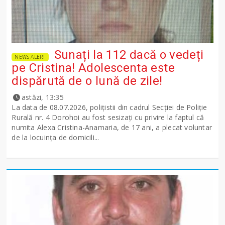
Sunați la 112 dacă o vedeți
NEWS ALERT
pe Cristina! Adolescenta este
dispărută de o lună de zile!
astăzi, 13:35
La data de 08.07.2026, polițistii din cadrul Secției de Poliție
Rurală nr. 4 Dorohoi au fost sesizați cu privire la faptul că
numita Alexa Cristina-Anamaria, de 17 ani, a plecat voluntar
de la locuința de domicili...