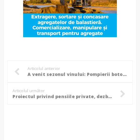
Articolul anterior
A venit sezonul vinului: Pompierii botoșăneni sfătuiesc cetățenii cum să prevină tragediile!
Articolul următor
Proiectul privind pensiile private, dezbătut azi în Senat. Cum vor putea fi retrași banii