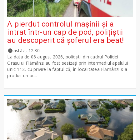
A pierdut controlul mașinii și a
intrat într-un cap de pod, polițiștii
au descoperit că șoferul era beat!
astăzi, 12:30
La data de 06 august 2026, polițiștii din cadrul Poliției
Orașului Flămânzi au fost sesizați prin intermediul apelului
unic 112, cu privire la faptul că, în localitatea Flămânzi s-a
produs un ac...