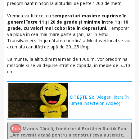
predominant ninsori la altitudini de peste 1700 de metri.
Vremea va fi rece, cu
temperaturi maxime cuprinse în
general între 11 și 20 de grade și minime între 1 și 10
grade, cu valori mai coborâte în depresiuni
. Temporar
va ploua în cea mai mare parte a țării, iar în estul
Transilvaniei și în jumătatea nordică a Moldovei local se vor
acumula cantități de apă de 20...25 l/mp.
La munte, la altitudini mai mari de 1700 m, vor predomina
ninsorile și se va depune strat de zăpadă, în medie de 5...10
cm.
CITEȘTE ȘI:
"Alegeri libere în
lumea insectelor! (Video)"
Pub
Marius Dănilă, fondatorul Brutăriei Rustik Pan:
„Am revenit acasă pentru a construi ceva autentic,