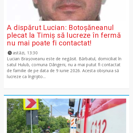
A dispărut Lucian: Botoșăneanul
plecat la Timiș să lucreze în fermă
nu mai poate fi contactat!
astăzi, 13:30
Lucian Brașoveanu este de negăsit. Bărbatul, domiciliat în
satul Hulub, comuna Dângeni, nu a mai putut fi contactat
de familie de pe data de 9 iunie 2026. Acesta obișnuia să
lucreze ca îngrijito...