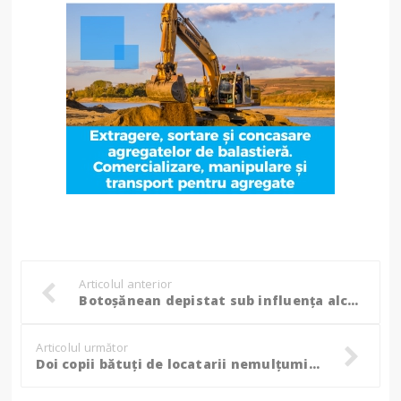
Articolul anterior
Botoșănean depistat sub influența alcoolului la volanul unui vehicul neînmatriculat, sustras de la fosta parteneră
Articolul următor
Doi copii bătuți de locatarii nemulțumiți de gălăgia de sub geamul lor, agresorii au fost reținuți!