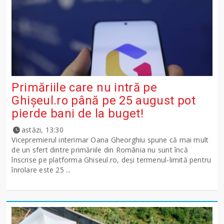
Primăriile care nu intră pe
Ghişeul.ro până pe 25 august pot
pierde bani de la buget!
astăzi, 13:30
Vicepremierul interimar Oana Gheorghiu spune că mai mult
de un sfert dintre primăriile din România nu sunt încă
înscrise pe platforma Ghiseul.ro, deși termenul-limită pentru
înrolare este 25 ...