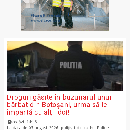
Droguri găsite în buzunarul unui
bărbat din Botoșani, urma să le
împartă cu alții doi!
astăzi, 14:16
La data de 05 august 2026, polițiștii din cadrul Poliției