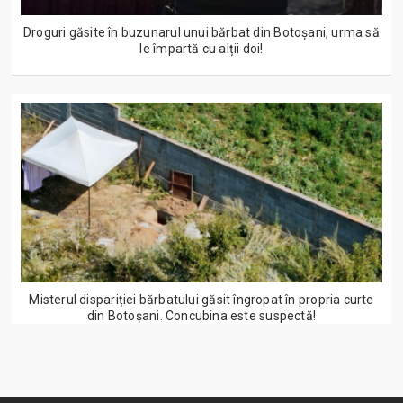
Droguri găsite în buzunarul unui bărbat din Botoșani, urma să
le împartă cu alții doi!
Misterul dispariției bărbatului găsit îngropat în propria curte
din Botoșani. Concubina este suspectă!