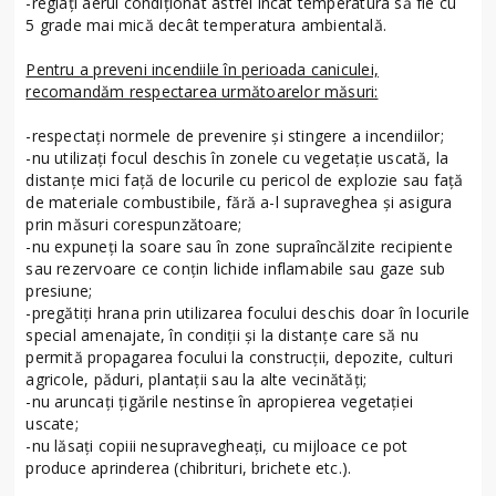
-reglaţi aerul condiţionat astfel încât temperatura să fie cu
5 grade mai mică decât temperatura ambientală.
Pentru a preveni incendiile în perioada caniculei,
recomandăm respectarea următoarelor măsuri:
-respectați normele de prevenire și stingere a incendiilor;
-nu utilizați focul deschis în zonele cu vegetație uscată, la
distanțe mici față de locurile cu pericol de explozie sau față
de materiale combustibile, fără a-l supraveghea și asigura
prin măsuri corespunzătoare;
-nu expuneți la soare sau în zone supraîncălzite recipiente
sau rezervoare ce conțin lichide inflamabile sau gaze sub
presiune;
-pregătiți hrana prin utilizarea focului deschis doar în locurile
special amenajate, în condiții și la distanțe care să nu
permită propagarea focului la construcții, depozite, culturi
agricole, păduri, plantații sau la alte vecinătăți;
-nu aruncați țigările nestinse în apropierea vegetației
uscate;
-nu lăsați copiii nesupravegheați, cu mijloace ce pot
produce aprinderea (chibrituri, brichete etc.).