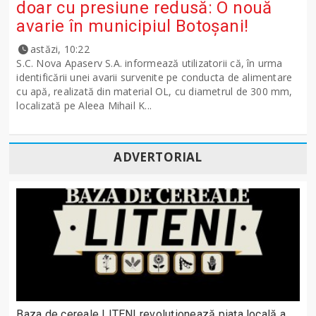
doar cu presiune redusă: O nouă
avarie în municipiul Botoșani!
astăzi, 10:22
S.C. Nova Apaserv S.A. informează utilizatorii că, în urma
identificării unei avarii survenite pe conducta de alimentare
cu apă, realizată din material OL, cu diametrul de 300 mm,
localizată pe Aleea Mihail K...
ADVERTORIAL
Baza de cereale LITENI revoluționează piața locală a