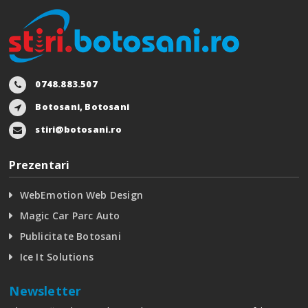
0748.883.507
Botosani, Botosani
stiri@botosani.ro
Prezentari
WebEmotion Web Design
Magic Car Parc Auto
Publicitate Botosani
Ice It Solutions
Newsletter