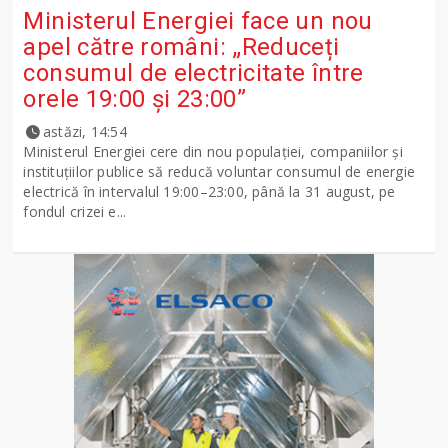
Ministerul Energiei face un nou
apel către români: „Reduceți
consumul de electricitate între
orele 19:00 și 23:00”
astăzi, 14:54
Ministerul Energiei cere din nou populației, companiilor și
instituțiilor publice să reducă voluntar consumul de energie
electrică în intervalul 19:00–23:00, până la 31 august, pe
fondul crizei e...