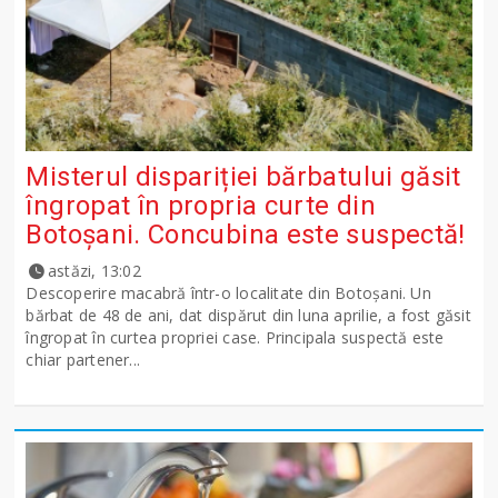
Misterul dispariției bărbatului găsit
îngropat în propria curte din
Botoșani. Concubina este suspectă!
astăzi, 13:02
Descoperire macabră într-o localitate din Botoșani. Un
bărbat de 48 de ani, dat dispărut din luna aprilie, a fost găsit
îngropat în curtea propriei case. Principala suspectă este
chiar partener...