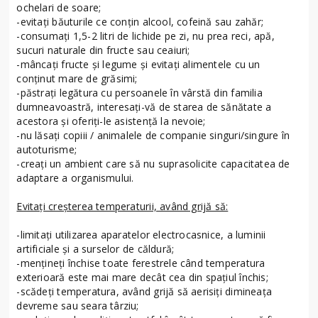
ochelari de soare;
-evitaţi băuturile ce conţin alcool, cofeină sau zahăr;
-consumaţi 1,5-2 litri de lichide pe zi, nu prea reci, apă,
sucuri naturale din fructe sau ceaiuri;
-mâncaţi fructe şi legume şi evitaţi alimentele cu un
conţinut mare de grăsimi;
-păstraţi legătura cu persoanele în vârstă din familia
dumneavoastră, interesați-vă de starea de sănătate a
acestora şi oferiţi-le asistenţă la nevoie;
-nu lăsaţi copiii / animalele de companie singuri/singure în
autoturisme;
-creaţi un ambient care să nu suprasolicite capacitatea de
adaptare a organismului.
Evitaţi creşterea temperaturii, având grijă să:
-limitaţi utilizarea aparatelor electrocasnice, a luminii
artificiale şi a surselor de căldură;
-menţineţi închise toate ferestrele când temperatura
exterioară este mai mare decât cea din spaţiul închis;
-scădeţi temperatura, având grijă să aerisiţi dimineaţa
devreme sau seara târziu;