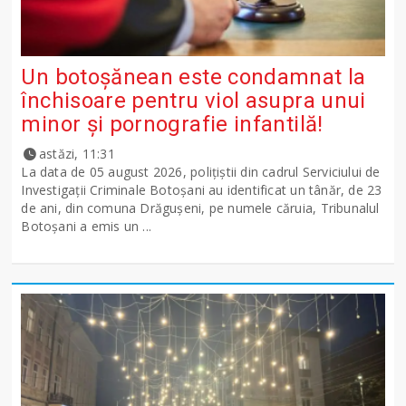
Un botoșănean este condamnat la
închisoare pentru viol asupra unui
minor și pornografie infantilă!
astăzi, 11:31
La data de 05 august 2026, polițiștii din cadrul Serviciului de
Investigații Criminale Botoșani au identificat un tânăr, de 23
de ani, din comuna Drăgușeni, pe numele căruia, Tribunalul
Botoșani a emis un ...