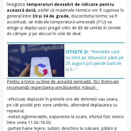
înregistra
temperaturi deosebit de ridicate pentru
această dată,
astfel că maximele termice vor fi cuprinse în
general între
30 și 34 de grade,
disconfortul termic va fi
accentuat, iar indicele temperatură-umezeală (ITU) va
atinge și depăși ușor pragul critic de 80 de unități în zonele
de câmpie și pe alocuri în cele de deal.
CITEȘTE ȘI:
"Primăriile care
nu intră pe Ghişeul.ro până pe
25 august pot pierde bani de
la b..."
Pentru a trece cu bine de această perioadă, ISU Botoșani
recomandă respectarea următoarelor măsuri:
-efectuaţi deplasări în primele ore ale dimineţii sau seara,
pe cât posibil prin zone umbrite, alternând deplasarea cu
repausul;
-evitaţi aglomeraţiile, expunerea la soare, efortul fizic intens
între orele 11.00-18.00;
-purtaţi haine lejere, subţiri, deschise la culoare, pălării şi