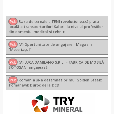
Pub
Baza de cereale LITENI revoluționează piața
locală a transporturilor! Salarii la nivelul profesiilor
din domeniul medical si tehnic
Pub
(A) Oportunitate de angajare - Magazin
"Meseriașul"
Pub
(A) LUCA DAMILANO S.R.L. – FABRICA DE MOBILĂ
BOTOȘANI angajează:
Pub
România și-a desemnat primul Golden Steak:
Tomahawk Duroc de la DCD