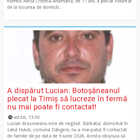
numita Alexa Cristina-Anamaria, de 17 ani, a plecat voluntar
de la locuința de domicili...
A dispărut Lucian: Botoșăneanul
plecat la Timiș să lucreze în fermă
nu mai poate fi contactat!
astăzi, 13:30
Lucian Brașoveanu este de negăsit. Bărbatul, domiciliat în
satul Hulub, comuna Dângeni, nu a mai putut fi contactat
de familie de pe data de 9 iunie 2026. Acesta obișnuia să