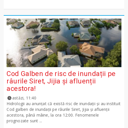
Cod Galben de risc de inundații pe
râurile Siret, Jijia și afluenții
acestora!
astăzi, 11:40
Hidrologii au anunțat că există risc de inundații și au instituit
Cod galben de inundații pe râurile Siret, Jijia și afluenții
acestora, până mâine, la ora 12:00. Fenomenele
prognozate sunt ...