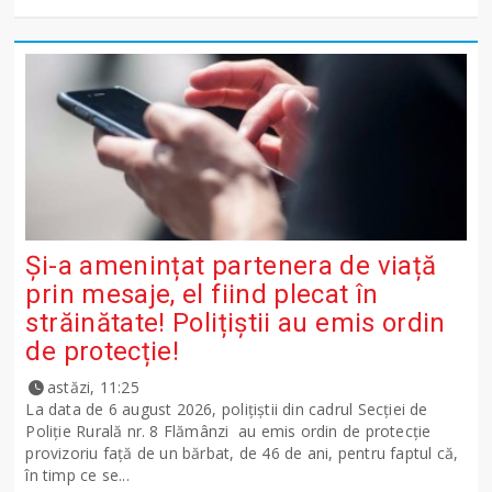
Și-a amenințat partenera de viață
prin mesaje, el fiind plecat în
străinătate! Polițiștii au emis ordin
de protecție!
astăzi, 11:25
La data de 6 august 2026, polițiștii din cadrul Secției de
Poliție Rurală nr. 8 Flămânzi au emis ordin de protecție
provizoriu față de un bărbat, de 46 de ani, pentru faptul că,
în timp ce se...