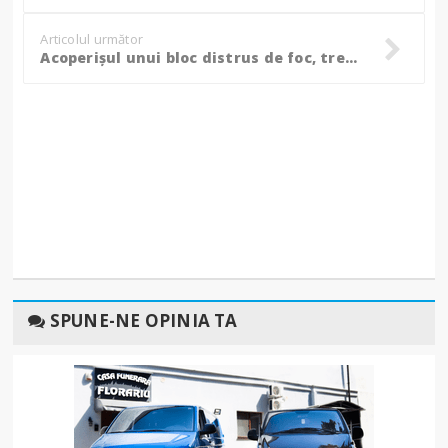
Articolul următor
Acoperișul unui bloc distrus de foc, trei persoane au primit îngrijiri medicale! (Foto, Video)
SPUNE-NE OPINIA TA