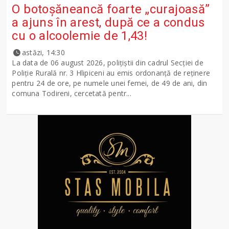
O botoșăneancă foarte „curajoasă”
a ajuns în arest, după ce a condus
cu o alcoolemie de 1,43!
astăzi, 14:30
La data de 06 august 2026, polițiștii din cadrul Secției de
Poliție Rurală nr. 3 Hlipiceni au emis ordonanță de reținere
pentru 24 de ore, pe numele unei femei, de 49 de ani, din
comuna Todireni, cercetată pentr...