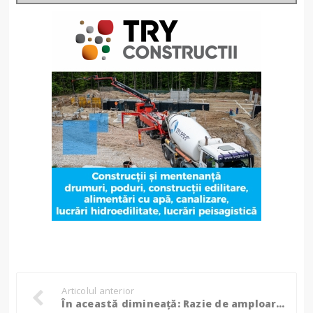
Articolul anterior
În această dimineață: Razie de amploare în zona Cișmea, percheziții și persoane verificate! (Foto)