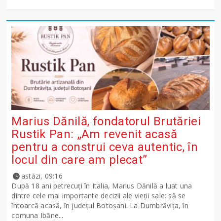
Marius Dănilă, fondatorul Brutăriei
Rustik Pan: „Am revenit acasă
pentru a construi ceva autentic, în
locul din care am plecat”
astăzi, 09:16
După 18 ani petrecuți în Italia, Marius Dănilă a luat una
dintre cele mai importante decizii ale vieții sale: să se
întoarcă acasă, în județul Botoșani. La Dumbrăvița, în
comuna Ibăne...