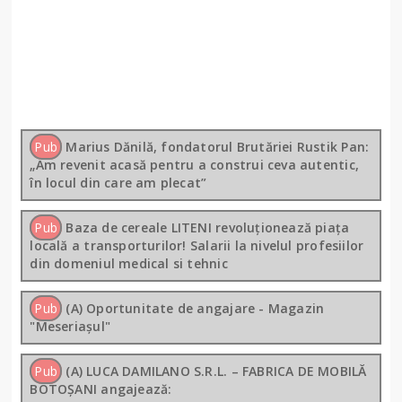
Pub
Marius Dănilă, fondatorul Brutăriei Rustik Pan:
„Am revenit acasă pentru a construi ceva autentic,
în locul din care am plecat”
Pub
Baza de cereale LITENI revoluționează piața
locală a transporturilor! Salarii la nivelul profesiilor
din domeniul medical si tehnic
Pub
(A) Oportunitate de angajare - Magazin
"Meseriașul"
Pub
(A) LUCA DAMILANO S.R.L. – FABRICA DE MOBILĂ
BOTOȘANI angajează: