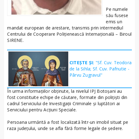
Pe numele
său fusese
emis un
mandat european de arestare, transmis prin intermediul
Centrului de Cooperare Polițienească Internațională – Biroul
SIRENE.
CITEȘTE ȘI:
"Sf. Cuv. Teodora
de la Sihla; Sf. Cuv. Pafnutie -
Pârvu Zugravul"
În urma informațiilor obținute, la nivelul IPJ Botoșani au
fost constituite echipe de căutare, formate din polițiști din
cadrul Serviciului de Investigații Criminale și luptători ai
Serviciului pentru Acțiuni Speciale.
Persoana urmărită a fost localizată într-un imobil situat pe
raza județului, unde se afla fără forme legale de ședere.