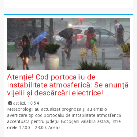
Atenție! Cod portocaliu de
instabilitate atmosferică: Se anunță
vijelii și descărcări electrice!
astăzi, 10:54
Meteorologii au actualizat prognoza și au emis o
avertizare tip cod portocaliu de instabilitate atmosferică
accentuată pentru județul Botoșani valabilă astăzi, între
orele 12:00 – 23:00. Aceas...