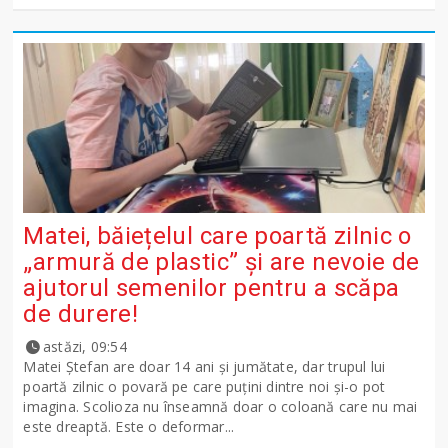
Matei, băiețelul care poartă zilnic o
„armură de plastic” și are nevoie de
ajutorul semenilor pentru a scăpa
de durere!
astăzi, 09:54
Matei Ștefan are doar 14 ani și jumătate, dar trupul lui
poartă zilnic o povară pe care puțini dintre noi și-o pot
imagina. Scolioza nu înseamnă doar o coloană care nu mai
este dreaptă. Este o deformar...