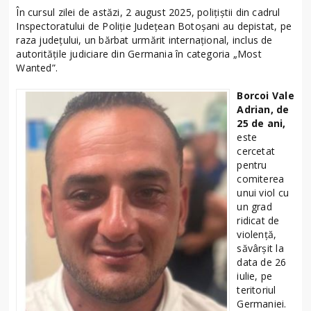
În cursul zilei de astăzi, 2 august 2025, polițiștii din cadrul
Inspectoratului de Poliție Județean Botoșani au depistat, pe
raza județului, un bărbat urmărit internațional, inclus de
autoritățile judiciare din Germania în categoria „Most
Wanted”.
Borcoi Vale
Adrian, de
25 de ani,
este
cercetat
pentru
comiterea
unui viol cu
un grad
ridicat de
violență,
săvârșit la
data de 26
iulie, pe
teritoriul
Germaniei.