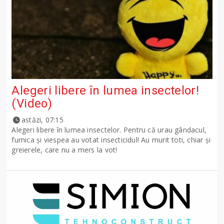
Alegeri libere în lumea insectelor!
(Video)
astăzi, 07:15
Alegeri libere în lumea insectelor. Pentru că urau gândacul,
furnica și viespea au votat insecticidul! Au murit toti, chiar și
greierele, care nu a mers la vot!