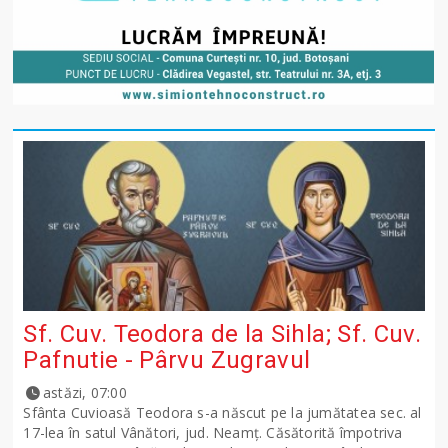
Sf. Cuv. Teodora de la Sihla; Sf. Cuv.
Pafnutie - Pârvu Zugravul
astăzi, 07:00
Sfânta Cuvioasă Teodora s-a născut pe la jumătatea sec. al
17-lea în satul Vânători, jud. Neamţ. Căsătorită împotriva