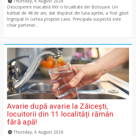
Thursday, 6 August 2026
Descoperire macabră într-o localitate din Botoșani. Un
bărbat de 48 de ani, dat dispărut din luna aprilie, a fost găsit
îngropat în curtea propriei case. Principala suspectă este
chiar partener...
Avarie după avarie la Zăicești,
locuitorii din 11 localități rămân
fără apă!
Thursday, 6 August 2026