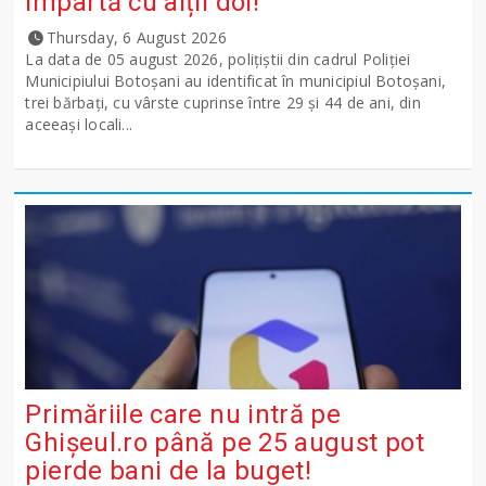
împartă cu alții doi!
Thursday, 6 August 2026
La data de 05 august 2026, polițiștii din cadrul Poliției
Municipiului Botoșani au identificat în municipiul Botoșani,
trei bărbați, cu vârste cuprinse între 29 și 44 de ani, din
aceeași locali...
Primăriile care nu intră pe
Ghişeul.ro până pe 25 august pot
pierde bani de la buget!