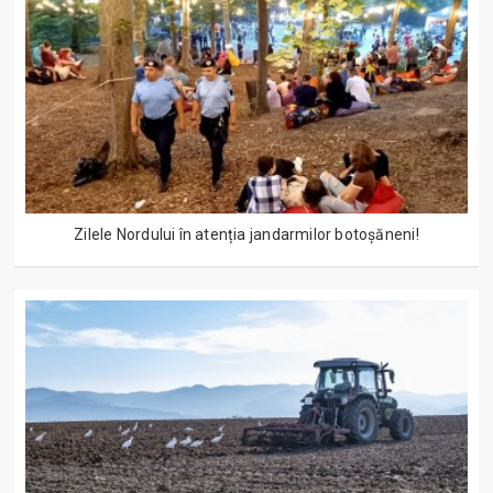
Zilele Nordului în atenția jandarmilor botoșăneni!