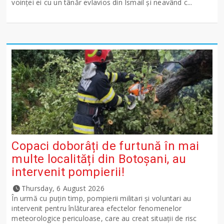
voinţei ei cu un tânăr evlavios din Ismail şi neavând c...
Copaci doborâți de furtună în mai
multe localități din Botoșani, au
intervenit pompierii!
Thursday, 6 August 2026
În urmă cu puțin timp, pompierii militari și voluntari au
intervenit pentru înlăturarea efectelor fenomenelor
meteorologice periculoase, care au creat situații de risc