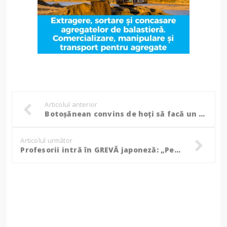
Articolul anterior
Botoșănean convins de hoți să facă un împrumut de 40.000 de lei, polițiștii au încercat să împiedice înșelăciunea! (Video)
Articolul următor
Profesorii intră în GREVĂ japoneză: „Personalul didactic este neliniștit și revoltat!”