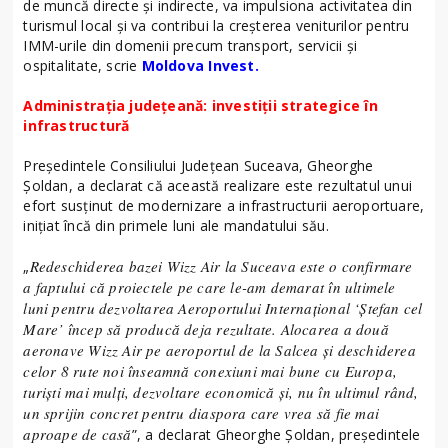
de muncă directe și indirecte, va impulsiona activitatea din
turismul local și va contribui la creșterea veniturilor pentru
IMM-urile din domenii precum transport, servicii și
ospitalitate, scrie
Moldova Invest.
Administrația județeană: investiții strategice în
infrastructură
Președintele Consiliului Județean Suceava, Gheorghe
Șoldan, a declarat că această realizare este rezultatul unui
efort susținut de modernizare a infrastructurii aeroportuare,
inițiat încă din primele luni ale mandatului său.
Redeschiderea bazei Wizz Air la Suceava este o confirmare
„
a faptului că proiectele pe care le-am demarat în ultimele
luni pentru dezvoltarea Aeroportului Internațional ‘Ștefan cel
Mare’ încep să producă deja rezultate. Alocarea a două
aeronave Wizz Air pe aeroportul de la Salcea și deschiderea
celor 8 rute noi înseamnă conexiuni mai bune cu Europa,
turiști mai mulți, dezvoltare economică și, nu în ultimul rând,
un sprijin concret pentru diaspora care vrea să fie mai
aproape de casă
”, a declarat Gheorghe Șoldan, președintele