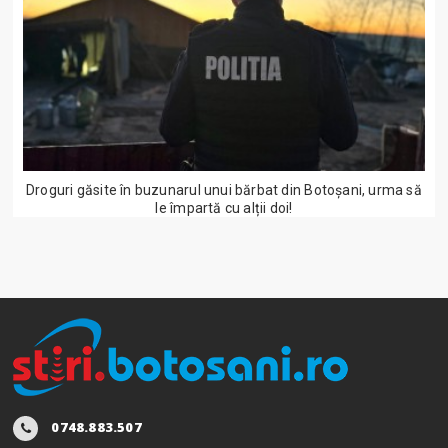
Droguri găsite în buzunarul unui bărbat din Botoșani, urma să
le împartă cu alții doi!
0748.883.507