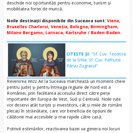
deschide noi oportunități pentru economie, turism și
mobilitatea forței de muncă.
Noile destinații disponibile din Suceava sunt:
Viena,
Bruxelles Charleroi, Veneția, Bologna, Birmingham,
Milano Bergamo, Larnaca, Karlsruhe / Baden-Baden.
CITEȘTE ȘI:
"Sf. Cuv. Teodora
de la Sihla; Sf. Cuv. Pafnutie -
Pârvu Zugravul"
Revenirea Wizz Air la Suceava marchează un moment-cheie
pentru județ și pentru întreaga regiune de nord-est a
României, prin facilitarea accesului direct către piețe
importante din Europa de Vest, Sud și Centrală. Noile rute
vor deservi atât turiștii și investitorii, cât și miile de români
plecați în străinătate, care vor beneficia de opțiuni de
călătorie mai accesibile și mai rapide către casă.
Potrivit estimărilor, reactivarea bazei va genera noi locuri