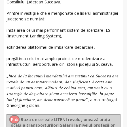
Consiliului Județean Suceava.
Printre investițiile cheie menționate de liderul administrației
județene se numără:
instalarea celui mai performant sistem de aterizare ILS
(Instrument Landing System),
extinderea platformei de îmbarcare-debarcare,
pregătirea celui mai amplu proiect de modernizare a
infrastructurii aeroportuare din istoria județului Suceava.
Încă de la începutul mandatului am susținut că Suceava are
„
nevoie de un aeroport modern, dar și eficient. Acesta este
motivul pentru care, alături de echipa mea, am venit cu o
strategie de dezvoltare și am accelerat investițiile. În șapte
luni și jumătate, am demonstrat că se poate
”, a mai adăugat
Gheorghe Șoldan.
Pub
Baza de cereale LITENI revoluționează piața
locală a transporturilor! Salarii la nivelul profesiilor