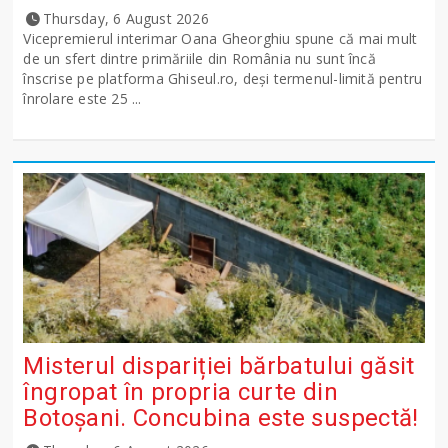
Thursday, 6 August 2026
Vicepremierul interimar Oana Gheorghiu spune că mai mult
de un sfert dintre primăriile din România nu sunt încă
înscrise pe platforma Ghiseul.ro, deși termenul-limită pentru
înrolare este 25 ...
Misterul dispariției bărbatului găsit
îngropat în propria curte din
Botoșani. Concubina este suspectă!