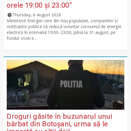
orele 19:00 și 23:00”
Thursday, 6 August 2026
Ministerul Energiei cere din nou populației, companiilor și
instituțiilor publice să reducă voluntar consumul de energie
electrică în intervalul 19:00–23:00, până la 31 august, pe
fondul crizei e...
Droguri găsite în buzunarul unui
bărbat din Botoșani, urma să le