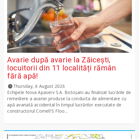
Avarie după avarie la Zăicești,
locuitorii din 11 localități rămân
fără apă!
Thursday, 6 August 2026
Echipele Nova Apaserv S.A. Botoșani au finalizat lucrările de
remediere a avariei produse la conducta de alimentare cu
apă avariată accidental în timpul lucrărilor executate de
constructorul Cornell'S Floo...