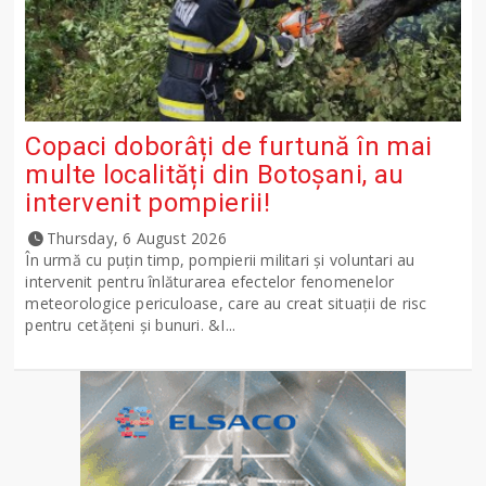
Copaci doborâți de furtună în mai
multe localități din Botoșani, au
intervenit pompierii!
Thursday, 6 August 2026
În urmă cu puțin timp, pompierii militari și voluntari au
intervenit pentru înlăturarea efectelor fenomenelor
meteorologice periculoase, care au creat situații de risc
pentru cetățeni și bunuri. &I...