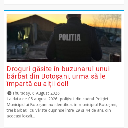
Droguri găsite în buzunarul unui
bărbat din Botoșani, urma să le
împartă cu alții doi!
Thursday, 6 August 2026
La data de 05 august 2026, polițiștii din cadrul Poliției
Municipiului Botoșani au identificat în municipiul Botoșani,
trei bărbați, cu vârste cuprinse între 29 și 44 de ani, din
aceeași locali...