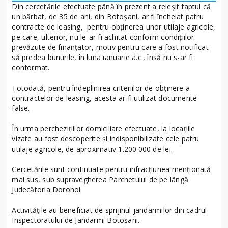
Din cercetările efectuate până în prezent a reieșit faptul că
un bărbat, de 35 de ani, din Botoșani, ar fi încheiat patru
contracte de leasing, pentru obținerea unor utilaje agricole,
pe care, ulterior, nu le-ar fi achitat conform condițiilor
prevăzute de finanțator, motiv pentru care a fost notificat
să predea bunurile, în luna ianuarie a.c., însă nu s-ar fi
conformat.
Totodată, pentru îndeplinirea criteriilor de obținere a
contractelor de leasing, acesta ar fi utilizat documente
false.
În urma perchezițiilor domiciliare efectuate, la locațiile
vizate au fost descoperite şi indisponibilizate cele patru
utilaje agricole, de aproximativ 1.200.000 de lei.
Cercetările sunt continuate pentru infracțiunea menționată
mai sus, sub supravegherea Parchetului de pe lângă
Judecătoria Dorohoi.
Activitățile au beneficiat de sprijinul jandarmilor din cadrul
Inspectoratului de Jandarmi Botoșani.