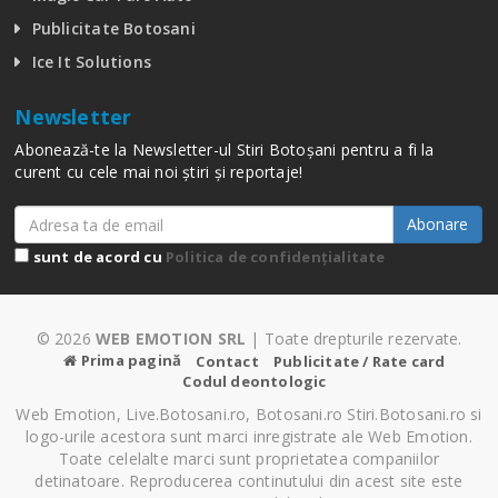
Publicitate Botosani
Ice It Solutions
Newsletter
Abonează-te la Newsletter-ul Stiri Botoșani pentru a fi la
curent cu cele mai noi știri și reportaje!
Abonare
sunt de acord cu
Politica de confidențialitate
© 2026
WEB EMOTION SRL
| Toate drepturile rezervate.
Prima pagină
Contact
Publicitate / Rate card
Codul deontologic
Web Emotion, Live.Botosani.ro, Botosani.ro Stiri.Botosani.ro si
logo-urile acestora sunt marci inregistrate ale Web Emotion.
Toate celelalte marci sunt proprietatea companiilor
detinatoare. Reproducerea continutului din acest site este