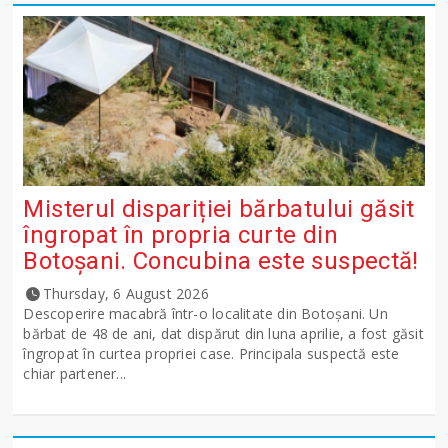
Misterul dispariției bărbatului găsit
îngropat în propria curte din
Botoșani. Concubina este suspectă!
Thursday, 6 August 2026
Descoperire macabră într-o localitate din Botoșani. Un
bărbat de 48 de ani, dat dispărut din luna aprilie, a fost găsit
îngropat în curtea propriei case. Principala suspectă este
chiar partener...