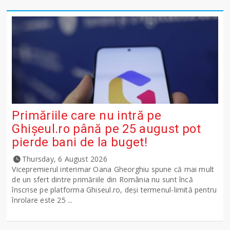
Primăriile care nu intră pe
Ghişeul.ro până pe 25 august pot
pierde bani de la buget!
Thursday, 6 August 2026
Vicepremierul interimar Oana Gheorghiu spune că mai mult
de un sfert dintre primăriile din România nu sunt încă
înscrise pe platforma Ghiseul.ro, deși termenul-limită pentru
înrolare este 25 ...