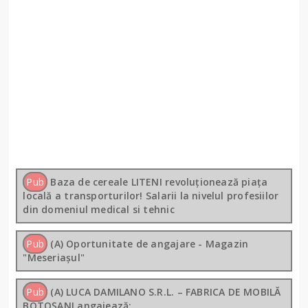
Pub
Baza de cereale LITENI revoluționează piața
locală a transporturilor! Salarii la nivelul profesiilor
din domeniul medical si tehnic
Pub
(A) Oportunitate de angajare - Magazin
"Meseriașul"
Pub
(A) LUCA DAMILANO S.R.L. – FABRICA DE MOBILĂ
BOTOȘANI angajează: