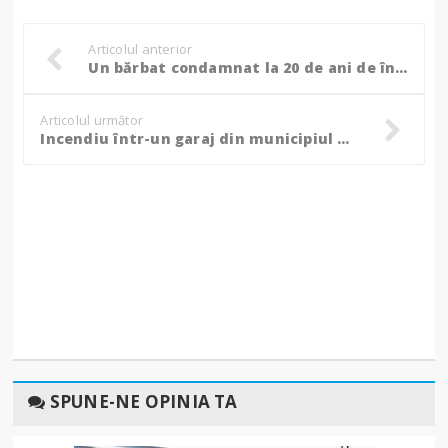
Articolul anterior
Un bărbat condamnat la 20 de ani de închisoare în Franța pentru viol în grup, prins de polițiștii botoșăneni!
Articolul următor
Incendiu într-un garaj din municipiul Botoșani! - FOTO
SPUNE-NE OPINIA TA