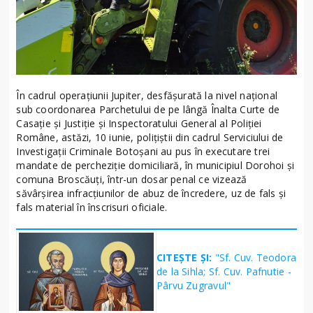
În cadrul operațiunii Jupiter, desfășurată la nivel național
sub coordonarea Parchetului de pe lângă Înalta Curte de
Casație și Justiție și Inspectoratului General al Poliției
Române, astăzi, 10 iunie, polițiștii din cadrul Serviciului de
Investigații Criminale Botoșani au pus în executare trei
mandate de percheziție domiciliară, în municipiul Dorohoi și
comuna Broscăuți, într-un dosar penal ce vizează
săvârșirea infracțiunilor de abuz de încredere, uz de fals și
fals material în înscrisuri oficiale.
CITEȘTE ȘI:
"Sf. Cuv. Teodora
de la Sihla; Sf. Cuv. Pafnutie -
Pârvu Zugravul"