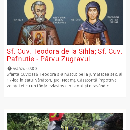
Sf. Cuv. Teodora de la Sihla; Sf. Cuv.
Pafnutie - Pârvu Zugravul
astăzi, 07:00
Sfânta Cuvioasă Teodora s-a născut pe la jumătatea sec. al
17-lea în satul Vânători, jud. Neamţ. Căsătorită împotriva
voinţei ei cu un tânăr evlavios din Ismail şi neavând c...