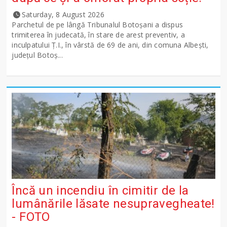
Saturday, 8 August 2026
Parchetul de pe lângă Tribunalul Botoşani a dispus
trimiterea în judecată, în stare de arest preventiv, a
inculpatului Ț.I., în vârstă de 69 de ani, din comuna Albești,
județul Botoș...
Încă un incendiu în cimitir de la
lumânările lăsate nesupravegheate!
- FOTO