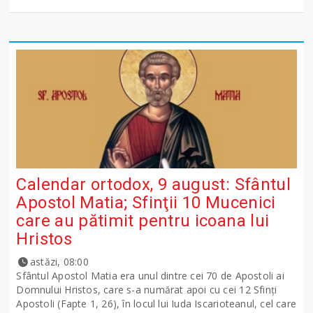
Calendar ortodox, 9 august: Sfântul
Apostol Matia; Sfinţii 10 Mucenici
care au pătimit pentru icoana lui
Hristos
astăzi, 08:00
Sfântul Apostol Matia era unul dintre cei 70 de Apostoli ai
Domnului Hristos, care s-a numărat apoi cu cei 12 Sfinţi
Apostoli (Fapte 1, 26), în locul lui Iuda Iscarioteanul, cel care