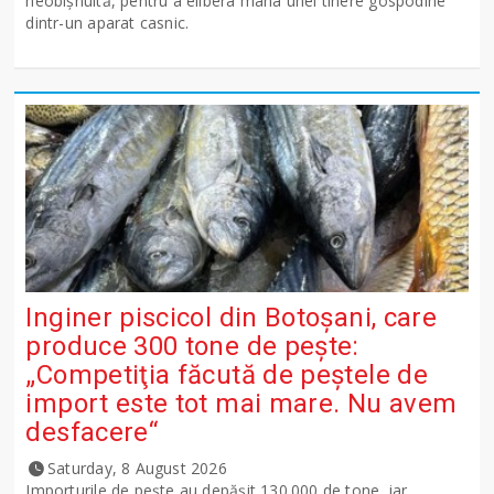
neobișnuită, pentru a elibera mâna unei tinere gospodine
dintr-un aparat casnic.
Inginer piscicol din Botoşani, care
produce 300 tone de peşte:
„Competiţia făcută de peştele de
import este tot mai mare. Nu avem
desfacere“
Saturday, 8 August 2026
Importurile de peşte au depăşit 130.000 de tone, iar