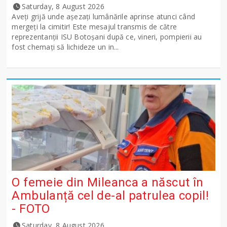
Saturday, 8 August 2026
Aveți grijă unde așezați lumânările aprinse atunci când
mergeți la cimitir! Este mesajul transmis de către
reprezentanții ISU Botoșani după ce, vineri, pompierii au
fost chemați să lichideze un in...
O femeie din Mileanca a născut în
Ambulanță cel de-al patrulea copil!
- FOTO
Saturday, 8 August 2026