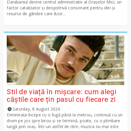
Darabaniul devine centrul administrativ al Orașelor Mici, un
factor catalizator și deopotrivă consonant pentru idei și
resurse de gândire care &icir...
Stil de viață în mișcare: cum alegi
căștile care țin pasul cu fiecare zi
Saturday, 8 August 2026
Dimineața începe cu o fugă până la metrou, continuă cu un
drum pe jos spre birou și se termină, poate, cu o plimbare
lungă prin oraș. Într-un astfel de ritm, muzica nu mai este