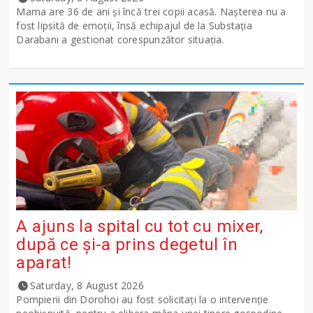
Mama are 36 de ani și încă trei copii acasă. Nașterea nu a
fost lipsită de emoții, însă echipajul de la Substația
Darabani a gestionat corespunzător situația.
A ajuns la spital cu tot cu mixer,
după ce și-a prins degetul în
aparat!
Saturday, 8 August 2026
Pompierii din Dorohoi au fost solicitați la o intervenție