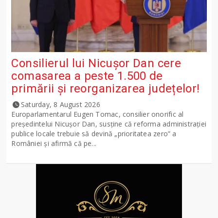
Consilierul lui Nicușor Dan cere
comasarea a peste 1.500 de
primării și reorganizarea județelor!
Saturday, 8 August 2026
Europarlamentarul Eugen Tomac, consilier onorific al
președintelui Nicușor Dan, susține că reforma administrației
publice locale trebuie să devină „prioritatea zero” a
României și afirmă că pe...