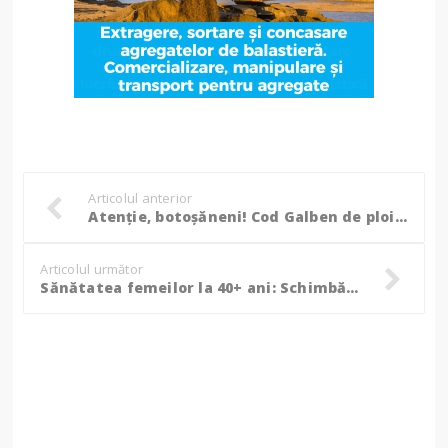
Articolul anterior
Atenție, botoșăneni! Cod Galben de ploi și vânt puternic în această noapte!
Articolul următor
Sănătatea femeilor la 40+ ani: Schimbări importante