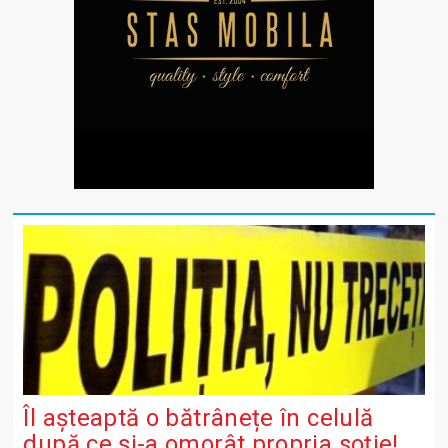
Îl așteaptă o bătrânețe în celulă
după ce și-a omorât propria soție!