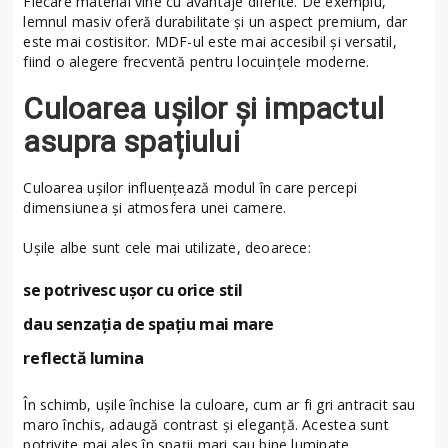
Fiecare material vine cu avantaje diferite. De exemplu,
lemnul masiv oferă durabilitate și un aspect premium, dar
este mai costisitor. MDF-ul este mai accesibil și versatil,
fiind o alegere frecventă pentru locuințele moderne.
Culoarea ușilor și impactul
asupra spațiului
Culoarea ușilor influențează modul în care percepi
dimensiunea și atmosfera unei camere.
Ușile albe sunt cele mai utilizate, deoarece:
se potrivesc ușor cu orice stil
dau senzația de spațiu mai mare
reflectă lumina
În schimb, ușile închise la culoare, cum ar fi gri antracit sau
maro închis, adaugă contrast și eleganță. Acestea sunt
potrivite mai ales în spații mari sau bine luminate.