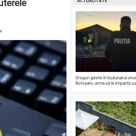
uterele
ACTUALITATE
te
Droguri găsite în buzunarul unui
Botoșani, urma să le împartă cu a