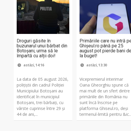
Droguri găsite în
Primăriile care nu intră p
buzunarul unui bărbat din
Ghişeul.ro până pe 25
Botoșani, urma să le
august pot pierde bani d
împartă cu alții doi!
la buget!
astăzi, 14:16
astăzi, 13:30
La data de 05 august 2026,
Vicepremierul interimar
polițiștii din cadrul Poliției
Oana Gheorghiu spune că
Municipiului Botoșani au
mai mult de un sfert dintre
identificat în municipiul
primăriile din România nu
Botoșani, trei bărbați, cu
sunt încă înscrise pe
vârste cuprinse între 29 și
platforma Ghiseul.ro, deși
44 de ani,...
termenul-limită pentru &ic..