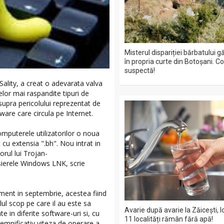
Misterul dispariției bărbatului g
în propria curte din Botoșani. 
suspectă!
 Sality, a creat o adevarata valva
elor mai raspandite tipuri de
upra pericolului reprezentat de
ware care circula pe Internet.
omputerele utilizatorilor o noua
 cu extensia ".bh". Nou intrat in
orul lui Trojan-
isierele Windows LNK, scrie
ment in septembrie, acestea fiind
lul scop pe care il au este sa
Avarie după avarie la Zăicești, lo
e in diferite software-uri si, cu
11 localități rămân fără apă!
emnificativ viteza de operare a