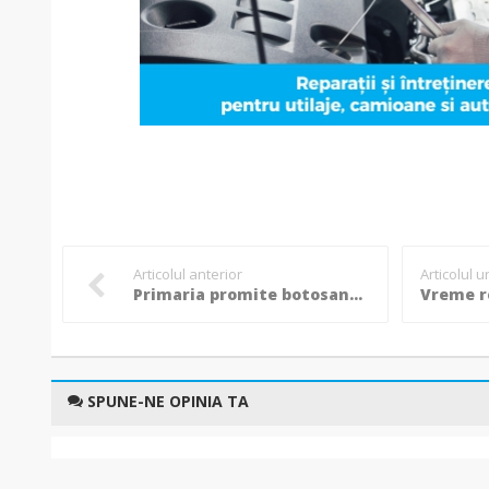
Articolul anterior
Articolul 
Primaria promite botosanenilor 1.500 de noi locuri de parcare pana la sfarsitul anului!
SPUNE-NE OPINIA TA