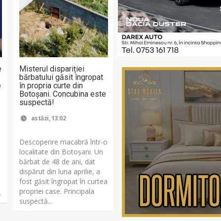
e
Misterul dispariției
bărbatului găsit îngropat
e
în propria curte din
Botoșani. Concubina este
suspectă!
astăzi, 13:02
Descoperire macabră într-o
localitate din Botoșani. Un
bărbat de 48 de ani, dat
dispărut din luna aprilie, a
fost găsit îngropat în curtea
propriei case. Principala
.
suspectă...