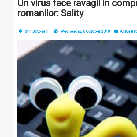
Un virus face ravagii in comp
romanilor: Sality
Stiri Botosani
Wednesday, 6 October 2010
Actualita