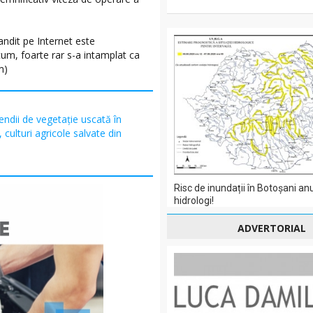
ndit pe Internet este
cum, foarte rar s-a intamplat ca
m)
endii de vegetație uscată în
 culturi agricole salvate din
Risc de inundații în Botoșani an
hidrologi!
ADVERTORIAL