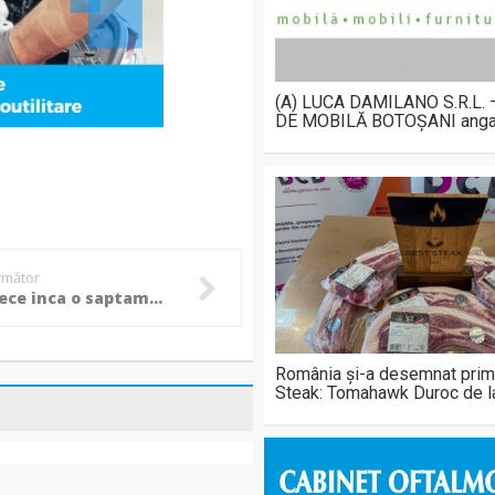
(A) LUCA DAMILANO S.R.L.
DE MOBILĂ BOTOȘANI anga
următor
Vreme rece inca o saptamana
România și-a desemnat prim
Steak: Tomahawk Duroc de 