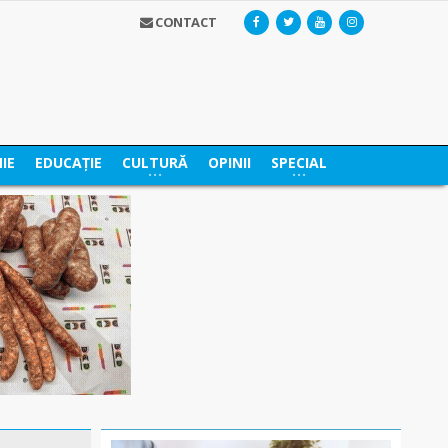
CONTACT
IE
EDUCAȚIE
CULTURĂ
OPINII
SPECIAL