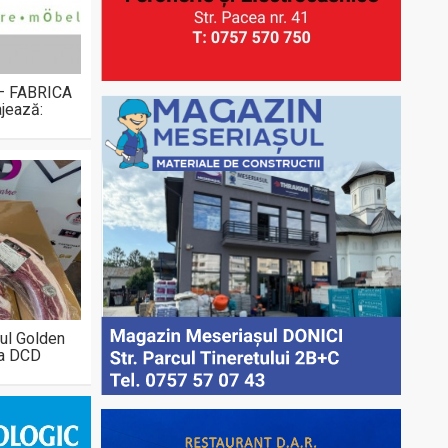
 – FABRICA
jează:
ul Golden
la DCD