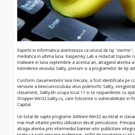
Expertii in informatica avertizeaza ca virusul de tip "vierme",
mediatica in ultima luna. Kaspersky Lab a redactat topurile c
malware in luna septembrie a acestui an, atragand atentia as
extinderea virusului Sality, precum si a programelor de tip ad
Conform clasamentelor lunii trecute, a fost identificata pe c
versiune a binecunoscutului virus polimorfic Sality, inregistrat
clasament, Sality.bh ocupa locul 11 si se raspandeste cu ajut
Dropper.Win32.Sality.cx, care foloseste o vulnerabilitate in f
Capital.
Un total de sapte programe AdWare.Win32 au intrat in clasa
mai mult iritante pentru utilizatori decat periculoase. Principa
atraga atentia prin intermediul banner-elor publicitare integrat
toate ca sunt aproape inofensive, astfel de programe scad s