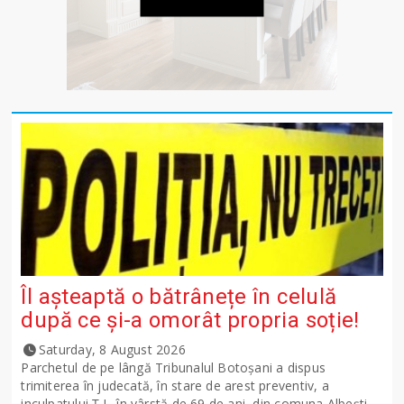
Îl așteaptă o bătrânețe în celulă
după ce și-a omorât propria soție!
Saturday, 8 August 2026
Parchetul de pe lângă Tribunalul Botoşani a dispus
trimiterea în judecată, în stare de arest preventiv, a
inculpatului Ț.I., în vârstă de 69 de ani, din comuna Albești,