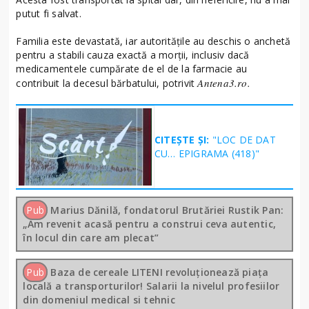
putut fi salvat.
Familia este devastată, iar autoritățile au deschis o anchetă
pentru a stabili cauza exactă a morții, inclusiv dacă
medicamentele cumpărate de el de la farmacie au
Antena3.ro.
contribuit la decesul bărbatului, potrivit
CITEȘTE ȘI:
"LOC DE DAT
CU… EPIGRAMA (418)"
Pub
Marius Dănilă, fondatorul Brutăriei Rustik Pan:
„Am revenit acasă pentru a construi ceva autentic,
în locul din care am plecat”
Pub
Baza de cereale LITENI revoluționează piața
locală a transporturilor! Salarii la nivelul profesiilor
din domeniul medical si tehnic