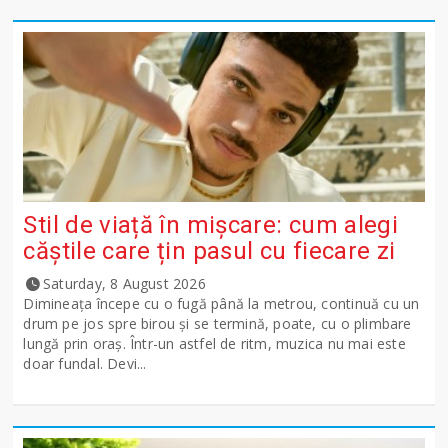
Stil de viață în mișcare: cum alegi
căștile care țin pasul cu fiecare zi
Saturday, 8 August 2026
Dimineața începe cu o fugă până la metrou, continuă cu un
drum pe jos spre birou și se termină, poate, cu o plimbare
lungă prin oraș. Într-un astfel de ritm, muzica nu mai este
doar fundal. Devi...