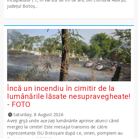
județul Botoș...
Încă un incendiu în cimitir de la
lumânările lăsate nesupravegheate!
- FOTO
Saturday, 8 August 2026
Aveți grijă unde așezați lumânările aprinse atunci când
mergeți la cimitir! Este mesajul transmis de către
reprezentanții ISU Botoșani după ce, vineri, pompierii au