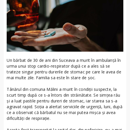
Un bărbat de 30 de ani din Suceava a murit în ambulanţă în
urma unui stop cardio-respirator după ce a ales să se
trateze singur pentru durerile de stomac pe care le avea de
mai multe zile. Familia sa este în stare de șoc.
Tânărul din comuna Mălini a murit în condiții suspecte, la
scurt timp după ce s-a întors din străinătate. Se simțea rău
și a luat pastile pentru dureri de stomac, iar starea sa s-a
agravat rapid. Soția a alertat serviciile de urgență, luni, după
ce a observat că bărbatul nu se mai putea mișca și avea
dificultăți de respirație.
Acesta fost transportat la spital dar, din nefericire, nu a mai