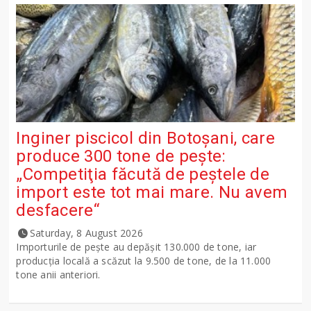
Inginer piscicol din Botoşani, care
produce 300 tone de peşte:
„Competiţia făcută de peştele de
import este tot mai mare. Nu avem
desfacere“
Saturday, 8 August 2026
Importurile de peşte au depăşit 130.000 de tone, iar
producţia locală a scăzut la 9.500 de tone, de la 11.000
tone anii anteriori.