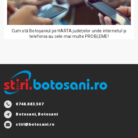
Cum stă Botoșaniul pe HARTA județelor unde internetul și
telefonia au cele mai multe PROBLEME!
0748.883.507
Botosani, Botosani
stiri@botosani.ro