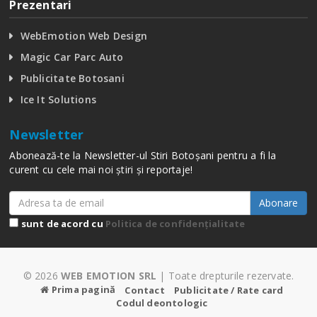
Prezentari
WebEmotion Web Design
Magic Car Parc Auto
Publicitate Botosani
Ice It Solutions
Newsletter
Abonează-te la Newsletter-ul Stiri Botoșani pentru a fi la
curent cu cele mai noi știri și reportaje!
Abonare
sunt de acord cu
Politica de confidențialitate
© 2026
WEB EMOTION SRL
| Toate drepturile rezervate.
Prima pagină
Contact
Publicitate / Rate card
Codul deontologic