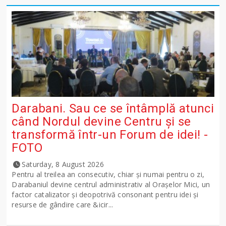
Darabani. Sau ce se întâmplă atunci
când Nordul devine Centru și se
transformă într-un Forum de idei! -
FOTO
Saturday, 8 August 2026
Pentru al treilea an consecutiv, chiar și numai pentru o zi,
Darabaniul devine centrul administrativ al Orașelor Mici, un
factor catalizator și deopotrivă consonant pentru idei și
resurse de gândire care &icir...