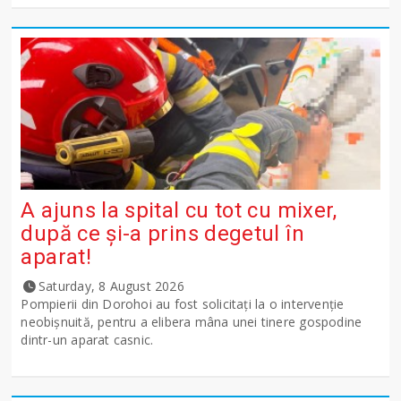
A ajuns la spital cu tot cu mixer,
după ce și-a prins degetul în
aparat!
Saturday, 8 August 2026
Pompierii din Dorohoi au fost solicitați la o intervenție
neobișnuită, pentru a elibera mâna unei tinere gospodine
dintr-un aparat casnic.