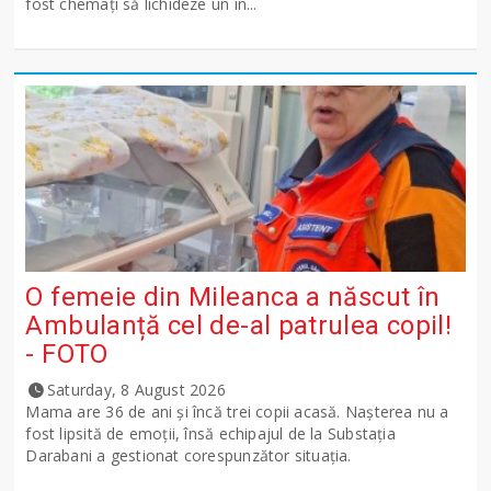
fost chemați să lichideze un in...
O femeie din Mileanca a născut în
Ambulanță cel de-al patrulea copil!
- FOTO
Saturday, 8 August 2026
Mama are 36 de ani și încă trei copii acasă. Nașterea nu a
fost lipsită de emoții, însă echipajul de la Substația
Darabani a gestionat corespunzător situația.