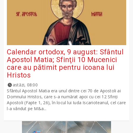
Calendar ortodox, 9 august: Sfântul
Apostol Matia; Sfinţii 10 Mucenici
care au pătimit pentru icoana lui
Hristos
astăzi, 08:00
Sfântul Apostol Matia era unul dintre cei 70 de Apostoli ai
Domnului Hristos, care s-a numărat apoi cu cei 12 Sfinţi
Apostoli (Fapte 1, 26), în locul lui Iuda Iscarioteanul, cel care
l-a vândut pe M&a...