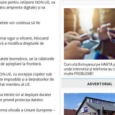
i ieșire pentru cetățenii NON-UE, va
tru amprente digitale) și va
rtele vor continua să fie
i sigur și eficient, înlocuind
ră a modifica drepturile de
tele biometrice, iar la călătoriile
de așteptare la frontieră.
Cum stă Botoșaniul pe HARTA j
unde internetul și telefonia au 
NON-UE, cu excepția copiilor sub
multe PROBLEME!
 imposibilă și a deținătorilor de
ADVERTORIAL
stat membru al UE.
 intrării ori al depășirii duratei
e privind protecția datelor.
forma oficială a Uniunii Europene –