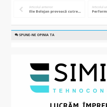
Articolul anterior
Articolul 
Ilie Bolojan provoacă cutremur în sistem: A cerut înghețarea pensiilor și salariilor!
SPUNE-NE OPINIA TA