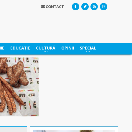
CONTACT
IE
EDUCAȚIE
CULTURĂ
OPINII
SPECIAL