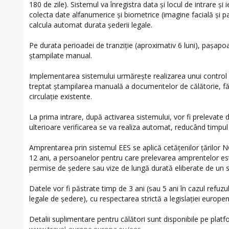
180 de zile). Sistemul va înregistra data și locul de intrare ș
colecta date alfanumerice și biometrice (imagine facială și pa
calcula automat durata șederii legale.
Pe durata perioadei de tranziție (aproximativ 6 luni), pașapoa
ștampilate manual.
Implementarea sistemului urmărește realizarea unui control ma
treptat ștampilarea manuală a documentelor de călătorie, fă
circulație existente.
La prima intrare, după activarea sistemului, vor fi prelevate da
ulterioare verificarea se va realiza automat, reducând timpul 
Amprentarea prin sistemul EES se aplică cetățenilor țărilor 
12 ani, a persoanelor pentru care prelevarea amprentelor este
permise de ședere sau vize de lungă durată eliberate de un 
Datele vor fi păstrate timp de 3 ani (sau 5 ani în cazul refuzului
legale de ședere), cu respectarea strictă a legislației europen
Detalii suplimentare pentru călători sunt disponibile pe plat