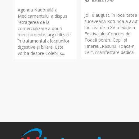
astăzi, 10:40
Agenția Națională a
Joi, 6 august, în localitatea
Medicamentului a dispus
suceveană Rotunda a avut
retragerea de la
loc cea de-a XV-a ediție a
comercializare a două
Festivalului-Concurs de
medicamente larg utilizate
Toacă pentru Copii și
în tratamentul afecțiunilor
Tineret „Răsună Toaca-n
digestive și biliare. Este
Cer”, manifestare dedica...
vorba despre Colebil ș...