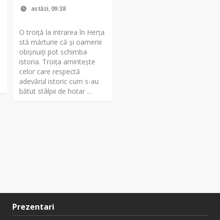
astăzi, 09:38
O troiță la intrarea în Herța
stă mărturie că și oamenii
obișnuiți pot schimba
istoria. Troița amintește
celor care respectă
adevărul istoric cum s-au
bătut stâlpii de hotar ...
Prezentari