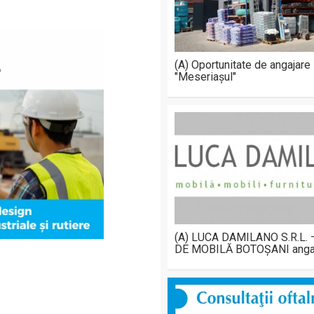
(A) Oportunitate de angajare
"Meseriașul"
(A) LUCA DAMILANO S.R.L.
DE MOBILĂ BOTOȘANI anga