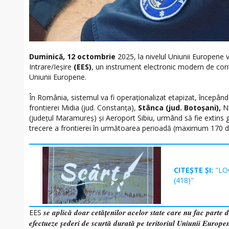
Duminică, 12 octombrie
2025, la nivelul Uniunii Europene v
Intrare/Ieșire
(EES)
, un instrument electronic modern de contr
Uniunii Europene.
În România, sistemul va fi operaționalizat etapizat, începând
frontierei Midia (jud. Constanța),
Stânca (jud. Botoșani),
Na
(județul Maramureș) și Aeroport Sibiu, urmând să fie extins g
trecere a frontierei în următoarea perioadă (maximum 170 de
CITEȘTE ȘI:
"LO
(418)"
se aplică doar cetățenilor acelor state care nu fac parte 
EES
efectueze șederi de scurtă durată pe teritoriul Uniunii Europe