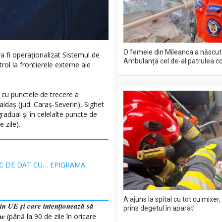
O femeie din Mileanca a născut
a fi operaționalizat Sistemul de
Ambulanță cel de-al patrulea co
ol la frontierele externe ale
 cu punctele de trecere a
idaș (jud. Caraș-Severin), Sighet
radual și în celelalte puncte de
 zile).
C DE DAT CU… EPIGRAMA
A ajuns la spital cu tot cu mixer,
din UE și care intenționează să
prins degetul în aparat!
ne
(până la 90 de zile în oricare