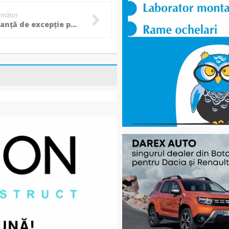
următor
Performanță de excepție pentru pompierii botoșăneni la HERO România 2025! (Video)