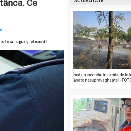
Stânca. Ce
ACTUALITATE
te
l mai sigur și eficient!
Încă un incendiu în cimitir de la
lăsate nesupravegheate! - FOT