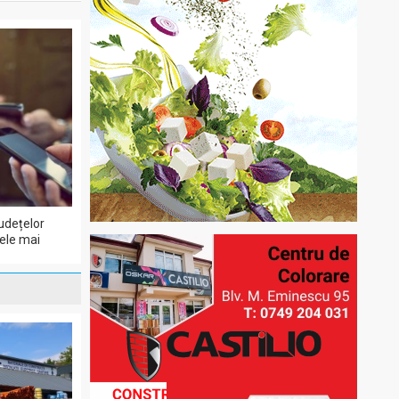
udețelor
cele mai