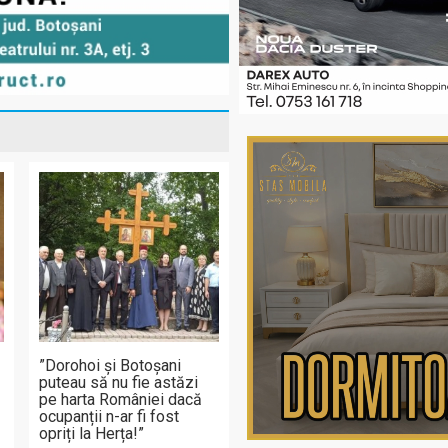
”Dorohoi și Botoșani
puteau să nu fie astăzi
-
pe harta României dacă
ocupanții n-ar fi fost
opriți la Herța!”