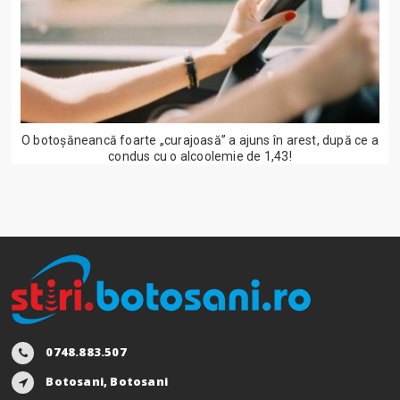
O botoșăneancă foarte „curajoasă” a ajuns în arest, după ce a
condus cu o alcoolemie de 1,43!
0748.883.507
Botosani, Botosani