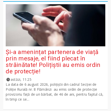
Și-a amenințat partenera de viață
prin mesaje, el fiind plecat în
străinătate! Polițiștii au emis ordin
de protecție!
astăzi, 11:25
La data de 6 august 2026, polițiștii din cadrul Secției de
Poliție Rurală nr. 8 Flămânzi au emis ordin de protecție
provizoriu față de un bărbat, de 46 de ani, pentru faptul că,
în timp ce se...