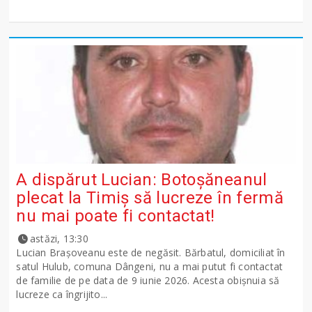
A dispărut Lucian: Botoșăneanul
plecat la Timiș să lucreze în fermă
nu mai poate fi contactat!
astăzi, 13:30
Lucian Brașoveanu este de negăsit. Bărbatul, domiciliat în
satul Hulub, comuna Dângeni, nu a mai putut fi contactat
de familie de pe data de 9 iunie 2026. Acesta obișnuia să
lucreze ca îngrijito...