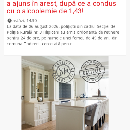
a ajuns în arest, după ce a condus
cu o alcoolemie de 1,43!
astăzi, 14:30
La data de 06 august 2026, polițiștii din cadrul Secției de
Poliție Rurală nr. 3 Hlipiceni au emis ordonanță de reținere
pentru 24 de ore, pe numele unei femei, de 49 de ani, din
comuna Todireni, cercetată pentr...