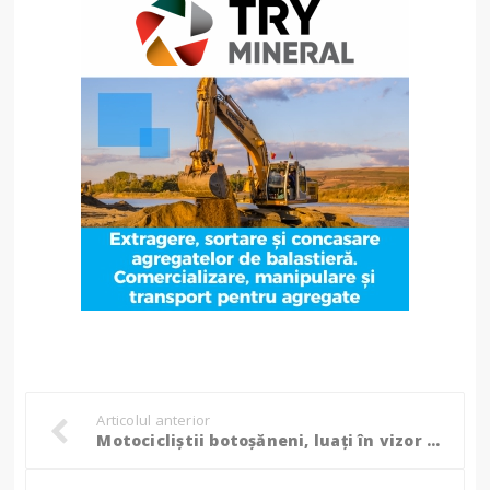
Articolul anterior
Motocicliștii botoșăneni, luați în vizor de polițiști. Controale și cu specialiștii RAR! (Foto, Video)