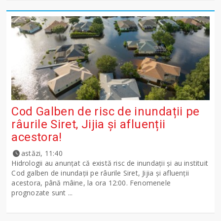
Cod Galben de risc de inundații pe
râurile Siret, Jijia și afluenții
acestora!
astăzi, 11:40
Hidrologii au anunțat că există risc de inundații și au instituit
Cod galben de inundații pe râurile Siret, Jijia și afluenții
acestora, până mâine, la ora 12:00. Fenomenele
prognozate sunt ...