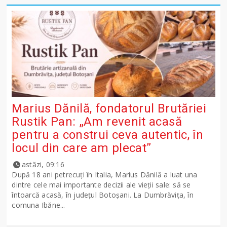
Marius Dănilă, fondatorul Brutăriei
Rustik Pan: „Am revenit acasă
pentru a construi ceva autentic, în
locul din care am plecat”
astăzi, 09:16
După 18 ani petrecuți în Italia, Marius Dănilă a luat una
dintre cele mai importante decizii ale vieții sale: să se
întoarcă acasă, în județul Botoșani. La Dumbrăvița, în
comuna Ibăne...