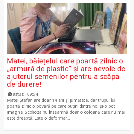
Matei, băiețelul care poartă zilnic o
„armură de plastic” și are nevoie de
ajutorul semenilor pentru a scăpa
de durere!
astăzi, 09:54
Matei Ștefan are doar 14 ani și jumătate, dar trupul lui
poartă zilnic o povară pe care puțini dintre noi și-o pot
imagina. Scolioza nu înseamnă doar o coloană care nu mai
este dreaptă. Este o deformar...