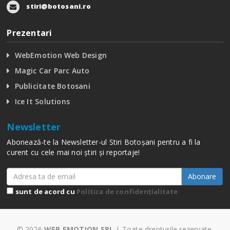
stiri@botosani.ro
Prezentari
WebEmotion Web Design
Magic Car Parc Auto
Publicitate Botosani
Ice It Solutions
Newsletter
Abonează-te la Newsletter-ul Stiri Botoșani pentru a fi la
curent cu cele mai noi știri și reportaje!
Abonare
sunt de acord cu
Politica de confidențialitate
© 2026
WEB EMOTION SRL
| Toate drepturile rezervate.