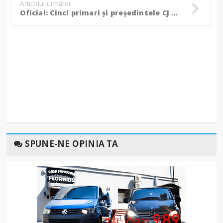
Articolul următor
Oficial: Cinci primari și președintele CJ au semnat pentru înființarea Companiei de Dezvoltare Județeană Botoșani
SPUNE-NE OPINIA TA