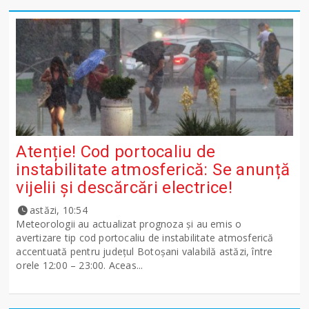
Atenție! Cod portocaliu de
instabilitate atmosferică: Se anunță
vijelii și descărcări electrice!
astăzi, 10:54
Meteorologii au actualizat prognoza și au emis o
avertizare tip cod portocaliu de instabilitate atmosferică
accentuată pentru județul Botoșani valabilă astăzi, între
orele 12:00 – 23:00. Aceas...