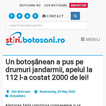
BOTOSANI.RO
LIVE BOTOȘANI
ANUNȚURI
CONTACT
MENIU
Un botoșănean a pus pe
drumuri jandarmii, apelul la
112 l-a costat 2000 de lei!
Stiri Botosani
Wednesday, 20 May 2026
Actualitate
Alertarea falsă constituie contravenție și se