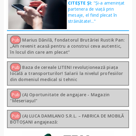
CITEȘTE ȘI:
"Și-a amenințat
partenera de viață prin
mesaje, el fiind plecat în
străinătate!..."
Pub
Marius Dănilă, fondatorul Brutăriei Rustik Pan:
„Am revenit acasă pentru a construi ceva autentic,
în locul din care am plecat”
Pub
Baza de cereale LITENI revoluționează piața
locală a transporturilor! Salarii la nivelul profesiilor
din domeniul medical si tehnic
Pub
(A) Oportunitate de angajare - Magazin
"Meseriașul"
Pub
(A) LUCA DAMILANO S.R.L. – FABRICA DE MOBILĂ
BOTOȘANI angajează: