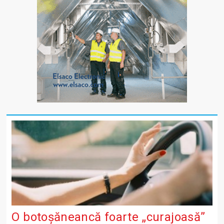
O botoșăneancă foarte „curajoasă”