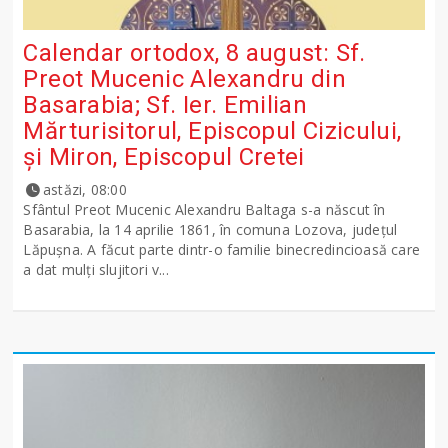
Calendar ortodox, 8 august: Sf.
Preot Mucenic Alexandru din
Basarabia; Sf. Ier. Emilian
Mărturisitorul, Episcopul Cizicului,
şi Miron, Episcopul Cretei
astăzi, 08:00
Sfântul Preot Mucenic Alexandru Baltaga s-a născut în
Basarabia, la 14 aprilie 1861, în comuna Lozova, județul
Lăpușna. A făcut parte dintr-o familie binecredincioasă care
a dat mulți slujitori v...