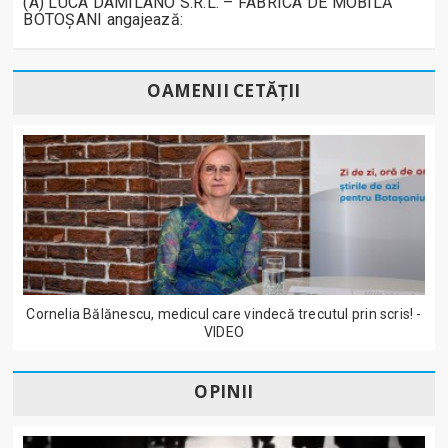
(A) LUCA DAMILANO S.R.L. – FABRICA DE MOBILĂ
BOTOȘANI angajează:
OAMENII CETĂȚII
Cornelia Bălănescu, medicul care vindecă trecutul prin scris! -
VIDEO
OPINII