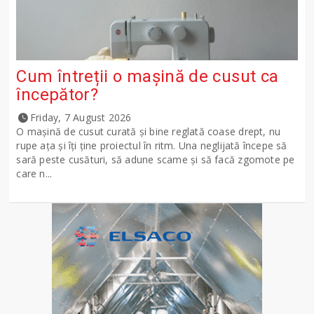
Cum întreții o mașină de cusut ca
începător?
Friday, 7 August 2026
O mașină de cusut curată și bine reglată coase drept, nu
rupe ața și îți ține proiectul în ritm. Una neglijată începe să
sară peste cusături, să adune scame și să facă zgomote pe
care n...