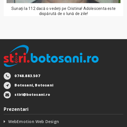
Sunați la 112 dacă o vedeți pe Cristina! Adolescenta este
dispărută de o lună de zile!
0748.883.507
Botosani, Botosani
stiri@botosani.ro
Prezentari
WebEmotion Web Design