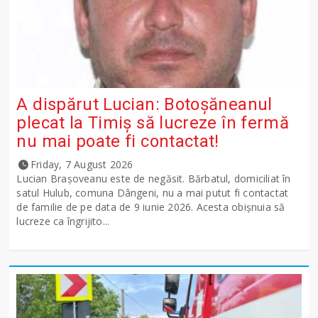
A dispărut Lucian: Botoșăneanul
plecat la Timiș să lucreze în fermă
nu mai poate fi contactat!
Friday, 7 August 2026
Lucian Brașoveanu este de negăsit. Bărbatul, domiciliat în
satul Hulub, comuna Dângeni, nu a mai putut fi contactat
de familie de pe data de 9 iunie 2026. Acesta obișnuia să
lucreze ca îngrijito...