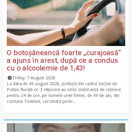
O botoșăneancă foarte „curajoasă”
a ajuns în arest, după ce a condus
cu o alcoolemie de 1,43!
Friday, 7 August 2026
La data de 06 august 2026, polițiștii din cadrul Secției de
Poliție Rurală nr. 3 Hlipiceni au emis ordonanță de reținere
pentru 24 de ore, pe numele unei femei, de 49 de ani, din
comuna Todireni, cercetată pentr...