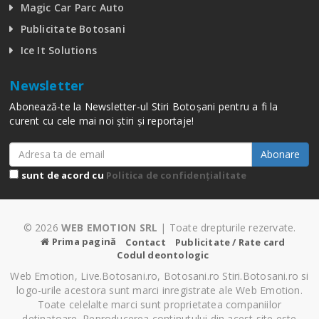
Magic Car Parc Auto
Publicitate Botosani
Ice It Solutions
Newsletter
Abonează-te la Newsletter-ul Stiri Botoșani pentru a fi la
curent cu cele mai noi știri și reportaje!
Abonare
sunt de acord cu
Politica de confidențialitate
© 2026
WEB EMOTION SRL
| Toate drepturile rezervate.
Prima pagină
Contact
Publicitate / Rate card
Codul deontologic
Web Emotion, Live.Botosani.ro, Botosani.ro Stiri.Botosani.ro si
logo-urile acestora sunt marci inregistrate ale Web Emotion.
Toate celelalte marci sunt proprietatea companiilor
detinatoare. Reproducerea continutului din acest site este