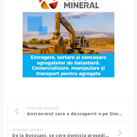
Articolul anterior
Antrenorul care a descoperit-o pe Simona Radiș, găsit fără suflare!
Articolul următor
De la Botoșani, se cere demisia președintelui ANSVSA: ”Răbdarea crescătorilor români a ajuns la limită!”