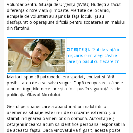
Voluntar pentru Situații de Urgență (SVSU) Hudești a făcut
diferența dintre viață și moarte. Alertate de localnici,
echipele de voluntari au ajuns la fața locului și au
desfășurat o operațiune dificilă pentru scoaterea animalului
din fântână.
CITEȘTE ȘI:
"Stil de viață în
mișcare: cum alegi căștile
care țin pasul cu fiecare zi"
Martorii spun că patrupedul era speriat, epuizat și fără
posibilitatea de a se salva singur. După recuperare, câinele
a primit îngrijirile necesare și a fost pus în siguranță, scrie
publicația
Glasul Nordului.
Gestul persoanei care a abandonat animalul într-o
asemenea situație este unul de o cruzime extremă și a
stârnit indignarea oamenilor din comună. Autoritățile și
cetățenii încearcă acum să identifice persoana responsabilă
de această faptă. Dacă vinovatul va fi găsit, acesta poate