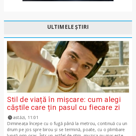
ULTIMELE ȘTIRI
Stil de viață în mișcare: cum alegi
căștile care țin pasul cu fiecare zi
astăzi, 11:01
Dimineața începe cu o fugă până la metrou, continuă cu un
drum pe jos spre birou și se termină, poate, cu o plimbare
lungă prin oraș. Într-un astfel de ritm, muzica nu mai este