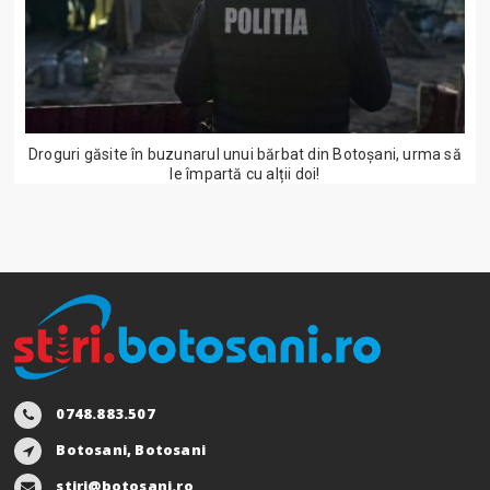
Droguri găsite în buzunarul unui bărbat din Botoșani, urma să
le împartă cu alții doi!
0748.883.507
Botosani, Botosani
stiri@botosani.ro