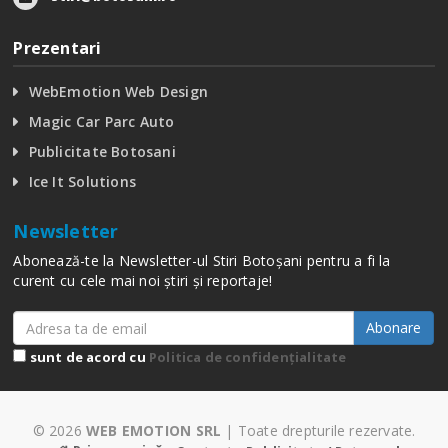
Prezentari
WebEmotion Web Design
Magic Car Parc Auto
Publicitate Botosani
Ice It Solutions
Newsletter
Abonează-te la Newsletter-ul Stiri Botoșani pentru a fi la
curent cu cele mai noi știri și reportaje!
Abonare
sunt de acord cu
Politica de confidențialitate
© 2026
WEB EMOTION SRL
| Toate drepturile rezervate.