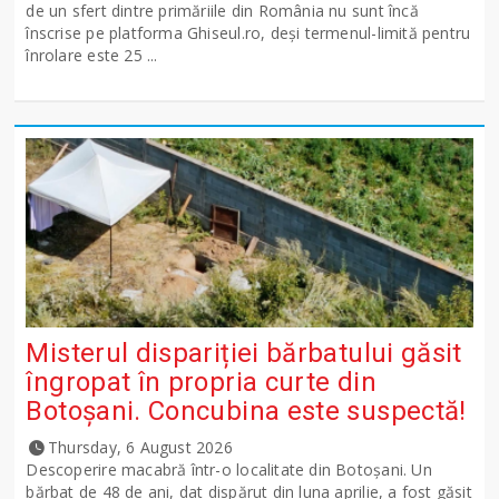
de un sfert dintre primăriile din România nu sunt încă
înscrise pe platforma Ghiseul.ro, deși termenul-limită pentru
înrolare este 25 ...
Misterul dispariției bărbatului găsit
îngropat în propria curte din
Botoșani. Concubina este suspectă!
Thursday, 6 August 2026
Descoperire macabră într-o localitate din Botoșani. Un
bărbat de 48 de ani, dat dispărut din luna aprilie, a fost găsit