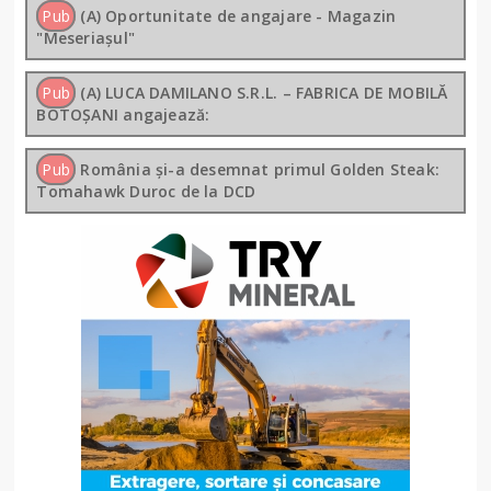
Pub
(A) Oportunitate de angajare - Magazin
"Meseriașul"
Pub
(A) LUCA DAMILANO S.R.L. – FABRICA DE MOBILĂ
BOTOȘANI angajează:
Pub
România și-a desemnat primul Golden Steak:
Tomahawk Duroc de la DCD