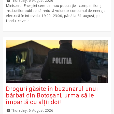
Thursday, 6 August 2026
Ministerul Energiei cere din nou populației, companiilor și
instituțiilor publice să reducă voluntar consumul de energie
electrică în intervalul 19:00–23:00, până la 31 august, pe
fondul crizei e...
Droguri găsite în buzunarul unui
bărbat din Botoșani, urma să le
împartă cu alții doi!
Thursday, 6 August 2026