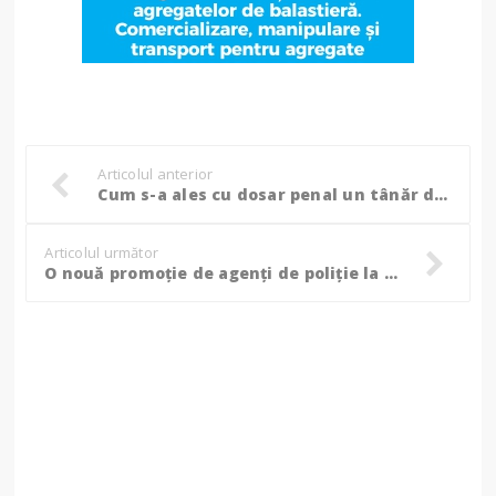
Articolul anterior
Cum s-a ales cu dosar penal un tânăr de 21 de ani, la trecerea de frontieră Rădăuți – Prut!
Articolul următor
O nouă promoție de agenți de poliție la IPJ Botoșani!