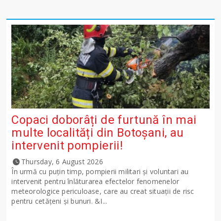
Copaci doborâți de furtună în mai
multe localități din Botoșani, au
intervenit pompierii!
Thursday, 6 August 2026
În urmă cu puțin timp, pompierii militari și voluntari au
intervenit pentru înlăturarea efectelor fenomenelor
meteorologice periculoase, care au creat situații de risc
pentru cetățeni și bunuri. &I...