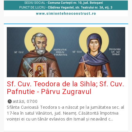
Sf. Cuv. Teodora de la Sihla; Sf. Cuv.
Pafnutie - Pârvu Zugravul
astăzi, 07:00
Sfânta Cuvioasă Teodora s-a născut pe la jumătatea sec. al
17-lea în satul Vânători, jud. Neamţ. Căsătorită împotriva
voinţei ei cu un tânăr evlavios din Ismail şi neavând c...