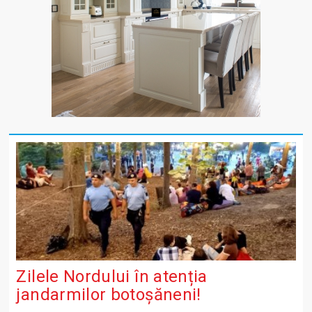
Zilele Nordului în atenția
jandarmilor botoșăneni!