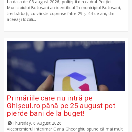
La data de 05 august 2026, polițiștii din cadrul Poliției
Municipiului Botoșani au identificat în municipiul Botoșani,
trei bărbați, cu vârste cuprinse între 29 și 44 de ani, din
aceeași locali...
Primăriile care nu intră pe
Ghişeul.ro până pe 25 august pot
pierde bani de la buget!
Thursday, 6 August 2026
Vicepremierul interimar Oana Gheorghiu spune că mai mult