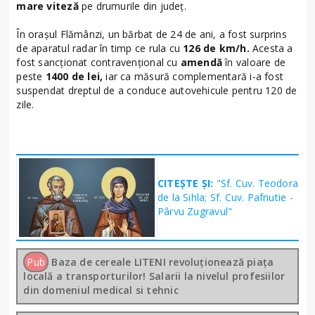
mare viteză
pe drumurile din județ.
În orașul Flămânzi, un bărbat de 24 de ani, a fost surprins
de aparatul radar în timp ce rula cu
126 de km/h.
Acesta a
fost sancționat contravențional cu
amendă
în valoare de
peste
1400 de lei,
iar ca măsură complementară i-a fost
suspendat dreptul de a conduce autovehicule pentru 120 de
zile.
CITEȘTE ȘI:
"Sf. Cuv. Teodora
de la Sihla; Sf. Cuv. Pafnutie -
Pârvu Zugravul"
Pub
Baza de cereale LITENI revoluționează piața
locală a transporturilor! Salarii la nivelul profesiilor
din domeniul medical si tehnic