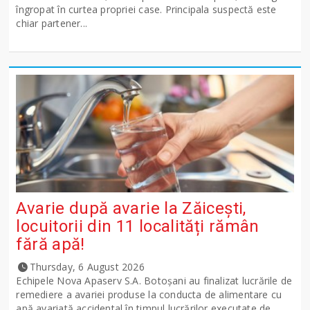
îngropat în curtea propriei case. Principala suspectă este
chiar partener...
Avarie după avarie la Zăicești,
locuitorii din 11 localități rămân
fără apă!
Thursday, 6 August 2026
Echipele Nova Apaserv S.A. Botoșani au finalizat lucrările de
remediere a avariei produse la conducta de alimentare cu
apă avariată accidental în timpul lucrărilor executate de