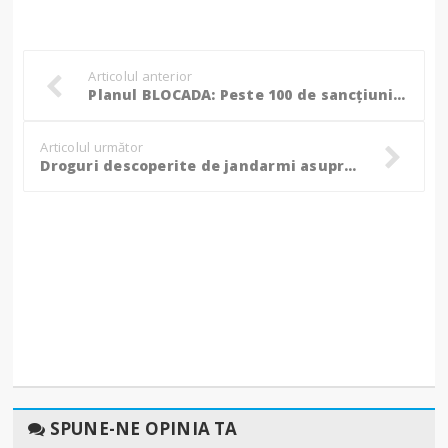
Articolul anterior
Planul BLOCADA: Peste 100 de sancțiuni aplicate de polițiști în ultimele 24 de ore la Botoșani!
Articolul următor
Droguri descoperite de jandarmi asupra a doi bărbați dintr-o localitate din Botoșani!
SPUNE-NE OPINIA TA