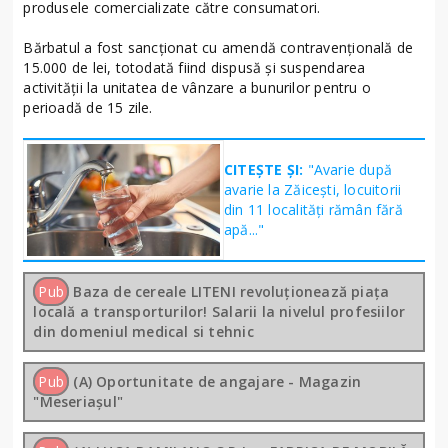
produsele comercializate către consumatori.
Bărbatul a fost sancționat cu amendă contravențională de
15.000 de lei, totodată fiind dispusă și suspendarea
activității la unitatea de vânzare a bunurilor pentru o
perioadă de 15 zile.
CITEȘTE ȘI:
"Avarie după
avarie la Zăicești, locuitorii
din 11 localități rămân fără
apă..."
Pub
Baza de cereale LITENI revoluționează piața
locală a transporturilor! Salarii la nivelul profesiilor
din domeniul medical si tehnic
Pub
(A) Oportunitate de angajare - Magazin
"Meseriașul"