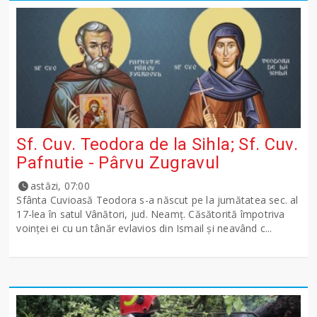
Sf. Cuv. Teodora de la Sihla; Sf. Cuv.
Pafnutie - Pârvu Zugravul
astăzi, 07:00
Sfânta Cuvioasă Teodora s-a născut pe la jumătatea sec. al
17-lea în satul Vânători, jud. Neamţ. Căsătorită împotriva
voinţei ei cu un tânăr evlavios din Ismail şi neavând c...