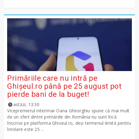
Primăriile care nu intră pe
Ghişeul.ro până pe 25 august pot
pierde bani de la buget!
astăzi, 13:30
Vicepremierul interimar Oana Gheorghiu spune că mai mult
de un sfert dintre primăriile din România nu sunt încă
înscrise pe platforma Ghiseul.ro, deși termenul-limită pentru
înrolare este 25 ...