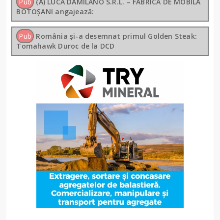
Pub
(A) LUCA DAMILANO S.R.L. – FABRICA DE MOBILĂ
BOTOȘANI angajează:
Pub
România și-a desemnat primul Golden Steak:
Tomahawk Duroc de la DCD