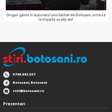
Droguri găsite în buzunarul unui bărbat din Botoșani, urma să
le împartă cu alții doi!
0748.883.507
Botosani, Botosani
stiri@botosani.ro
Prezentari