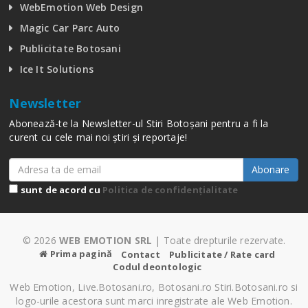
WebEmotion Web Design
Magic Car Parc Auto
Publicitate Botosani
Ice It Solutions
Newsletter
Abonează-te la Newsletter-ul Stiri Botoșani pentru a fi la
curent cu cele mai noi știri și reportaje!
Abonare
sunt de acord cu
Politica de confidențialitate
© 2026
WEB EMOTION SRL
| Toate drepturile rezervate.
Prima pagină
Contact
Publicitate / Rate card
Codul deontologic
Web Emotion, Live.Botosani.ro, Botosani.ro Stiri.Botosani.ro si
logo-urile acestora sunt marci inregistrate ale Web Emotion.