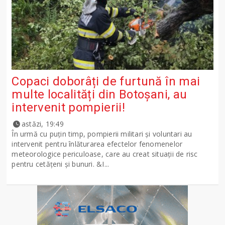
Copaci doborâți de furtună în mai
multe localități din Botoșani, au
intervenit pompierii!
astăzi, 19:49
În urmă cu puțin timp, pompierii militari și voluntari au
intervenit pentru înlăturarea efectelor fenomenelor
meteorologice periculoase, care au creat situații de risc
pentru cetățeni și bunuri. &I...