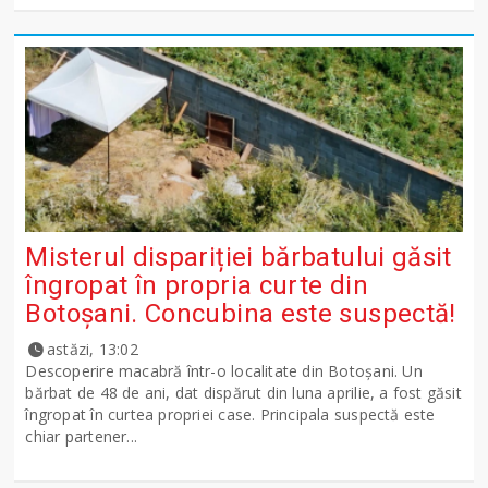
Misterul dispariției bărbatului găsit
îngropat în propria curte din
Botoșani. Concubina este suspectă!
astăzi, 13:02
Descoperire macabră într-o localitate din Botoșani. Un
bărbat de 48 de ani, dat dispărut din luna aprilie, a fost găsit
îngropat în curtea propriei case. Principala suspectă este
chiar partener...