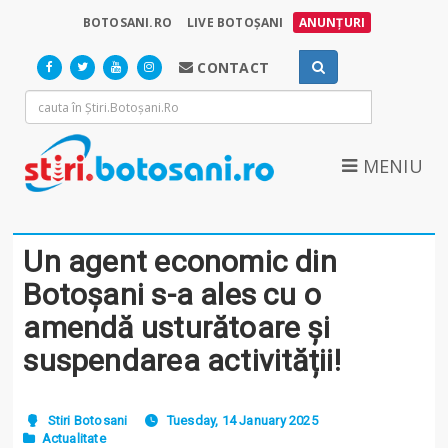
BOTOSANI.RO
LIVE BOTOȘANI
ANUNȚURI
CONTACT
MENIU
Un agent economic din
Botoșani s-a ales cu o
amendă usturătoare și
suspendarea activității!
Stiri Botosani
Tuesday, 14 January 2025
Actualitate