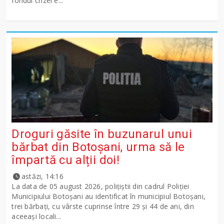
fondul crizei e...
Droguri găsite în buzunarul unui
bărbat din Botoșani, urma să le
împartă cu alții doi!
astăzi, 14:16
La data de 05 august 2026, polițiștii din cadrul Poliției
Municipiului Botoșani au identificat în municipiul Botoșani,
trei bărbați, cu vârste cuprinse între 29 și 44 de ani, din
aceeași locali...