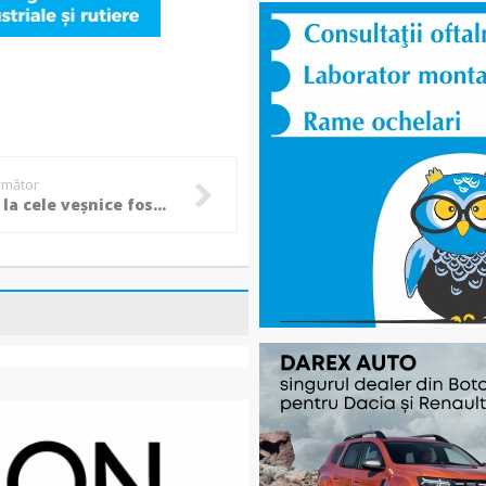
următor
A plecat la cele veșnice fostul consilier local Paul Onișa