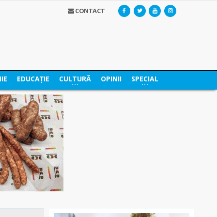
CONTACT
IE
EDUCAȚIE
CULTURĂ
OPINII
SPECIAL