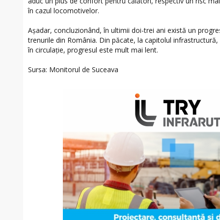
aduc un plus de confort pentru călători, respectiv un risc mai
în cazul locomotivelor.
Așadar, concluzionând, în ultimii doi-trei ani există un progres 
trenurile din România. Din păcate, la capitolul infrastructură
în circulație, progresul este mult mai lent.
Sursa: Monitorul de Suceava