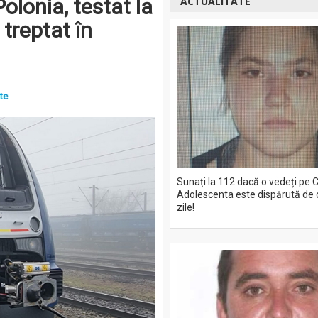
Polonia, testat la
ACTUALITATE
treptat în
ate
Sunați la 112 dacă o vedeți pe C
Adolescenta este dispărută de 
zile!