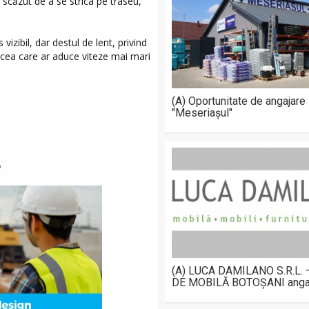
 scăzut de a se strica pe traseu,
vizibil, dar destul de lent, privind
, cea care ar aduce viteze mai mari
(A) Oportunitate de angajare
"Meseriașul"
(A) LUCA DAMILANO S.R.L.
DE MOBILĂ BOTOȘANI anga