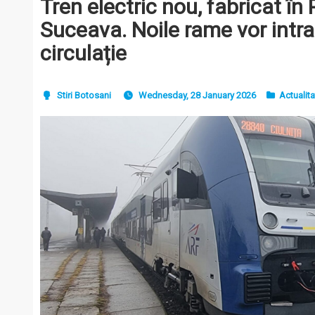
Tren electric nou, fabricat în 
Suceava. Noile rame vor intra 
circulație
Stiri Botosani
Wednesday, 28 January 2026
Actualit