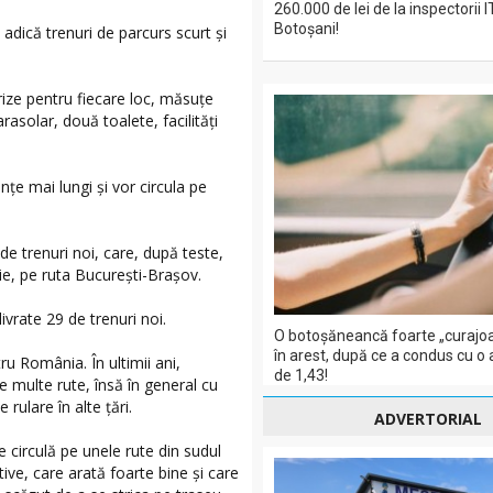
260.000 de lei de la inspectorii 
Botoșani!
adică trenuri de parcurs scurt și
rize pentru fiecare loc, măsuțe
asolar, două toalete, facilități
nțe mai lungi și vor circula pe
de trenuri noi, care, după teste,
arie, pe ruta București-Brașov.
livrate 29 de trenuri noi.
O botoșăneancă foarte „curajoa
în arest, după ce a condus cu o
ru România. În ultimii ani,
de 1,43!
 multe rute, însă în general cu
 rulare în alte țări.
ADVERTORIAL
e circulă pe unele rute din sudul
ve, care arată foarte bine și care