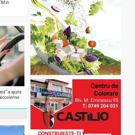
ITM în
să” a ajuns
 alcoolemie