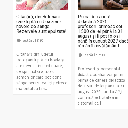
O tânără, din Botoșani,
Prima de carieră
care luptă cu boala are
didactică 2026:
nevoie de sânge.
profesorii primesc cei
Rezervele sunt epuizate!
1.500 de lei până la 31
august și îi pot folosi
astăzi, 18:30
până în august 2027 dac
rămân în învățământ!
O tânără din județul
astăzi, 17:30
Botoșani luptă cu boala și
are nevoie, în continuare,
Profesorii și personalul
de sprijinul și ajutorul
didactic auxiliar vor primi
semenilor care pot dona
prima de cariera didactică
sânge pentru ea. Își petrece
de 1.500 de lei până la 31
majoritatea tim...
august 2026, iar dacă își
continuă activitatea în
sistemul de î...