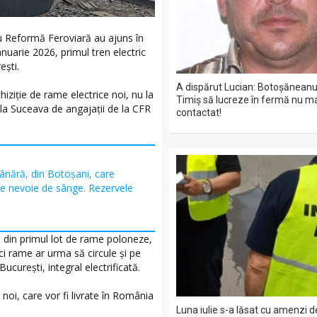
ru Reformă Feroviară au ajuns în
anuarie 2026, primul tren electric
ești.
A dispărut Lucian: Botoșăneanul
hiziție de rame electrice noi, nu la
Timiș să lucreze în fermă nu ma
 la Suceava de angajații de la CFR
contactat!
ânără, din Botoșani, care
re nevoie de sânge. Rezervele
R, din primul lot de rame poloneze,
nci rame ar urma să circule și pe
curești, integral electrificată.
noi, care vor fi livrate în România
Luna iulie s-a lăsat cu amenzi 