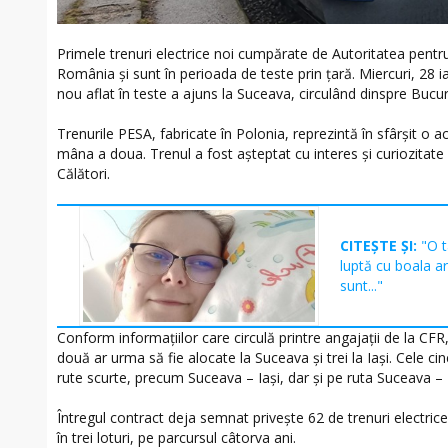
Primele trenuri electrice noi cumpărate de Autoritatea pent
România și sunt în perioada de teste prin țară. Miercuri, 28 i
nou aflat în teste a ajuns la Suceava, circulând dinspre Bucur
Trenurile PESA, fabricate în Polonia, reprezintă în sfârșit o ac
mâna a doua. Trenul a fost așteptat cu interes și curiozitate
Călători.
CITEȘTE ȘI:
"O t
luptă cu boala a
sunt..."
Conform informațiilor care circulă printre angajații de la CF
două ar urma să fie alocate la Suceava și trei la Iași. Cele ci
rute scurte, precum Suceava – Iași, dar și pe ruta Suceava – Bu
Întregul contract deja semnat privește 62 de trenuri electrice 
în trei loturi, pe parcursul câtorva ani.