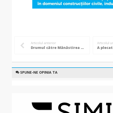
Articolul anterior
Articolul 
Drumul către Mănăstirea Gorovei va fi asfaltat de Consiliul Județean Botoșani! VIDEO
SPUNE-NE OPINIA TA