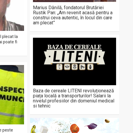
Marius Dănilă, fondatorul Brutăriei
Rustik Pan: „Am revenit acasă pentru a
construi ceva autentic, în locul din care
am plecat”
 plecat la
i poate fi
Baza de cereale LITENI revoluționează
piața locală a transporturilor! Salarii la
nivelul profesiilor din domeniul medical
si tehnic
de peste