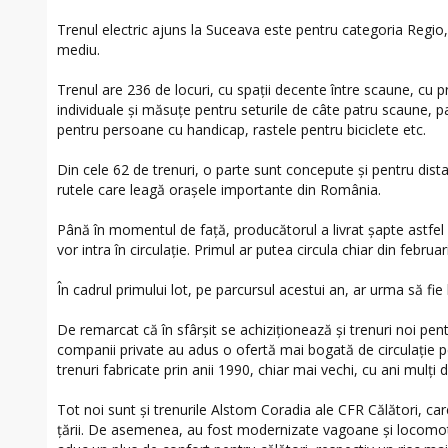
Trenul electric ajuns la Suceava este pentru categoria Regio, 
mediu.
Trenul are 236 de locuri, cu spații decente între scaune, cu p
individuale și măsuțe pentru seturile de câte patru scaune, par
pentru persoane cu handicap, rastele pentru biciclete etc.
Din cele 62 de trenuri, o parte sunt concepute și pentru dista
rutele care leagă orașele importante din România.
Până în momentul de față, producătorul a livrat șapte astfel 
vor intra în circulație. Primul ar putea circula chiar din febru
În cadrul primului lot, pe parcursul acestui an, ar urma să fie 
De remarcat că în sfârșit se achiziționează și trenuri noi pent
companii private au adus o ofertă mai bogată de circulație pe
trenuri fabricate prin anii 1990, chiar mai vechi, cu ani mulți de
Tot noi sunt și trenurile Alstom Coradia ale CFR Călători, car
țării. De asemenea, au fost modernizate vagoane și locomoti