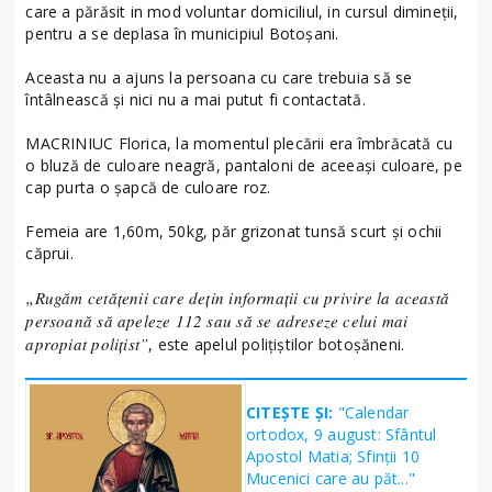
care a părăsit in mod voluntar domiciliul, in cursul dimineții,
pentru a se deplasa în municipiul Botoșani.
Aceasta nu a ajuns la persoana cu care trebuia să se
întâlnească și nici nu a mai putut fi contactată.
MACRINIUC Florica, la momentul plecării era îmbrăcată cu
o bluză de culoare neagră, pantaloni de aceeași culoare, pe
cap purta o șapcă de culoare roz.
Femeia are 1,60m, 50kg, păr grizonat tunsă scurt și ochii
căprui.
„Rugăm cetățenii care dețin informații cu privire la această
persoană să apeleze 112 sau să se adreseze celui mai
apropiat polițist”
, este apelul polițiștilor botoșăneni.
CITEȘTE ȘI:
"Calendar
ortodox, 9 august: Sfântul
Apostol Matia; Sfinţii 10
Mucenici care au păt..."