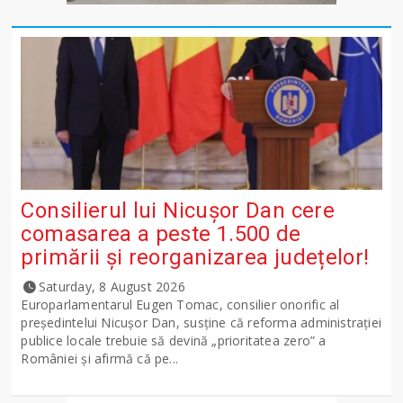
Consilierul lui Nicușor Dan cere
comasarea a peste 1.500 de
primării și reorganizarea județelor!
Saturday, 8 August 2026
Europarlamentarul Eugen Tomac, consilier onorific al
președintelui Nicușor Dan, susține că reforma administrației
publice locale trebuie să devină „prioritatea zero” a
României și afirmă că pe...