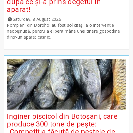
după ce și-a prins degetul în
aparat!
Saturday, 8 August 2026
Pompierii din Dorohoi au fost solicitați la o intervenție
neobișnuită, pentru a elibera mâna unei tinere gospodine
dintr-un aparat casnic.
Inginer piscicol din Botoşani, care
produce 300 tone de peşte:
„Competiţia făcută de peştele de