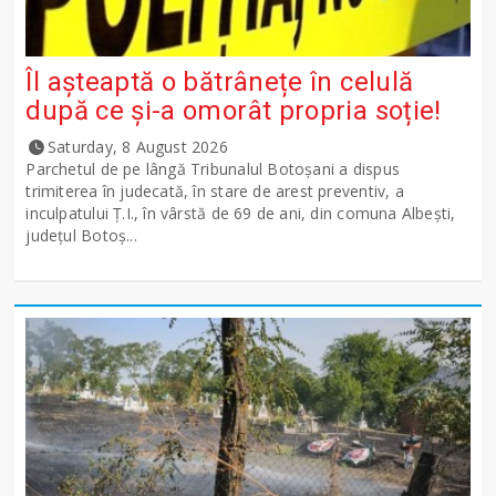
Îl așteaptă o bătrânețe în celulă
după ce și-a omorât propria soție!
Saturday, 8 August 2026
Parchetul de pe lângă Tribunalul Botoşani a dispus
trimiterea în judecată, în stare de arest preventiv, a
inculpatului Ț.I., în vârstă de 69 de ani, din comuna Albești,
județul Botoș...