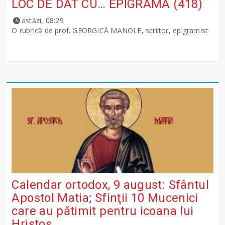
LOC DE DAT CU… EPIGRAMA (418)
astăzi, 08:29
O rubrică de prof. GEORGICĂ MANOLE, scriitor, epigramist
Calendar ortodox, 9 august: Sfântul
Apostol Matia; Sfinţii 10 Mucenici
care au pătimit pentru icoana lui
Hristos