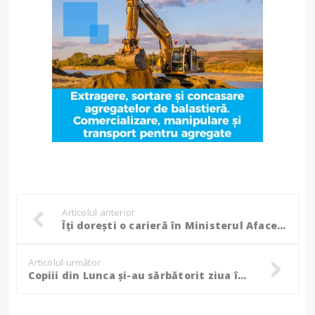
Articolul anterior
Îți dorești o carieră în Ministerul Afacerilor Interne? Jandarmii botoșăneni recrutează candidați!
Articolul următor
Copiii din Lunca și-au sărbătorit ziua în avans alături de salvatori! (Foto)