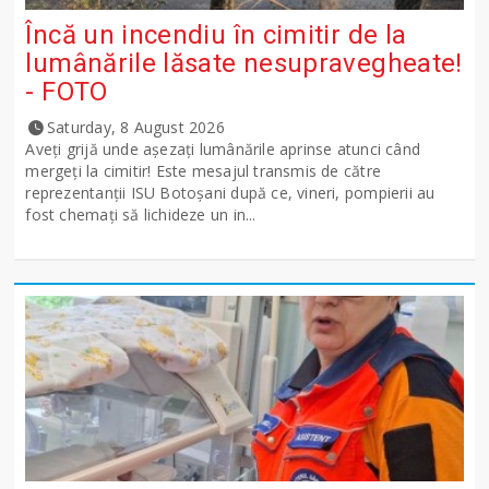
Încă un incendiu în cimitir de la
lumânările lăsate nesupravegheate!
- FOTO
Saturday, 8 August 2026
Aveți grijă unde așezați lumânările aprinse atunci când
mergeți la cimitir! Este mesajul transmis de către
reprezentanții ISU Botoșani după ce, vineri, pompierii au
fost chemați să lichideze un in...