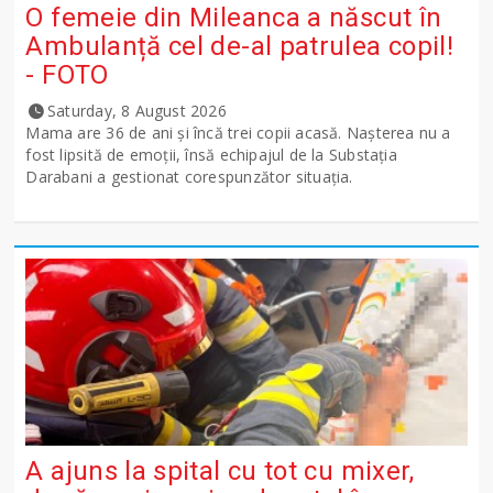
O femeie din Mileanca a născut în
Ambulanță cel de-al patrulea copil!
- FOTO
Saturday, 8 August 2026
Mama are 36 de ani și încă trei copii acasă. Nașterea nu a
fost lipsită de emoții, însă echipajul de la Substația
Darabani a gestionat corespunzător situația.
A ajuns la spital cu tot cu mixer,