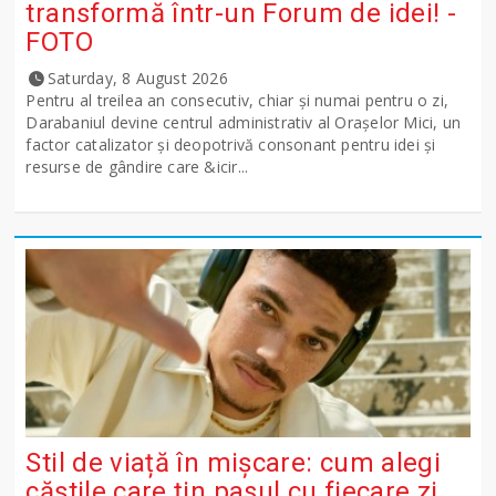
transformă într-un Forum de idei! -
FOTO
Saturday, 8 August 2026
Pentru al treilea an consecutiv, chiar și numai pentru o zi,
Darabaniul devine centrul administrativ al Orașelor Mici, un
factor catalizator și deopotrivă consonant pentru idei și
resurse de gândire care &icir...
Stil de viață în mișcare: cum alegi
căștile care țin pasul cu fiecare zi