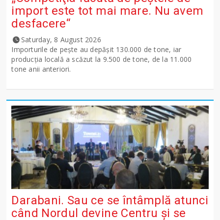
import este tot mai mare. Nu avem
desfacere“
Saturday, 8 August 2026
Importurile de peşte au depăşit 130.000 de tone, iar
producţia locală a scăzut la 9.500 de tone, de la 11.000
tone anii anteriori.
Darabani. Sau ce se întâmplă atunci
când Nordul devine Centru și se