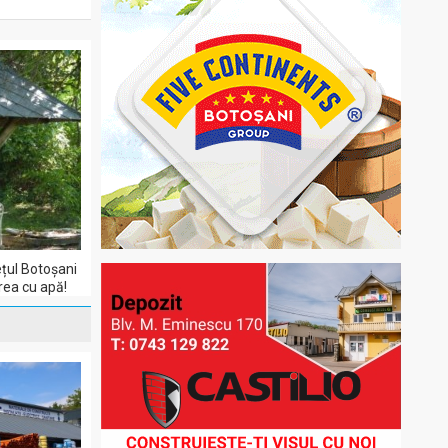
ețul Botoșani
area cu apă!