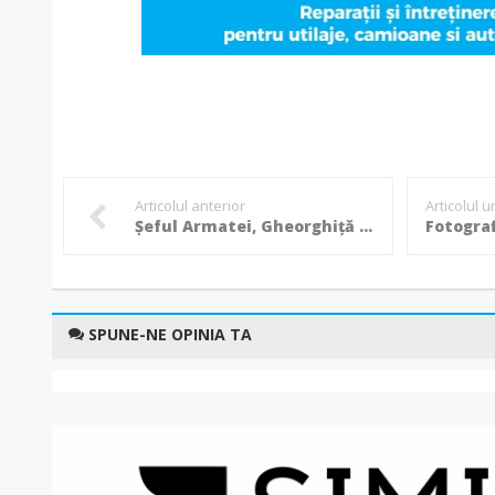
Articolul anterior
Articolul 
Șeful Armatei, Gheorghiță Vlad, audiat la DNA într-un dosar de corupție!
SPUNE-NE OPINIA TA