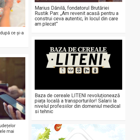
Marius Dănilă, fondatorul Brutăriei
Rustik Pan: „Am revenit acasă pentru a
construi ceva autentic, în locul din care
am plecat”
 după ce și-a
Baza de cereale LITENI revoluționează
piața locală a transporturilor! Salarii la
nivelul profesiilor din domeniul medical
si tehnic
udețelor
cele mai