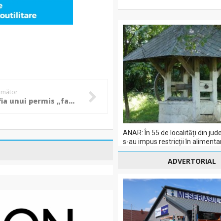
următor
Fotografia unui permis „fabricat” pe calculator, prezentată la controlul de frontieră!
ANAR: În 55 de localități din jud
s-au impus restricții în aliment
ADVERTORIAL