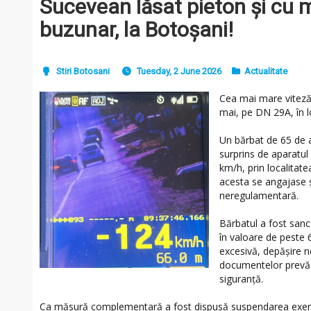
Sucevean lăsat pieton și cu m
buzunar, la Botoșani!
Stiri Botosani
Tuesday, 2 June 2026
Actualitate
Cea mai mare viteză 
mai, pe DN 29A, în l
Un bărbat de 65 de a
surprins de aparatul 
km/h, prin localitat
acesta se angajase ș
neregulamentară.
Bărbatul a fost san
în valoare de peste 6
excesivă, depășire n
documentelor prevăzu
siguranță.
Ca măsură complementară a fost dispusă suspendarea exerci