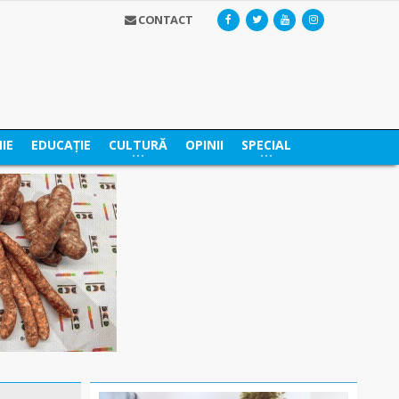
CONTACT
IE
EDUCAȚIE
CULTURĂ
OPINII
SPECIAL