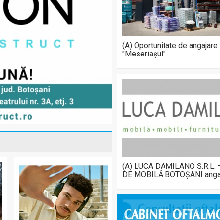
(A) Oportunitate de angajare
"Meseriașul"
(A) LUCA DAMILANO S.R.L.
DE MOBILĂ BOTOȘANI anga