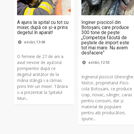
A ajuns la spital cu tot cu
Inginer piscicol din
mixer, după ce și-a prins
Botoşani, care produce
degetul în aparat!
300 tone de peşte:
„Competiţia făcută de
astăzi, 13:06
peştele de import este
tot mai mare. Nu avem
desfacere“
O femeie de 27 de ani a
avut nevoie de ajutorul
astăzi, 12:53
pompierilor după ce
degetul arătător de la
Inginerul piscicol Gheorghe
mâna stângă i-a rămas
Nistor, proprietarul Pis­ci­
prins într-un mixer. Tânăra
cola Botoşani, ce produce
s-a prezentat la Spitalul
crap, novac, sânger, caras
Mun...
pentru consum, dar şi
material de populare
pentru alţi producători,
spune...