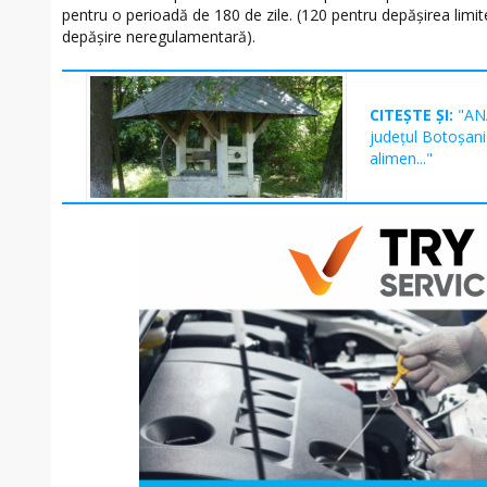
pentru o perioadă de 180 de zile. (120 pentru depășirea limite
depășire neregulamentară).
CITEȘTE ȘI:
"ANA
județul Botoșani 
alimen..."