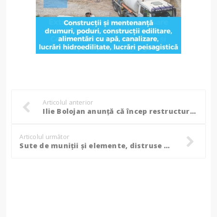
Articolul anterior
Ilie Bolojan anunță că încep restructurări în companiile de stat
Articolul următor
Sute de muniții și elemente, distruse de pirotehnicienii botoșăneni în poligonul din Copălău!