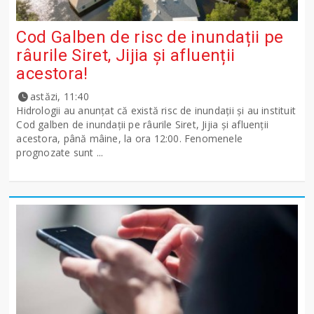
Cod Galben de risc de inundații pe
râurile Siret, Jijia și afluenții
acestora!
astăzi, 11:40
Hidrologii au anunțat că există risc de inundații și au instituit
Cod galben de inundații pe râurile Siret, Jijia și afluenții
acestora, până mâine, la ora 12:00. Fenomenele
prognozate sunt ...