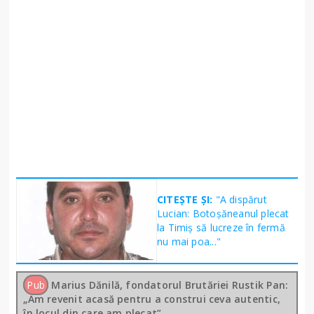
CITEȘTE ȘI:
"A dispărut
Lucian: Botoșăneanul plecat
la Timiș să lucreze în fermă
nu mai poa..."
Pub
Marius Dănilă, fondatorul Brutăriei Rustik Pan:
„Am revenit acasă pentru a construi ceva autentic,
în locul din care am plecat”