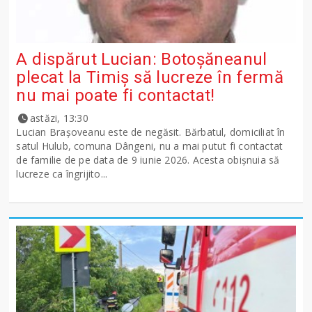
A dispărut Lucian: Botoșăneanul
plecat la Timiș să lucreze în fermă
nu mai poate fi contactat!
astăzi, 13:30
Lucian Brașoveanu este de negăsit. Bărbatul, domiciliat în
satul Hulub, comuna Dângeni, nu a mai putut fi contactat
de familie de pe data de 9 iunie 2026. Acesta obișnuia să
lucreze ca îngrijito...