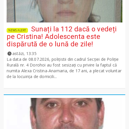
Sunați la 112 dacă o vedeți
NEWS ALERT
pe Cristina! Adolescenta este
dispărută de o lună de zile!
astăzi, 13:35
La data de 08.07.2026, polițistii din cadrul Secției de Poliție
Rurală nr. 4 Dorohoi au fost sesizați cu privire la faptul că
numita Alexa Cristina-Anamaria, de 17 ani, a plecat voluntar
de la locuința de domicili...