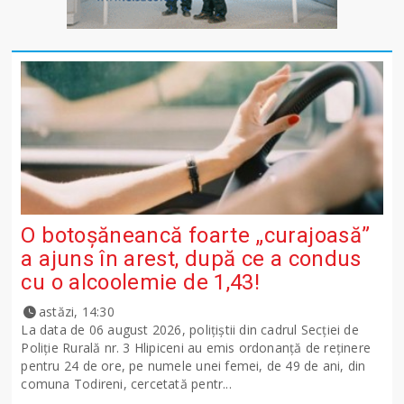
O botoșăneancă foarte „curajoasă”
a ajuns în arest, după ce a condus
cu o alcoolemie de 1,43!
astăzi, 14:30
La data de 06 august 2026, polițiștii din cadrul Secției de
Poliție Rurală nr. 3 Hlipiceni au emis ordonanță de reținere
pentru 24 de ore, pe numele unei femei, de 49 de ani, din
comuna Todireni, cercetată pentr...