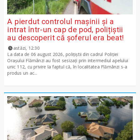
A pierdut controlul mașinii și a
intrat într-un cap de pod, polițiștii
au descoperit că șoferul era beat!
astăzi, 12:30
La data de 06 august 2026, polițiștii din cadrul Poliției
Orașului Flămânzi au fost sesizați prin intermediul apelului
unic 112, cu privire la faptul că, în localitatea Flămânzi s-a
produs un ac...