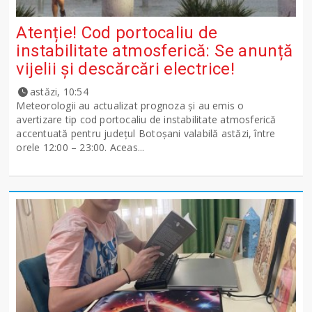
Atenție! Cod portocaliu de
instabilitate atmosferică: Se anunță
vijelii și descărcări electrice!
astăzi, 10:54
Meteorologii au actualizat prognoza și au emis o
avertizare tip cod portocaliu de instabilitate atmosferică
accentuată pentru județul Botoșani valabilă astăzi, între
orele 12:00 – 23:00. Aceas...