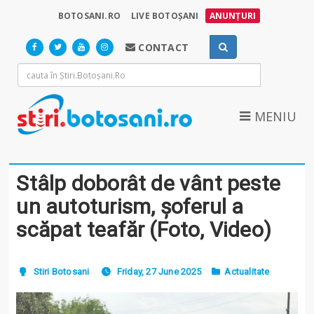
BOTOSANI.RO
LIVE BOTOȘANI
ANUNȚURI
CONTACT
MENIU
Stâlp doborât de vânt peste
un autoturism, șoferul a
scăpat teafăr (Foto, Video)
Stiri Botosani
Friday, 27 June 2025
Actualitate