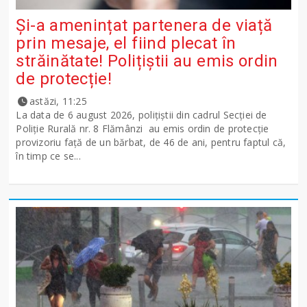
Și-a amenințat partenera de viață
prin mesaje, el fiind plecat în
străinătate! Polițiștii au emis ordin
de protecție!
astăzi, 11:25
La data de 6 august 2026, polițiștii din cadrul Secției de
Poliție Rurală nr. 8 Flămânzi au emis ordin de protecție
provizoriu față de un bărbat, de 46 de ani, pentru faptul că,
în timp ce se...