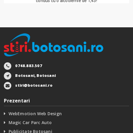
condus cu o alcoolemie de 1,43!
0748.883.507
Botosani, Botosani
stiri@botosani.ro
Prezentari
WebEmotion Web Design
Magic Car Parc Auto
Publicitate Botosani